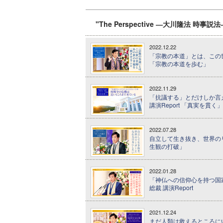
"The Perspective ―大川隆法 時事
2022.12.22
「宗教の本道」とは、この世の
「宗教の本道を歩む」
2022.11.29
「抗議する」とだけしか言え
講演Report 「真実を貫く」
2022.07.28
自立して生き抜き、世界のリー
生観の打破」
2022.01.28
「神仏への信仰心を持つ国家
総裁 講演Report
2021.12.24
まだ人類は救えるところにい