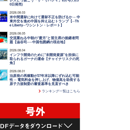
レスどう抜こう「ザ・リバティ」9月号(7月3
0日発売)
2026.08.03
米中間選挙に向けて選挙不正を防げるか ─ 中
東外交を進め中国を抑え込むトランプ【─Th
e Liberty─ワシントン・レポート】
2026.08.05
交流重ねる中朝の"蜜月"と習主席の後継者問
題【澁谷司──中国包囲網の現在地】
2026.08.04
インフラ開発のために"未開発資源"を担保に
取られるガーナの運命【チャイナリスクの死
角】
2026.08.01
泊原発の再稼動が27年末以降にずれ込む可能
性 ─ 電気料金を押し上げ、物価高を助長する
原子力規制委の審査基準を見直すべき
ランキング一覧はこちら