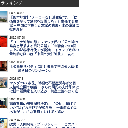
事ランキング
2026.08.01
【熊本地震】"クーラーなし避難所"で、「防
衛費を削って冷房を設置しろ」と主張する左
派 ─ 中国に忖度した左派の我田引水の議論に
批判殺到
2026.07.30
「コロナ対策の顔」ファウチ氏の「公の場の
発言と矛盾する日記公開」「公聴会で100回
以上の黙秘権行使」が物議 ─ トランプ政権の
最終的な狙いは「中国の責任追及」にある
2026.08.02
【名画座リバティ (29)】映画で学ぶ偉人伝(1)
──『若き日のリンカーン』
2026.07.31
マムダニNY市長、裕福な不動産所有者の個
人情報公開で物議 ─ さらに同氏の支持母体に
は親中活動家も入り込み、共産主義へばく進
2026.08.06
高市政権の消費減税決定に、"公約に掲げて
いた"はずの与野党が猛反発 ─ 一歩前進では
あるが「小さな政府」にはほど遠い
2026.07.27
疲労・人間関係・プレッシャー……このスト