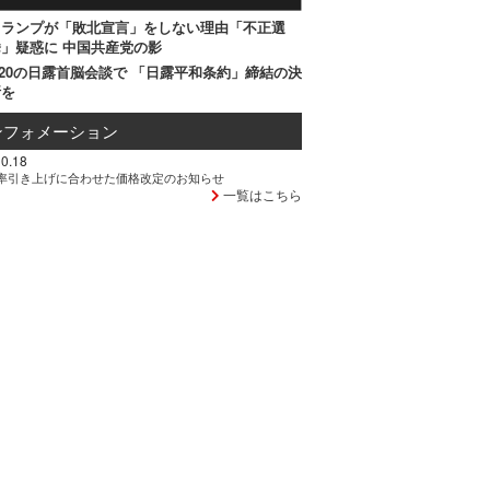
トランプが「敗北宣言」をしない理由「不正選
」疑惑に 中国共産党の影
20の日露首脳会談で 「日露平和条約」締結の決
断を
ンフォメーション
0.18
率引き上げに合わせた価格改定のお知らせ
一覧はこちら