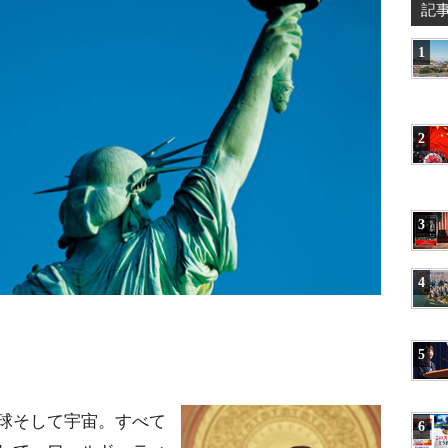
記
1
2
3
4
5
球そして宇宙。すべて
6