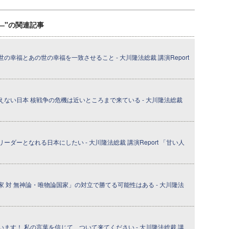
説法―"の関連記事
幸福とあの世の幸福を一致させること - 大川隆法総裁 講演Report
ない日本 核戦争の危機は近いところまで来ている - 大川隆法総裁
ダーとなれる日本にしたい - 大川隆法総裁 講演Report 「甘い人
 対 無神論・唯物論国家」の対立で勝てる可能性はある - 大川隆法
ます！ 私の言葉を信じて、ついて来てください - 大川隆法総裁 講