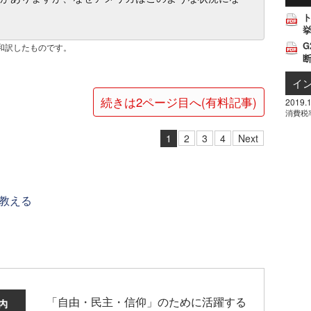
挙
G
和訳したものです。
イ
続きは2ページ目へ(有料記事)
2019.1
消費税
1
2
3
4
Next
教える
「自由・民主・信仰」のために活躍する