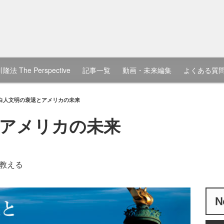
隆法 The Perspective
記事一覧
動画・未来編集
よくある質
白人文明の衰退とアメリカの未来
アメリカの未来
教える