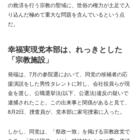
の救済を行う宗教の聖域に、世俗の権力が土足で入
り込んだ極めて重大な問題を含んでいるという点
だ。
幸福実現党本部は、れっきとした
「宗教施設」
発端は、7月の参院選において、同党の候補者の応
援演説をした男性タレントに対し、会社役員らが現
金を渡し、公職選挙法(以下、公選法)違反の疑いで
逮捕されたこと。この出来事と関係があると見て、
8月2日、捜査員が、党本部に家宅捜索に入った。
しかし、同党は、「祭政一致」を掲げる宗教政党で