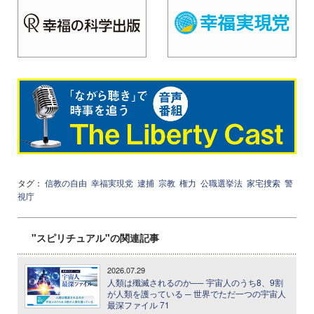
タグ：
信教の自由
幸福実現党
逮捕
宗教
権力
公職選挙法
家宅捜索
警
視庁
"スピリチュアル"の関連記事
2026.07.29
人類は殲滅されるのか── 宇宙人のうち8、9割
が人類を護っている ─ 世界でただ一つの宇宙人
最深ファイル 71