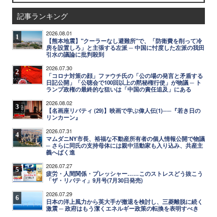
記事ランキング
2026.08.01
1
【熊本地震】"クーラーなし避難所"で、「防衛費を削って冷
房を設置しろ」と主張する左派 ─ 中国に忖度した左派の我田
引水の議論に批判殺到
2026.07.30
2
「コロナ対策の顔」ファウチ氏の「公の場の発言と矛盾する
日記公開」「公聴会で100回以上の黙秘権行使」が物議 ─ ト
ランプ政権の最終的な狙いは「中国の責任追及」にある
2026.08.02
3
【名画座リバティ (29)】映画で学ぶ偉人伝(1)──『若き日の
リンカーン』
2026.07.31
4
マムダニNY市長、裕福な不動産所有者の個人情報公開で物議
─ さらに同氏の支持母体には親中活動家も入り込み、共産主
義へばく進
2026.07.27
5
疲労・人間関係・プレッシャー……このストレスどう抜こう
「ザ・リバティ」9月号(7月30日発売)
2026.07.29
6
日本の洋上風力から英大手が撤退を検討し、三菱離脱に続く
激震 ─ 政府はもう潔くエネルギー政策の転換を表明すべき