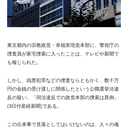
東京都内の宗教政党・幸福実現党本部に、警視庁の
捜査員が家宅捜索に入ったことは、テレビや新聞で
も報じられた。
しかし、凶悪犯罪などの捜査ならともかく、数十万
円の金銭の受け渡しに関係したという公職選挙法違
反の疑い。「同法違反での政党本部の捜索は異例」
(3日付産経新聞)である。
この出来事で見落としてはいけないのは、人々の魂