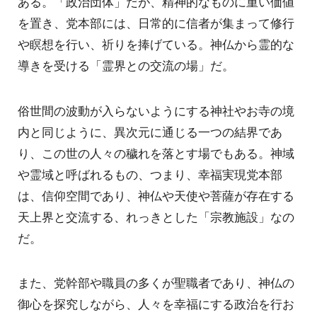
ある。「政治団体」だが、精神的なものに重い価値
を置き、党本部には、日常的に信者が集まって修行
や瞑想を行い、祈りを捧げている。神仏から霊的な
導きを受ける「霊界との交流の場」だ。
俗世間の波動が入らないようにする神社やお寺の境
内と同じように、異次元に通じる一つの結界であ
り、この世の人々の穢れを落とす場でもある。神域
や霊域と呼ばれるもの、つまり、幸福実現党本部
は、信仰空間であり、神仏や天使や菩薩が存在する
天上界と交流する、れっきとした「宗教施設」なの
だ。
また、党幹部や職員の多くが聖職者であり、神仏の
御心を探究しながら、人々を幸福にする政治を行お