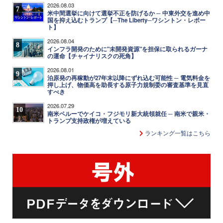
2026.08.03
7
米中間選挙に向けて選挙不正を防げるか ─ 中東外交を進め中
国を抑え込むトランプ【─The Liberty─ワシントン・レポー
ト】
2026.08.04
8
インフラ開発のために"未開発資源"を担保に取られるガーナ
の運命【チャイナリスクの死角】
2026.08.01
9
泊原発の再稼動が27年末以降にずれ込む可能性 ─ 電気料金を
押し上げ、物価高を助長する原子力規制委の審査基準を見直
すべき
2026.07.29
10
南米ペルーでケイコ・フジモリ新大統領就任 ─ 南米で親米・
トランプ支持政権が増えている
ランキング一覧はこちら