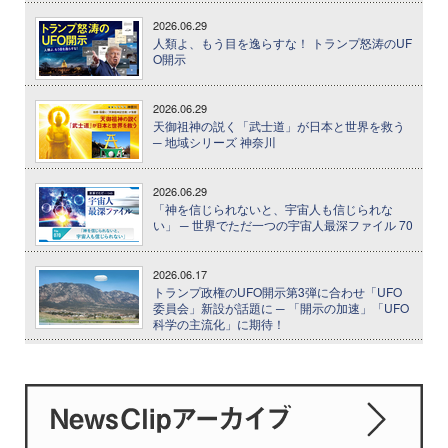
2026.06.29
人類よ、もう目を逸らすな！ トランプ怒涛のUF
O開示
2026.06.29
天御祖神の説く「武士道」が日本と世界を救う
─ 地域シリーズ 神奈川
2026.06.29
「神を信じられないと、宇宙人も信じられな
い」 ─ 世界でただ一つの宇宙人最深ファイル 70
2026.06.17
トランプ政権のUFO開示第3弾に合わせ「UFO
委員会」新設が話題に ─ 「開示の加速」「UFO
科学の主流化」に期待！