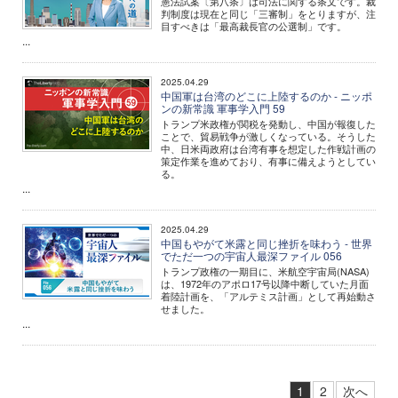
憲法試案〔第八条〕は司法に関する条文です。裁
判制度は現在と同じ「三審制」をとりますが、注
目すべきは「最高裁長官の公選制」です。
...
2025.04.29
中国軍は台湾のどこに上陸するのか - ニッポ
ンの新常識 軍事学入門 59
トランプ米政権が関税を発動し、中国が報復した
ことで、貿易戦争が激しくなっている。そうした
中、日米両政府は台湾有事を想定した作戦計画の
策定作業を進めており、有事に備えようとしてい
る。
...
2025.04.29
中国もやがて米露と同じ挫折を味わう - 世界
でただ一つの宇宙人最深ファイル 056
トランプ政権の一期目に、米航空宇宙局(NASA)
は、1972年のアポロ17号以降中断していた月面
着陸計画を、「アルテミス計画」として再始動さ
せました。
...
1
2
次へ