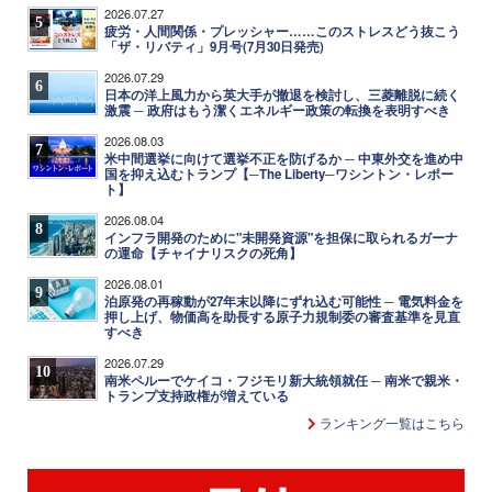
2026.07.27
5
疲労・人間関係・プレッシャー……このストレスどう抜こう
「ザ・リバティ」9月号(7月30日発売)
2026.07.29
6
日本の洋上風力から英大手が撤退を検討し、三菱離脱に続く
激震 ─ 政府はもう潔くエネルギー政策の転換を表明すべき
2026.08.03
7
米中間選挙に向けて選挙不正を防げるか ─ 中東外交を進め中
国を抑え込むトランプ【─The Liberty─ワシントン・レポー
ト】
2026.08.04
8
インフラ開発のために"未開発資源"を担保に取られるガーナ
の運命【チャイナリスクの死角】
2026.08.01
9
泊原発の再稼動が27年末以降にずれ込む可能性 ─ 電気料金を
押し上げ、物価高を助長する原子力規制委の審査基準を見直
すべき
2026.07.29
10
南米ペルーでケイコ・フジモリ新大統領就任 ─ 南米で親米・
トランプ支持政権が増えている
ランキング一覧はこちら