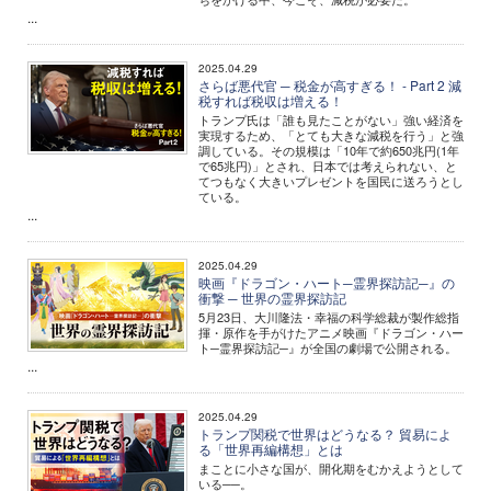
...
2025.04.29
さらば悪代官 ─ 税金が高すぎる！ - Part 2 減
税すれば税収は増える！
トランプ氏は「誰も見たことがない」強い経済を
実現するため、「とても大きな減税を行う」と強
調している。その規模は「10年で約650兆円(1年
で65兆円)」とされ、日本では考えられない、と
てつもなく大きいプレゼントを国民に送ろうとし
ている。
...
2025.04.29
映画『ドラゴン・ハート─霊界探訪記─』の
衝撃 ─ 世界の霊界探訪記
5月23日、大川隆法・幸福の科学総裁が製作総指
揮・原作を手がけたアニメ映画『ドラゴン・ハー
ト─霊界探訪記─』が全国の劇場で公開される。
...
2025.04.29
トランプ関税で世界はどうなる？ 貿易によ
る「世界再編構想」とは
まことに小さな国が、開化期をむかえようとして
いる──。