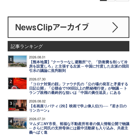
記事ランキング
2026.08.01
1
【熊本地震】"クーラーなし避難所"で、「防衛費を削って冷
房を設置しろ」と主張する左派 ─ 中国に忖度した左派の我田
引水の議論に批判殺到
2026.07.30
2
「コロナ対策の顔」ファウチ氏の「公の場の発言と矛盾する
日記公開」「公聴会で100回以上の黙秘権行使」が物議 ─ ト
ランプ政権の最終的な狙いは「中国の責任追及」にある
2026.08.02
3
【名画座リバティ (29)】映画で学ぶ偉人伝(1)──『若き日の
リンカーン』
2026.07.31
4
マムダニNY市長、裕福な不動産所有者の個人情報公開で物議
─ さらに同氏の支持母体には親中活動家も入り込み、共産主
義へばく進