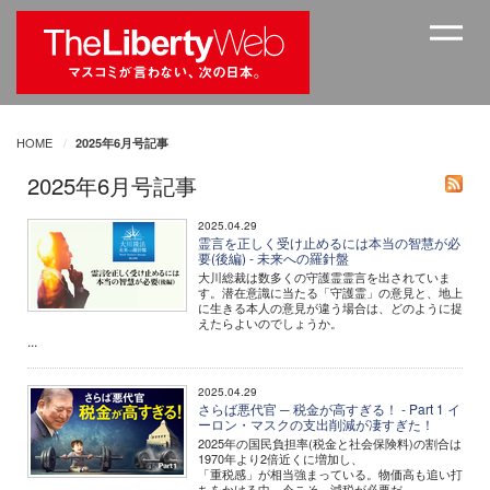
HOME
2025年6月号記事
2025年6月号記事
2025.04.29
霊言を正しく受け止めるには本当の智慧が必
要(後編) - 未来への羅針盤
大川総裁は数多くの守護霊霊言を出されていま
す。潜在意識に当たる「守護霊」の意見と、地上
に生きる本人の意見が違う場合は、どのように捉
えたらよいのでしょうか。
...
2025.04.29
さらば悪代官 ─ 税金が高すぎる！ - Part 1 イ
ーロン・マスクの支出削減が凄すぎた！
2025年の国民負担率(税金と社会保険料)の割合は
1970年より2倍近くに増加し、
「重税感」が相当強まっている。物価高も追い打
ちをかける中、今こそ、減税が必要だ。