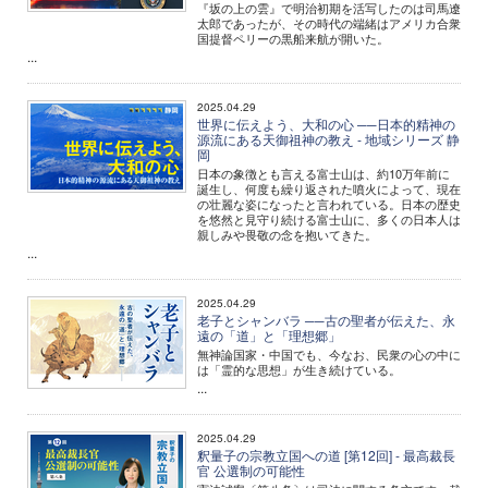
『坂の上の雲』で明治初期を活写したのは司馬遼
太郎であったが、その時代の端緒はアメリカ合衆
国提督ペリーの黒船来航が開いた。
...
2025.04.29
世界に伝えよう、大和の心 ──日本的精神の
源流にある天御祖神の教え - 地域シリーズ 静
岡
日本の象徴とも言える富士山は、約10万年前に
誕生し、何度も繰り返された噴火によって、現在
の壮麗な姿になったと言われている。日本の歴史
を悠然と見守り続ける富士山に、多くの日本人は
親しみや畏敬の念を抱いてきた。
...
2025.04.29
老子とシャンバラ ──古の聖者が伝えた、永
遠の「道」と「理想郷」
無神論国家・中国でも、今なお、民衆の心の中に
は「霊的な思想」が生き続けている。
...
2025.04.29
釈量子の宗教立国への道 [第12回] - 最高裁長
官 公選制の可能性