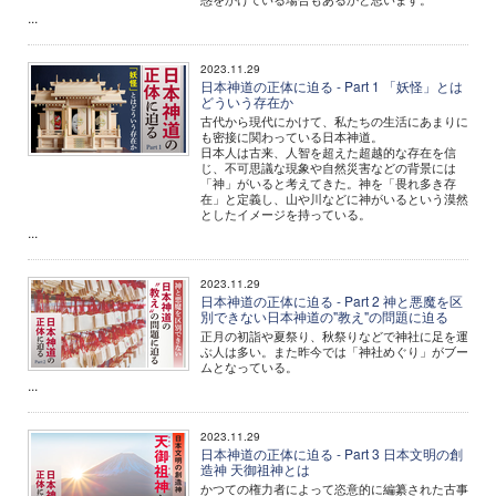
...
2023.11.29
日本神道の正体に迫る - Part 1 「妖怪」とは
どういう存在か
古代から現代にかけて、私たちの生活にあまりに
も密接に関わっている日本神道。
日本人は古来、人智を超えた超越的な存在を信
じ、不可思議な現象や自然災害などの背景には
「神」がいると考えてきた。神を「畏れ多き存
在」と定義し、山や川などに神がいるという漠然
としたイメージを持っている。
...
2023.11.29
日本神道の正体に迫る - Part 2 神と悪魔を区
別できない日本神道の"教え"の問題に迫る
正月の初詣や夏祭り、秋祭りなどで神社に足を運
ぶ人は多い。また昨今では「神社めぐり」がブー
ムとなっている。
...
2023.11.29
日本神道の正体に迫る - Part 3 日本文明の創
造神 天御祖神とは
かつての権力者によって恣意的に編纂された古事