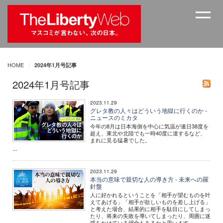
HOME
2024年1月号記事
2024年1月号記事
2023.11.29
グレタ教の人々はどういう地獄に行くのか -
ニュースのミカタ
今年の8月は日本海側を中心に気温が連日38度を
超え、東北や北陸でも一時40度に達するなど、
まれに見る猛暑でした。
...
2023.11.29
本当の意味で親切な人の導き方 - 未来への羅
針盤
人に好かれるということを「相手が望むものを叶
えてあげる」「相手が欲しいものを差し上げる」
と考えた場合、結果的に相手を駄目にしてしまっ
たり、将来の失敗を導いてしまったり、周囲に迷
惑をかけている場合もあるかと思います。