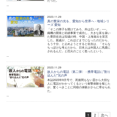
だった。
...
2023.11.29
真の繁栄の光を、愛知から世界へ - 地域シリ
ーズ 愛知
「そこの障子を開けてみろ、外は広いぞ」──。
織機の開発と紡績事業で成功し、大きな富を築い
た豊田佐吉は52歳の時、中国・上海進出を宣言
した。親戚が、これほどまでになったのだから、
もう十分、と止めようとすると佐吉は、「そんな
ちっぽけな考えだから、日本人は外国人に馬鹿に
されるんだ」と烈火のごとく怒ったという。
...
2023.11.29
故人からの電話〈第二弾〉 - 携帯電話に"割り
込んだ"兄の声
本誌2023年9月号で、死後間もない霊から大切な
人に電話がかかってくるという衝撃体験を報じた
が、驚くべきことに同様の体験がさらに寄せられ
た。
...
1
2
次へ