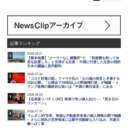
記事ランキング
2026.08.01
1
【熊本地震】"クーラーなし避難所"で、「防衛費を削って冷
房を設置しろ」と主張する左派 ─ 中国に忖度した左派の我田
引水の議論に批判殺到
2026.07.30
2
「コロナ対策の顔」ファウチ氏の「公の場の発言と矛盾する
日記公開」「公聴会で100回以上の黙秘権行使」が物議 ─ ト
ランプ政権の最終的な狙いは「中国の責任追及」にある
2026.08.02
3
【名画座リバティ (29)】映画で学ぶ偉人伝(1)──『若き日の
リンカーン』
2026.07.31
4
マムダニNY市長、裕福な不動産所有者の個人情報公開で物議
─ さらに同氏の支持母体には親中活動家も入り込み、共産主
義へばく進