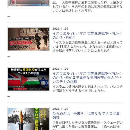
記。「天御中主神が最初に登場した神」と解釈さ
れているが、その神の起源は地方の豪族に過ぎな
いことは先述したとおりだ。
...
2023.11.29
イスラエル vs. ハマス 世界最終戦争へ向かう
のか？ - Part 1
「イスラム教の原理主義は変えるべきだと思って
います! 変えなかったら、あなたがたは間違った
道を転がり落ちていくことになると思う」
...
2023.11.29
イスラエル vs. ハマス 世界最終戦争へ向かう
のか？ - Part 2 無責任な英国外交が生んだパ
レスチナの悲劇
イスラエル建国の歴史も踏まえた上で、パレスチ
ナ問題をどう考えるべきでしょうか。
...
2023.11.29
ひらめきは「手書き」に降りる アナログ最
強説
世界が目指したデジタル超先進国・スウェーデン
が打ち出した新たな教育政策は、「紙への回帰」