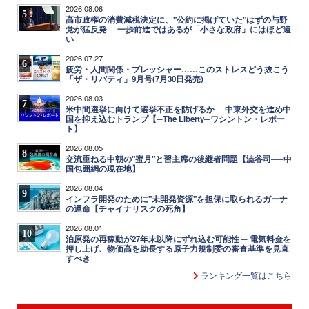
2026.08.06
5
高市政権の消費減税決定に、"公約に掲げていた"はずの与野
党が猛反発 ─ 一歩前進ではあるが「小さな政府」にはほど遠
い
2026.07.27
6
疲労・人間関係・プレッシャー……このストレスどう抜こう
「ザ・リバティ」9月号(7月30日発売)
2026.08.03
7
米中間選挙に向けて選挙不正を防げるか ─ 中東外交を進め中
国を抑え込むトランプ【─The Liberty─ワシントン・レポー
ト】
2026.08.05
8
交流重ねる中朝の"蜜月"と習主席の後継者問題【澁谷司──中
国包囲網の現在地】
2026.08.04
9
インフラ開発のために"未開発資源"を担保に取られるガーナ
の運命【チャイナリスクの死角】
2026.08.01
10
泊原発の再稼動が27年末以降にずれ込む可能性 ─ 電気料金を
押し上げ、物価高を助長する原子力規制委の審査基準を見直
すべき
ランキング一覧はこちら