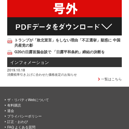
トランプが「敗北宣言」をしない理由「不正選挙」疑惑に 中国
共産党の影
G20の日露首脳会談で 「日露平和条約」締結の決断を
インフォメーション
2019.10.18
消費税率引き上げに合わせた価格改定のお知らせ
一覧はこちら
ザ・リバティWebについて
有料購読
退会
プライバシーポリシー
訂正・おわび
FAQ よくある質問