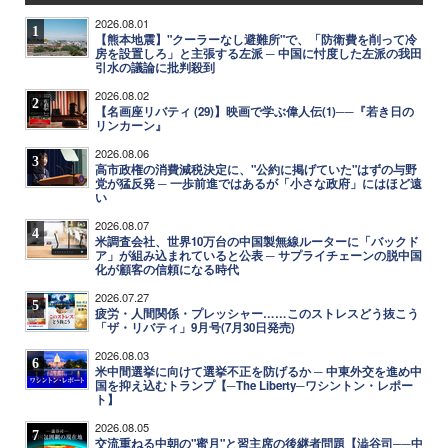
2026.08.01
1
【熊本地震】"クーラーなし避難所"で、「防衛費を削って冷
房を設置しろ」と主張する左派 ─ 中国に忖度した左派の我田
引水の議論に批判殺到
2026.08.02
2
【名画座リバティ (29)】映画で学ぶ偉人伝(1)──『若き日の
リンカーン』
2026.08.06
3
高市政権の消費減税決定に、"公約に掲げていた"はずの与野
党が猛反発 ─ 一歩前進ではあるが「小さな政府」にはほど遠
い
2026.08.07
4
米調査会社、世界10万台の中国製無線ルーターに「バックド
ア」が組み込まれていると公表 ─ サプライチェーンの脱中国
化が顧客の信頼になる時代
2026.07.27
5
疲労・人間関係・プレッシャー……このストレスどう抜こう
「ザ・リバティ」9月号(7月30日発売)
2026.08.03
6
米中間選挙に向けて選挙不正を防げるか ─ 中東外交を進め中
国を抑え込むトランプ【─The Liberty─ワシントン・レポー
ト】
2026.08.05
7
交流重ねる中朝の"蜜月"と習主席の後継者問題【澁谷司──中