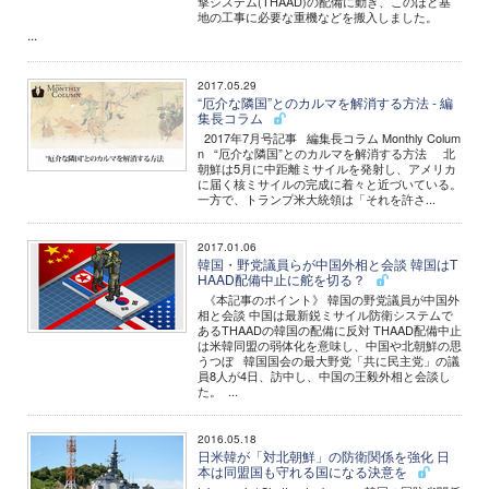
撃システム(THAAD)の配備に動き、このほど基
地の工事に必要な重機などを搬入しました。
...
2017.05.29
“厄介な隣国”とのカルマを解消する方法 - 編
集長コラム
2017年7月号記事 編集長コラム Monthly Colum
n “厄介な隣国”とのカルマを解消する方法 北
朝鮮は5月に中距離ミサイルを発射し、アメリカ
に届く核ミサイルの完成に着々と近づいている。
一方で、トランプ米大統領は「それを許さ...
2017.01.06
韓国・野党議員らが中国外相と会談 韓国はT
HAAD配備中止に舵を切る？
《本記事のポイント》 韓国の野党議員が中国外
相と会談 中国は最新鋭ミサイル防衛システムで
あるTHAADの韓国の配備に反対 THAAD配備中止
は米韓同盟の弱体化を意味し、中国や北朝鮮の思
うつぼ 韓国国会の最大野党「共に民主党」の議
員8人が4日、訪中し、中国の王毅外相と会談し
た。 ...
2016.05.18
日米韓が「対北朝鮮」の防衛関係を強化 日
本は同盟国も守れる国になる決意を