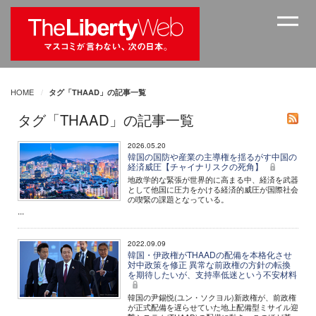
HOME
タグ「THAAD」の記事一覧
タグ「THAAD」の記事一覧
2026.05.20
韓国の国防や産業の主導権を揺るがす中国の
経済威圧【チャイナリスクの死角】
地政学的な緊張が世界的に高まる中、経済を武器
として他国に圧力をかける経済的威圧が国際社会
の喫緊の課題となっている。
...
2022.09.09
韓国・伊政権がTHAADの配備を本格化させ
対中政策を修正 異常な前政権の方針の転換
を期待したいが、支持率低迷という不安材料
韓国の尹錫悦(ユン・ソクヨル)新政権が、前政権
が正式配備を遅らせていた地上配備型ミサイル迎