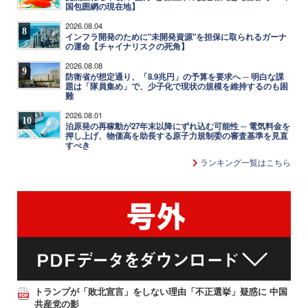
国包囲網の現在地】
2026.08.04
8
インフラ開発のために"未開発資源"を担保に取られるガーナ
の運命【チャイナリスクの死角】
2026.08.08
9
防衛省が想定通り、「8.9兆円」の予算を要求へ ─ 明白な課
題は「隊員集め」で、少子化で現状の規模を維持するのも困
難
2026.08.01
10
泊原発の再稼動が27年末以降にずれ込む可能性 ─ 電気料金を
押し上げ、物価高を助長する原子力規制委の審査基準を見直
すべき
ランキング一覧はこちら
トランプが「敗北宣言」をしない理由「不正選挙」疑惑に 中国
共産党の影