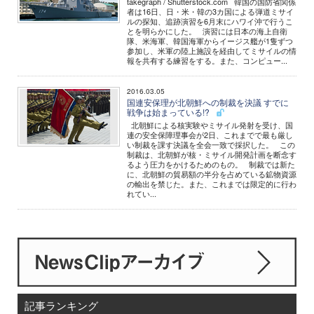
takegraph / Shutterstock.com 韓国の国防省関係
者は16日、日・米・韓の3カ国による弾道ミサイ
ルの探知、追跡演習を6月末にハワイ沖で行うこ
とを明らかにした。 演習には日本の海上自衛
隊、米海軍、韓国海軍からイージス艦が1隻ずつ
参加し、米軍の陸上施設を経由してミサイルの情
報を共有する練習をする。また、コンピュー...
2016.03.05
国連安保理が北朝鮮への制裁を決議 すでに
戦争は始まっている!?
北朝鮮による核実験やミサイル発射を受け、国
連の安全保障理事会が2日、これまでで最も厳し
い制裁を課す決議を全会一致で採択した。 この
制裁は、北朝鮮が核・ミサイル開発計画を断念す
るよう圧力をかけるためのもの。 制裁では新た
に、北朝鮮の貿易額の半分を占めている鉱物資源
の輸出を禁じた。また、これまでは限定的に行わ
れてい...
記事ランキング