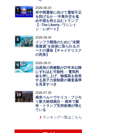
2026.08.03
7
米中間選挙に向けて選挙不正
を防げるか ─ 中東外交を進
め中国を抑え込むトランプ
【─The Liberty─ワシント
ン・レポート】
2026.08.04
8
インフラ開発のために"未開
発資源"を担保に取られるガ
ーナの運命【チャイナリスク
の死角】
2026.08.01
9
泊原発の再稼動が27年末以降
にずれ込む可能性 ─ 電気料
金を押し上げ、物価高を助長
する原子力規制委の審査基準
を見直すべき
2026.07.29
10
南米ペルーでケイコ・フジモ
リ新大統領就任 ─ 南米で親
米・トランプ支持政権が増え
ている
ランキング一覧はこちら