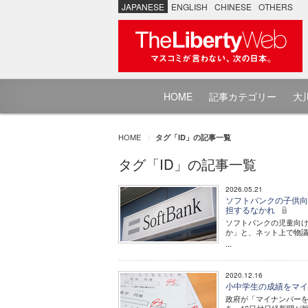
JAPANESE
ENGLISH
CHINESE
OTHERS
HOME
記事カテゴリー
大川
HOME
タグ「ID」の記事一覧
タグ「ID」の記事一覧
2026.05.21
ソフトバンクの子供向
担するなかれ
ソフトバンクの児童向け
か」と、ネット上で物
...
2020.12.16
小中学生の成績をマイ
政府が「マイナンバー