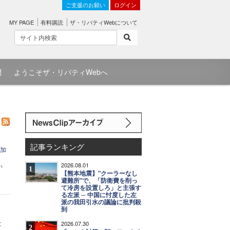
ご支援のお願い
ログイン
MY PAGE
有料購読
ザ・リバティWebについて
問
ようこそザ・リバティWebへ
記事ランキング
上加
2026.08.01
い
1
【熊本地震】"クーラーなし
避難所"で、「防衛費を削っ
て冷房を設置しろ」と主張す
る左派 ─ 中国に忖度した左
派の我田引水の議論に批判殺
到
と
2026.07.30
2