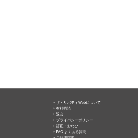
ザ・リバティWebについて
有料購読
退会
プライバシーポリシー
訂正・おわび
FAQ よくある質問
ご利用環境