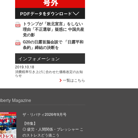
トランプが「敗北宣言」をしない
理由「不正選挙」疑惑に 中国共産
党の影
G20の日露首脳会談で 「日露平和
条約」締結の決断を
インフォメーション
2019.10.18
消費税率引き上げに合わせた価格改定のお知
らせ
一覧はこちら
iberty Magazine
ザ・リバティ2026年9月号
【特集】
◎ 疲労・人間関係・プレッシャー こ
のストレスどう抜こう