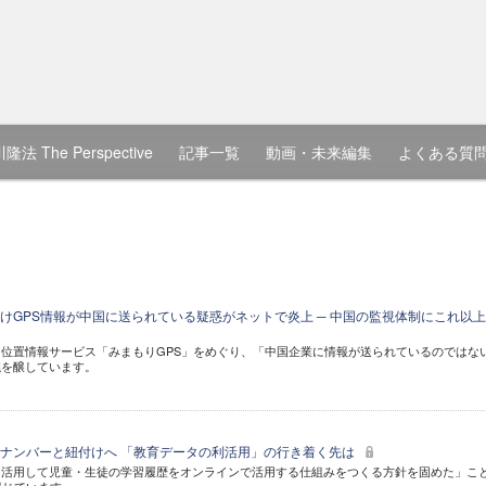
隆法 The Perspective
記事一覧
動画・未来編集
よくある質
けGPS情報が中国に送られている疑惑がネットで炎上 ─ 中国の監視体制にこれ以
位置情報サービス「みまもりGPS」をめぐり、「中国企業に情報が送られているのではな
議を醸しています。
ナンバーと紐付けへ 「教育データの利活用」の行き着く先は
を活用して児童・生徒の学習履歴をオンラインで活用する仕組みをつくる方針を固めた」こ