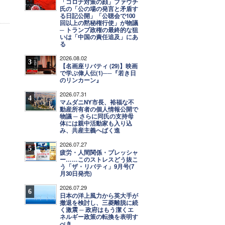
「コロナ対策の顔」ファウチ
氏の「公の場の発言と矛盾す
る日記公開」「公聴会で100
回以上の黙秘権行使」が物議
─ トランプ政権の最終的な狙
いは「中国の責任追及」にあ
る
2026.08.02
3
【名画座リバティ (29)】映画
で学ぶ偉人伝(1)──『若き日
のリンカーン』
2026.07.31
4
マムダニNY市長、裕福な不
動産所有者の個人情報公開で
物議 ─ さらに同氏の支持母
体には親中活動家も入り込
み、共産主義へばく進
2026.07.27
5
疲労・人間関係・プレッシャ
ー……このストレスどう抜こ
う「ザ・リバティ」9月号(7
月30日発売)
2026.07.29
6
日本の洋上風力から英大手が
撤退を検討し、三菱離脱に続
く激震 ─ 政府はもう潔くエ
ネルギー政策の転換を表明す
べき