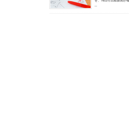
を、16日付日経新聞が
...