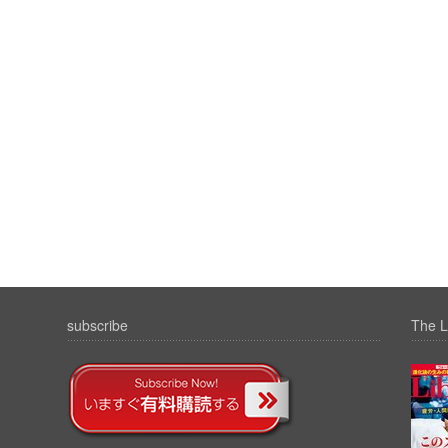
subscribe
The L