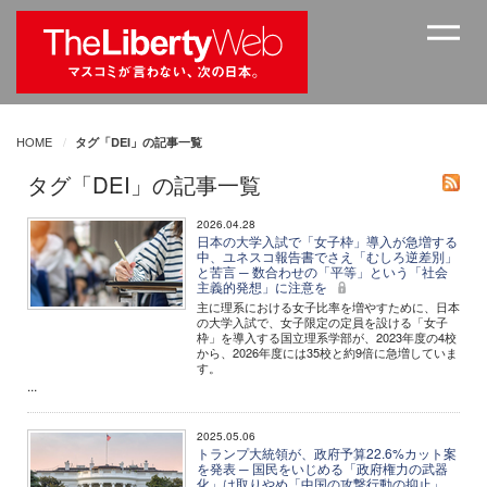
HOME
タグ「DEI」の記事一覧
タグ「DEI」の記事一覧
2026.04.28
日本の大学入試で「女子枠」導入が急増する
中、ユネスコ報告書でさえ「むしろ逆差別」
と苦言 ─ 数合わせの「平等」という「社会
主義的発想」に注意を
主に理系における女子比率を増やすために、日本
の大学入試で、女子限定の定員を設ける「女子
枠」を導入する国立理系学部が、2023年度の4校
から、2026年度には35校と約9倍に急増していま
す。
...
2025.05.06
トランプ大統領が、政府予算22.6%カット案
を発表 ─ 国民をいじめる「政府権力の武器
化」は取りやめ「中国の攻撃行動の抑止」