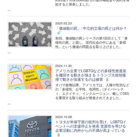
結すると発表しました。
...
2025.02.23
「価値観の罠」: 中立的立場の罠とは何か？
前回、価値観の罠シリーズの第1回目として「多
様性の罠」と題し、現代社会の中にある「多様
性」という価値の問題点を取り上げました。
...
2024.11.30
アメリカ企業でLGBTQなどの多様性推進策
を撤回する動きが強まる トランプ大統領復
帰で動きが加速するのは確実
オバマ政権以降、アメリカでは、人種や性別など
の「多様性、公平性、包摂性」(ダイバーシテ
ィ、エクイティ、インクルージョン、略してDEI)
を重視する取り組みが推進されてきました。
...
2024.10.08
トヨタが米保守派の批判を受け、LGBTQイ
ベントへの支援停止を発表 党派性を帯びる
企業活動に内外からの不満が高まっている