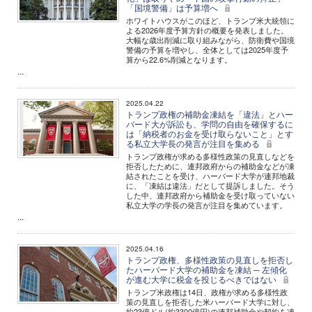
「国境警備」は予算増へ
ホワイトハウスがこのほど、トランプ米大統領に
よる2026年度予算方針の概要を発表しました。
大幅な歳出削減に取り組みながら、防衛費や国境
警備の予算を増やし、全体としては2025年度予
算から22.6%削減となります。
...
2025.04.22
トランプ政権の補助金凍結を「違法」とハー
バード大が訴訟も、学問の自由を確保するに
は「納税者のお金を受け取らないこと」とす
る私立大学長の発言が注目を集める
トランプ政権が求める多様性政策の見直しなどを
拒否したために、連邦政府からの補助金などが凍
結されたことを受け、ハーバード大学が連邦地裁
に、「凍結は違法」だとして提訴しました。そう
した中、連邦政府から補助金を受け取っていない
私立大学の学長の発言が注目を集めています。
...
2025.04.16
トランプ政権、多様性政策の見直しを拒否し
たハーバード大学の補助金を凍結 ─ 左傾化
が進む大学に税金を投じるべきではない
トランプ米政権は14日、政権が求める多様性政
策の見直しを拒否した米ハーバード大学に対し、
約23億ドル(約3300億円)の連邦補助金や契約を凍