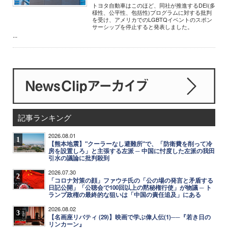
トヨタ自動車はこのほど、同社が推進するDEI(多
様性、公平性、包括性)プログラムに対する批判
を受け、アメリカでのLGBTQイベントのスポン
サーシップを停止すると発表しました。
...
記事ランキング
2026.08.01
1
【熊本地震】"クーラーなし避難所"で、「防衛費を削って冷
房を設置しろ」と主張する左派 ─ 中国に忖度した左派の我田
引水の議論に批判殺到
2026.07.30
2
「コロナ対策の顔」ファウチ氏の「公の場の発言と矛盾する
日記公開」「公聴会で100回以上の黙秘権行使」が物議 ─ ト
ランプ政権の最終的な狙いは「中国の責任追及」にある
2026.08.02
3
【名画座リバティ (29)】映画で学ぶ偉人伝(1)──『若き日の
リンカーン』