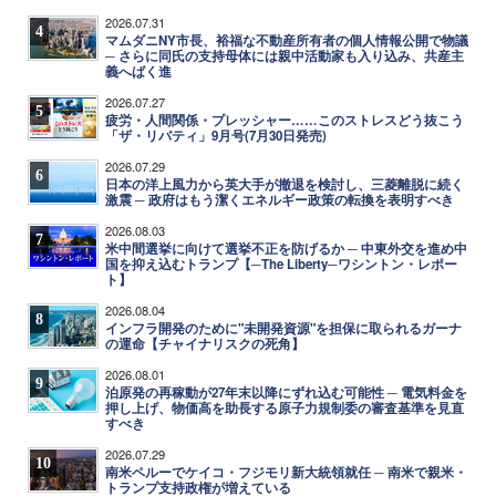
2026.07.31
4
マムダニNY市長、裕福な不動産所有者の個人情報公開で物議
─ さらに同氏の支持母体には親中活動家も入り込み、共産主
義へばく進
2026.07.27
5
疲労・人間関係・プレッシャー……このストレスどう抜こう
「ザ・リバティ」9月号(7月30日発売)
2026.07.29
6
日本の洋上風力から英大手が撤退を検討し、三菱離脱に続く
激震 ─ 政府はもう潔くエネルギー政策の転換を表明すべき
2026.08.03
7
米中間選挙に向けて選挙不正を防げるか ─ 中東外交を進め中
国を抑え込むトランプ【─The Liberty─ワシントン・レポー
ト】
2026.08.04
8
インフラ開発のために"未開発資源"を担保に取られるガーナ
の運命【チャイナリスクの死角】
2026.08.01
9
泊原発の再稼動が27年末以降にずれ込む可能性 ─ 電気料金を
押し上げ、物価高を助長する原子力規制委の審査基準を見直
すべき
2026.07.29
10
南米ペルーでケイコ・フジモリ新大統領就任 ─ 南米で親米・
トランプ支持政権が増えている