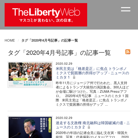
HOME
タグ「2020年4月号記事」の記事一覧
タグ「2020年4月号記事」の記事一覧
2020.02.29
米民主党は「格差是正」に焦点 トランポノ
ミクスで貧困層の所得がアップ - ニュースの
ミカタ 1
昨年11月にジョージア州で行われた、黒人支持
者によるトランプ大統領の演説集会。300人ほど
が会場に駆けつけた。写真：ZUMA Press/アフ
ロ。 2020年4月号記事 ニュースのミカタ 1 国
際 米民主党は「格差是正」に焦点 トランポノ
ミクスで貧困層の所得がアップ ...
2020.02.29
迷走する文政権 南北融和は韓国破滅の道 - ニ
ュースのミカタ 2
2020年の年頭の記者会見に臨む文在寅・韓国大
統領。写真：代表撮影/ロイター/アフロ。 2020