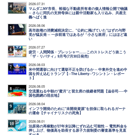
2026.07.31
4
マムダニNY市長、裕福な不動産所有者の個人情報公開で物議
─ さらに同氏の支持母体には親中活動家も入り込み、共産主
義へばく進
2026.08.06
5
高市政権の消費減税決定に、"公約に掲げていた"はずの与野
党が猛反発 ─ 一歩前進ではあるが「小さな政府」にはほど遠
い
2026.07.27
6
疲労・人間関係・プレッシャー……このストレスどう抜こう
「ザ・リバティ」9月号(7月30日発売)
2026.08.03
7
米中間選挙に向けて選挙不正を防げるか ─ 中東外交を進め中
国を抑え込むトランプ【─The Liberty─ワシントン・レポー
ト】
2026.08.05
8
交流重ねる中朝の"蜜月"と習主席の後継者問題【澁谷司──中
国包囲網の現在地】
2026.08.04
9
インフラ開発のために"未開発資源"を担保に取られるガーナ
の運命【チャイナリスクの死角】
2026.08.01
10
泊原発の再稼動が27年末以降にずれ込む可能性 ─ 電気料金を
押し上げ、物価高を助長する原子力規制委の審査基準を見直
すべき