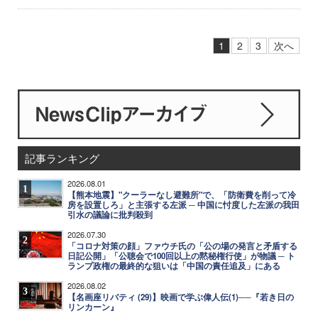
1
2
3
次へ
記事ランキング
2026.08.01
1
【熊本地震】"クーラーなし避難所"で、「防衛費を削って冷
房を設置しろ」と主張する左派 ─ 中国に忖度した左派の我田
引水の議論に批判殺到
2026.07.30
2
「コロナ対策の顔」ファウチ氏の「公の場の発言と矛盾する
日記公開」「公聴会で100回以上の黙秘権行使」が物議 ─ ト
ランプ政権の最終的な狙いは「中国の責任追及」にある
2026.08.02
3
【名画座リバティ (29)】映画で学ぶ偉人伝(1)──『若き日の
リンカーン』