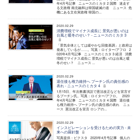
年4月号記事 ニュースのミカタ 2 国際 迷走す
る文政権 南北融和は韓国破滅の道 ニュース 危
機にある文在寅政権 韓国の...
2020.02.29
消費増税でマイナス成長に 景気が悪いのは
台風と暖冬のせい？ - ニュースのミカタ 3
「景気全体としては緩やかな回復基調」と政府は
発表しているが……。写真：ロイター/アフロ 2
020年4月号記事 ニュースのミカタ 3 経済 消費
増税でマイナス成長に 景気が悪いのは台風と暖
冬のせい？ ニュース ...
2020.02.29
退任後も権力維持へ プーチン氏の責任感の
表れ - ニュースのミカタ 4
1月15日、年次教書演説で憲法改正などを宣言す
るプーチン氏。写真：ロイター/アフロ。 2020
年4月号記事 ニュースのミカタ 4 国際 退任後
も権力維持へ プーチン氏の責任感の表れ ニュ
ース 憲法改正を宣言 ロシアの...
2020.02.29
インスピレーションを受けるための実力 - 未
来への羅針盤
写真提供：ピクスタ 2020年4月号記事 個人の