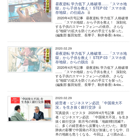
昼夜逆転 学力低下 人格破壊……「スマホ地
獄」から子供を救え！ STEP 02「スマホ依
存地獄」の仕組み
2020年4月号記事 昼夜逆転 学力低下 人格破壊
…… 「スマホ地獄」から子供を救え！ 深刻化
する子供のスマートフォンへの依存。 さらな
る"地獄"の拡大を防ぐための手立てを探った。
(編集部 飯田知世、長華子、駒井春香) &nbs...
2020.02.29
昼夜逆転 学力低下 人格破壊……「スマホ地
獄」から子供を救え！ STEP 03「スマホ依
存地獄」からの脱出
2020年4月号記事 昼夜逆転 学力低下 人格破壊
…… 「スマホ地獄」から子供を救え！ 深刻化
する子供のスマートフォンへの依存。 さらな
る"地獄"の拡大を防ぐための手立てを探った。
(編集部 飯田知世、長華子、駒井春香) &nbs...
2020.02.29
経営者・ビジネスマン必読 「中国発大不
況」を生き抜く銀行交渉
写真提供：ピクスタ 2020年4月号記事 経営
者・ビジネスマン必読 「中国発大不況」を生き
抜く銀行交渉 前月号の特集「地銀9割消滅!?」
に、多くの経営者から反響をいただいた。 新型
肺炎の影響で中国発の不況が加速しそうな中、日
本の地銀も危うくなる。 今回は、より踏み込...