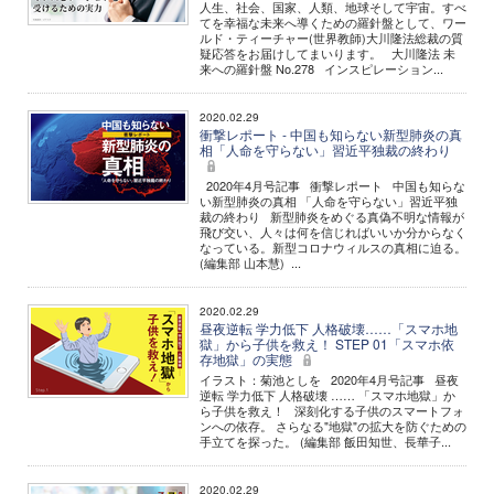
人生、社会、国家、人類、地球そして宇宙。すべ
てを幸福な未来へ導くための羅針盤として、ワー
ルド・ティーチャー(世界教師)大川隆法総裁の質
疑応答をお届けしてまいります。 大川隆法 未
来への羅針盤 No.278 インスピレーション...
2020.02.29
衝撃レポート - 中国も知らない新型肺炎の真
相「人命を守らない」習近平独裁の終わり
2020年4月号記事 衝撃レポート 中国も知らな
い新型肺炎の真相 「人命を守らない」習近平独
裁の終わり 新型肺炎をめぐる真偽不明な情報が
飛び交い、人々は何を信じればいいか分からなく
なっている。新型コロナウィルスの真相に迫る。
(編集部 山本慧) ...
2020.02.29
昼夜逆転 学力低下 人格破壊……「スマホ地
獄」から子供を救え！ STEP 01「スマホ依
存地獄」の実態
イラスト：菊池としを 2020年4月号記事 昼夜
逆転 学力低下 人格破壊 …… 「スマホ地獄」か
ら子供を救え！ 深刻化する子供のスマートフォ
ンへの依存。 さらなる"地獄"の拡大を防ぐための
手立てを探った。 (編集部 飯田知世、長華子...
2020.02.29