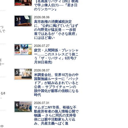
【名画座リバティ (29)】映画
で学ぶ偉人伝(1)──『若き日
のリンカーン』
2026.08.06
3
高市政権の消費減税決定
に、"公約に掲げていた"はず
くつ
の与野党が猛反発 ─ 一歩前
んで
進ではあるが「小さな政府」
にはほど遠い
2026.07.27
4
疲労・人間関係・プレッシャ
ー……このストレスどう抜こ
う「ザ・リバティ」9月号(7
霊言
月30日発売)
第一
2026.08.07
5
米調査会社、世界10万台の中
国製無線ルーターに「バック
ドア」が組み込まれていると
公表 ─ サプライチェーンの
脱中国化が顧客の信頼になる
する8
時代
.
2026.07.31
6
マムダニNY市長、裕福な不
動産所有者の個人情報公開で
物議 ─ さらに同氏の支持母
体には親中活動家も入り込
み、共産主義へばく進
本中