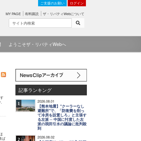
ご支援のお願い
ログイン
MY PAGE
有料購読
ザ・リバティWebについて
問
ようこそザ・リバティWebへ
記事ランキング
壊す
2026.08.01
や、
1
【熊本地震】"クーラーなし
避難所"で、「防衛費を削っ
て冷房を設置しろ」と主張す
る左派 ─ 中国に忖度した左
派の我田引水の議論に批判殺
到
ほ
2026.08.02
喜ば
2