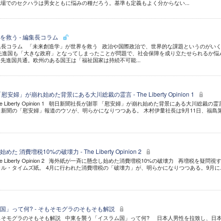
場でのセクハラは男女ともに悩みの種だろう。基準も定義もよく分からない...
を救う - 編集長コラム
 編集長コラム 「未来創造学」が世界を救う 政治や国際政治で、世界的な課題というのがい
先進国も「大きな政府」となってしまったことが問題で、社会保障を成り立たせられるか悩
先進国共通。欧州のある国王は「福祉国家は持続不可能...
婦」が崩れ始めた背景にある大川総裁の霊言 - The Liberty Opinion 1
he Liberty Opinion 1 朝日新聞社長が謝罪 「慰安婦」が崩れ始めた背景にある大川総裁の
日新聞の「慰安婦」報道のウソが、明らかになりつつある。 木村伊量社長は9月11日、福島
消費増税10%の破壊力 - The Liberty Opinion 2
e Liberty Opinion 2 海外紙が一斉に懸念し始めた消費増税10%の破壊力 再増税を疑問視
ャル・タイムズ紙。 4月に行われた消費増税の「破壊力」が、明らかになりつつある。9月に..
国」って何? - そもそモグラのそもそも解説
 そもそモグラのそもそも解説 中東を襲う「イスラム国」って何? 日本人男性を拉致し、日