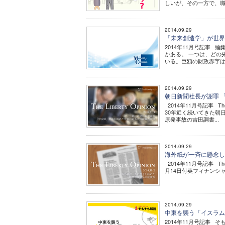
しいが、その一方で、職
2014.09.29
「未来創造学」が世界
2014年11月号記事
かある。 一つは、どの
いる。巨額の財政赤字は
2014.09.29
朝日新聞社長が謝罪 「慰安
2014年11月号記事 T
30年近く続いてきた朝
原発事故の吉田調書...
2014.09.29
海外紙が一斉に懸念し始めた 
2014年11月号記事 Th
月14日付英フィナンシ
2014.09.29
中東を襲う「イスラム
2014年11月号記事