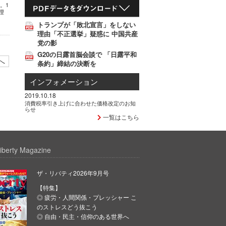
。1
理
トランプが「敗北宣言」をしない
理由「不正選挙」疑惑に 中国共産
党の影
G20の日露首脳会談で 「日露平和
へ
条約」締結の決断を
インフォメーション
2019.10.18
消費税率引き上げに合わせた価格改定のお知
らせ
一覧はこちら
iberty Magazine
ザ・リバティ2026年9月号
【特集】
◎ 疲労・人間関係・プレッシャー こ
のストレスどう抜こう
◎ 自由・民主・信仰のある世界へ