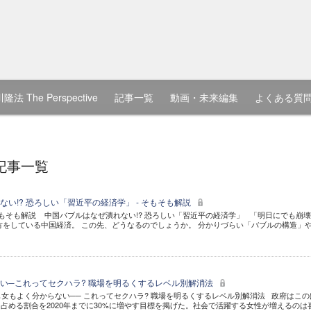
隆法 The Perspective
記事一覧
動画・未来編集
よくある質
の記事一覧
い!? 恐ろしい「習近平の経済学」 - そもそも解説
 そもそも解説 中国バブルはなぜ潰れない!? 恐ろしい「習近平の経済学」 「明日にでも崩
方をしている中国経済。 この先、どうなるのでしょうか。 分かりづらい「バブルの構造」
い─これってセクハラ? 職場を明るくするレベル別解消法
男も女もよく分からない── これってセクハラ? 職場を明るくするレベル別解消法 政府はこの
占める割合を2020年までに30%に増やす目標を掲げた。社会で活躍する女性が増えるのは