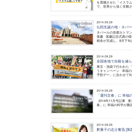
を震撼させた「イスラム
で、世界から強く非難され
2014.09.29
仏陀生誕の地・ネパールに支部
ネパールの首都カトマン
落慶 落慶記念式典の様
精舎が完成し、8月下旬に
2014.09.29
全国各地で自殺を減らそうキャン
東京・池袋で行われた「
うキャンペーン 幸福の
予防デー」に合わせて9
2014.09.29
「週刊文春」に 幸福の科学が勝
2014年11月号記事 
春」に 幸福の科学が勝
2014.09.29
釈量子の志士奮迅 [第