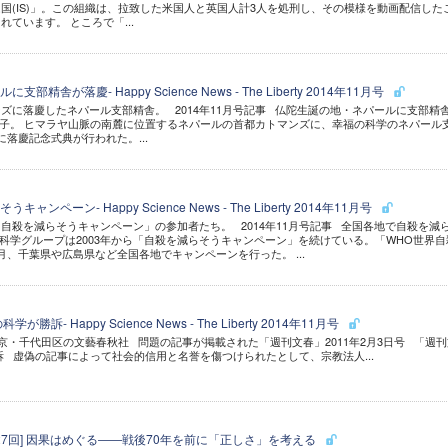
国(IS)」。この組織は、拉致した米国人と英国人計3人を処刑し、その模様を動画配信した
ています。 ところで「...
精舎が落慶- Happy Science News - The Liberty 2014年11月号
ズに落慶したネパール支部精舎。 2014年11月号記事 仏陀生誕の地・ネパールに支部精
子。 ヒマラヤ山脈の南麓に位置するネパールの首都カトマンズに、幸福の科学のネパール
落慶記念式典が行われた。...
ペーン- Happy Science News - The Liberty 2014年11月号
自殺を減らそうキャンペーン」の参加者たち。 2014年11月号記事 全国各地で自殺を減
科学グループは2003年から「自殺を減らそうキャンペーン」を続けている。「WHO世界自
月、千葉県や広島県など全国各地でキャンペーンを行った。 ...
訴- Happy Science News - The Liberty 2014年11月号
東京・千代田区の文藝春秋社 問題の記事が掲載された「週刊文春」2011年2月3日号 「週
訴 虚偽の記事によって社会的信用と名誉を傷つけられたとして、宗教法人...
27回] 因果はめぐる――戦後70年を前に「正しさ」を考える