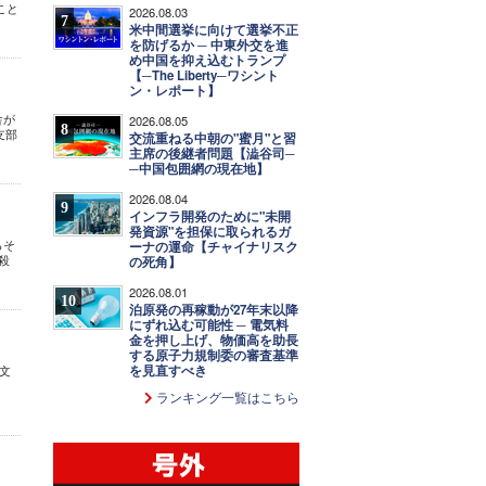
こと
2026.08.03
7
米中間選挙に向けて選挙不正
を防げるか ─ 中東外交を進
め中国を抑え込むトランプ
【─The Liberty─ワシント
ン・レポート】
舎が
2026.08.05
8
支部
交流重ねる中朝の"蜜月"と習
主席の後継者問題【澁谷司─
─中国包囲網の現在地】
2026.08.04
9
インフラ開発のために"未開
発資源"を担保に取られるガ
らそ
ーナの運命【チャイナリスク
殺
の死角】
2026.08.01
10
泊原発の再稼動が27年末以降
にずれ込む可能性 ─ 電気料
金を押し上げ、物価高を助長
する原子力規制委の審査基準
を見直すべき
刊文
ランキング一覧はこちら