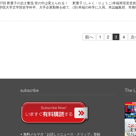
第27回 釈量子の志士奮迅 世の中は変えられる！ 釈量子 (しゃく・りょうこ)幸福実現党党首
國学院大学文学部史学科卒、大手企業勤務を経て、(宗)幸福の科学に入局。本誌編集部、常務
前へ
1
2
3
4
次
subscribe
The L
無料メルマガ「お試し☆ニュース・クリップ」登録