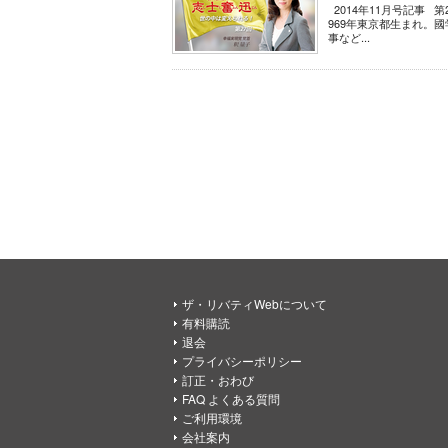
2014年11月号記事 
969年東京都生まれ。
事など...
ザ・リバティWebについて
有料購読
退会
プライバシーポリシー
訂正・おわび
FAQ よくある質問
ご利用環境
会社案内