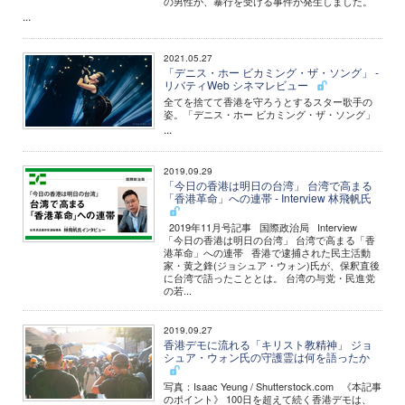
の男性が、暴行を受ける事件が発生しました。
...
2021.05.27
「デニス・ホー ビカミング・ザ・ソング」 -
リバティWeb シネマレビュー
全てを捨てて香港を守ろうとするスター歌手の
姿。「デニス・ホー ビカミング・ザ・ソング」
...
2019.09.29
「今日の香港は明日の台湾」 台湾で高まる
「香港革命」への連帯 - Interview 林飛帆氏
2019年11月号記事 国際政治局 Interview
「今日の香港は明日の台湾」 台湾で高まる「香
港革命」への連帯 香港で逮捕された民主活動
家・黄之鋒(ジョシュア・ウォン)氏が、保釈直後
に台湾で語ったこととは。 台湾の与党・民進党
の若...
2019.09.27
香港デモに流れる「キリスト教精神」 ジョ
シュア・ウォン氏の守護霊は何を語ったか
写真：Isaac Yeung / Shutterstock.com 《本記事
のポイント》 100日を超えて続く香港デモは、