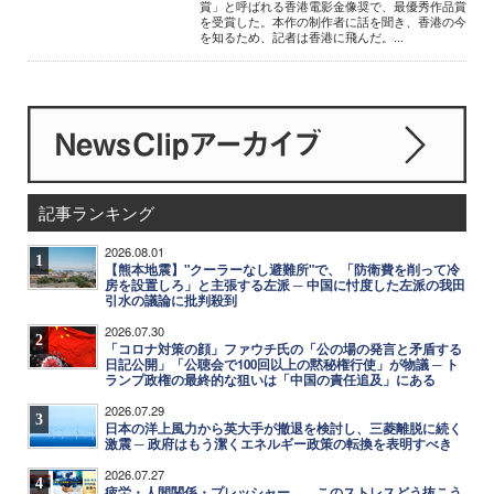
賞」と呼ばれる香港電影金像奨で、最優秀作品賞
を受賞した。本作の制作者に話を聞き、香港の今
を知るため、記者は香港に飛んだ。...
記事ランキング
2026.08.01
1
【熊本地震】"クーラーなし避難所"で、「防衛費を削って冷
房を設置しろ」と主張する左派 ─ 中国に忖度した左派の我田
引水の議論に批判殺到
2026.07.30
2
「コロナ対策の顔」ファウチ氏の「公の場の発言と矛盾する
日記公開」「公聴会で100回以上の黙秘権行使」が物議 ─ ト
ランプ政権の最終的な狙いは「中国の責任追及」にある
2026.07.29
3
日本の洋上風力から英大手が撤退を検討し、三菱離脱に続く
激震 ─ 政府はもう潔くエネルギー政策の転換を表明すべき
2026.07.27
4
疲労・人間関係・プレッシャー……このストレスどう抜こう