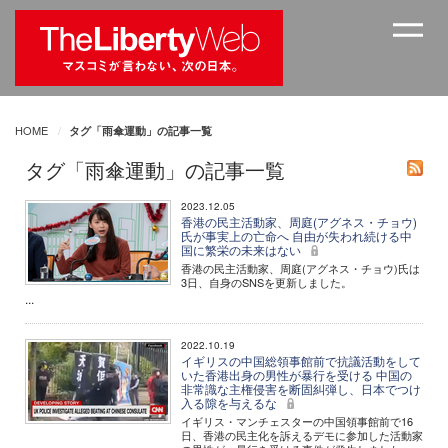
HOME
タグ「雨傘運動」の記事一覧
タグ「雨傘運動」の記事一覧
2023.12.05
香港の民主活動家、周庭(アグネス・チョウ)
氏が事実上の亡命へ 自由が失われ続ける中
国に繁栄の未来はない
香港の民主活動家、周庭(アグネス・チョウ)氏は
3日、自身のSNSを更新しました。
...
2022.10.19
イギリスの中国総領事館前で抗議活動をして
いた香港出身の男性が暴行を受ける 中国の
非常識な主権侵害を断固糾弾し、日本でつけ
入る隙を与えるな
イギリス・マンチェスターの中国領事館前で16
日、香港の民主化を訴えるデモに参加した活動家