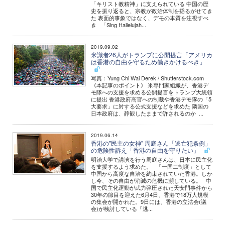
「キリスト教精神」に支えられている 中国の歴
史を振り返ると、宗教が政治体制を揺るがせてき
た 表面的事象ではなく、デモの本質を注視すべ
き 「Sing Hallelujah...
2019.09.02
米識者26人がトランプに公開提言「アメリカ
は香港の自由を守るため働きかけるべき」
写真：Yung Chi Wai Derek / Shutterstock.com
《本記事のポイント》 米専門家組織が、香港デ
モ隊への支援を求める公開提言をトランプ大統領
に提出 香港政府高官への制裁や香港デモ隊の「5
大要求」に対する公式支援などを求めた 隣国の
日本政府は、静観したままで許されるのか ...
2019.06.14
香港の"民主の女神" 周庭さん「逃亡犯条例」
の危険性訴え「香港の自由を守りたい」
明治大学で講演を行う周庭さんは、日本に民主化
を支援するよう求めた。 「一国二制度」として
中国から高度な自治を約束されていた香港。しか
し今、その自由が消滅の危機に瀕している。 中
国で民主化運動が武力弾圧された天安門事件から
30年の節目を迎えた6月4日、香港で18万人規模
の集会が開かれた。9日には、香港の立法会(議
会)が検討している「逃...