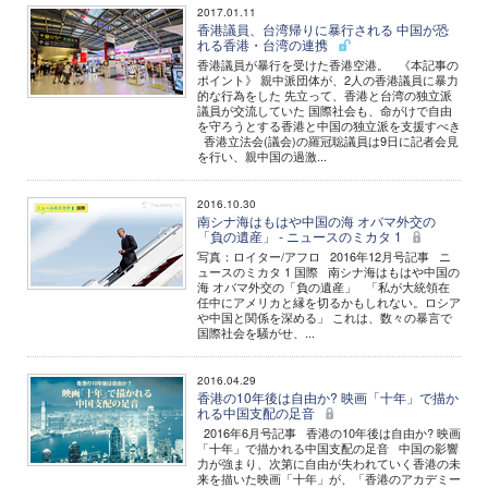
2017.01.11
香港議員、台湾帰りに暴行される 中国が恐
れる香港・台湾の連携
香港議員が暴行を受けた香港空港。 《本記事の
ポイント》 親中派団体が、2人の香港議員に暴力
的な行為をした 先立って、香港と台湾の独立派
議員が交流していた 国際社会も、命がけで自由
を守ろうとする香港と中国の独立派を支援すべき
香港立法会(議会)の羅冠聡議員は9日に記者会見
を行い、親中国の過激...
2016.10.30
南シナ海はもはや中国の海 オバマ外交の
「負の遺産」 - ニュースのミカタ 1
写真：ロイター/アフロ 2016年12月号記事 ニ
ュースのミカタ 1 国際 南シナ海はもはや中国の
海 オバマ外交の「負の遺産」 「私が大統領在
任中にアメリカと縁を切るかもしれない。ロシア
や中国と関係を深める」 これは、数々の暴言で
国際社会を騒がせ、...
2016.04.29
香港の10年後は自由か? 映画「十年」で描か
れる中国支配の足音
2016年6月号記事 香港の10年後は自由か? 映画
「十年」で描かれる中国支配の足音 中国の影響
力が強まり、次第に自由が失われていく香港の未
来を描いた映画「十年」が、「香港のアカデミー