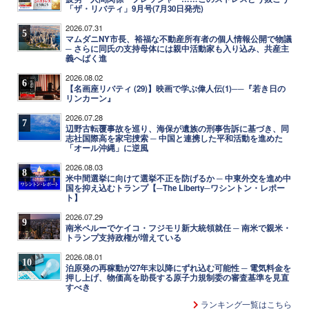
「ザ・リバティ」9月号(7月30日発売)
2026.07.31
5
マムダニNY市長、裕福な不動産所有者の個人情報公開で物議
─ さらに同氏の支持母体には親中活動家も入り込み、共産主
義へばく進
2026.08.02
6
【名画座リバティ (29)】映画で学ぶ偉人伝(1)──『若き日の
リンカーン』
2026.07.28
7
辺野古転覆事故を巡り、海保が遺族の刑事告訴に基づき、同
志社国際高を家宅捜索 ─ 中国と連携した平和活動を進めた
「オール沖縄」に逆風
2026.08.03
8
米中間選挙に向けて選挙不正を防げるか ─ 中東外交を進め中
国を抑え込むトランプ【─The Liberty─ワシントン・レポー
ト】
2026.07.29
9
南米ペルーでケイコ・フジモリ新大統領就任 ─ 南米で親米・
トランプ支持政権が増えている
2026.08.01
10
泊原発の再稼動が27年末以降にずれ込む可能性 ─ 電気料金を
押し上げ、物価高を助長する原子力規制委の審査基準を見直
すべき
ランキング一覧はこちら