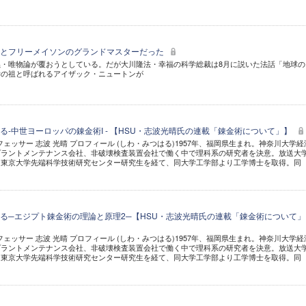
学とフリーメイソンのグランドマスターだった
・唯物論が覆おうとしている。だが大川隆法・幸福の科学総裁は8月に説いた法話「地球の
学の祖と呼ばれるアイザック・ニュートンが
る-中世ヨーロッパの錬金術I - 【HSU・志波光晴氏の連載「錬金術について」】
フェッサー 志波 光晴 プロフィール (しわ・みつはる)1957年、福岡県生まれ。神奈川大学経
プラントメンテナンス会社、非破壊検査装置会社で働く中で理科系の研究者を決意。放送大
、東京大学先端科学技術研究センター研究生を経て、同大学工学部より工学博士を取得。同
る─エジプト錬金術の理論と原理2─【HSU・志波光晴氏の連載「錬金術について」
フェッサー 志波 光晴 プロフィール (しわ・みつはる)1957年、福岡県生まれ。神奈川大学経
プラントメンテナンス会社、非破壊検査装置会社で働く中で理科系の研究者を決意。放送大
、東京大学先端科学技術研究センター研究生を経て、同大学工学部より工学博士を取得。同