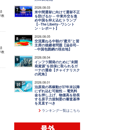
】
2026.08.03
7
済
米中間選挙に向けて選挙不正
学教
を防げるか ─ 中東外交を進
め中国を抑え込むトランプ
【─The Liberty─ワシント
ン・レポート】
2026.08.05
8
交流重ねる中朝の"蜜月"と習
主席の後継者問題【澁谷司─
済
─中国包囲網の現在地】
学教
2026.08.04
9
インフラ開発のために"未開
発資源"を担保に取られるガ
ーナの運命【チャイナリスク
の死角】
2026.08.01
10
泊原発の再稼動が27年末以降
にずれ込む可能性 ─ 電気料
金を押し上げ、物価高を助長
する原子力規制委の審査基準
を見直すべき
ランキング一覧はこちら