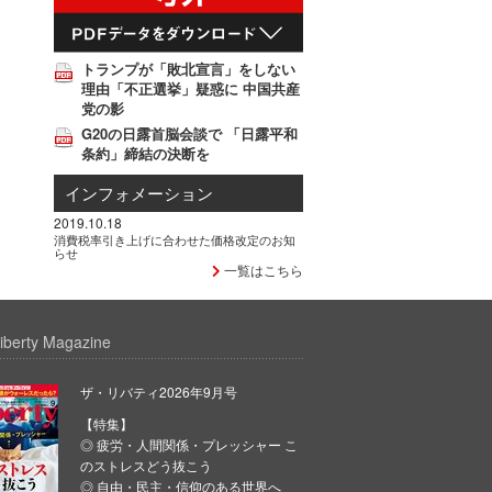
トランプが「敗北宣言」をしない
理由「不正選挙」疑惑に 中国共産
党の影
G20の日露首脳会談で 「日露平和
条約」締結の決断を
インフォメーション
2019.10.18
消費税率引き上げに合わせた価格改定のお知
らせ
一覧はこちら
iberty Magazine
ザ・リバティ2026年9月号
【特集】
◎ 疲労・人間関係・プレッシャー こ
のストレスどう抜こう
◎ 自由・民主・信仰のある世界へ