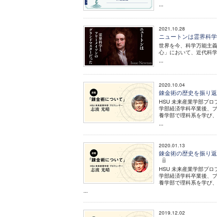
...
2021.10.28
ニュートンは霊界科
世界を今、科学万能主義
心」において、近代科
...
2020.10.04
錬金術の歴史を振り返
HSU 未来産業学部プロ
学部経済学科卒業後、
養学部で理科系を学び
...
2020.01.13
錬金術の歴史を振り返
HSU 未来産業学部プロ
学部経済学科卒業後、
養学部で理科系を学び
...
2019.12.02