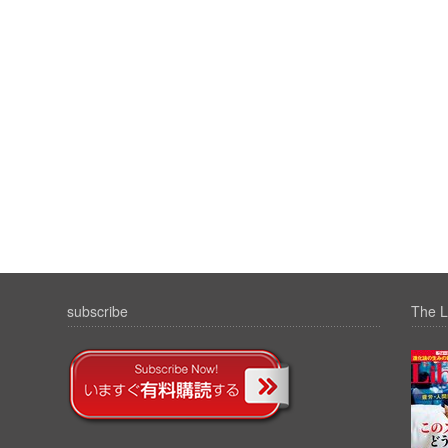
subscribe
The L