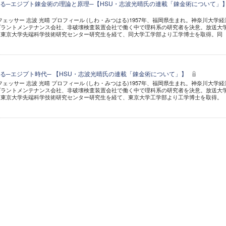
る─エジプト錬金術の理論と原理─【HSU・志波光晴氏の連載「錬金術について」
フェッサー 志波 光晴 プロフィール (しわ・みつはる)1957年、福岡県生まれ。神奈川大学経
プラントメンテナンス会社、非破壊検査装置会社で働く中で理科系の研究者を決意。放送大
、東京大学先端科学技術研究センター研究生を経て、同大学工学部より工学博士を取得。同
る─エジプト時代─ 【HSU・志波光晴氏の連載「錬金術について」】
フェッサー 志波 光晴 プロフィール (しわ・みつはる)1957年、福岡県生まれ。神奈川大学経
プラントメンテナンス会社、非破壊検査装置会社で働く中で理科系の研究者を決意。放送大
、東京大学先端科学技術研究センター研究生を経て、東京大学工学部より工学博士を取得。