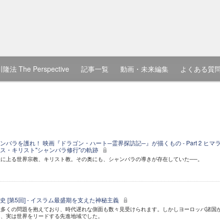
隆法 The Perspective
記事一覧
動画・未来編集
よくある質
バラを護れ！ 映画『ドラゴン・ハート─霊界探訪記─』が描くもの - Part 2 ヒマ
ス・キリスト"シャンバラ修行"の軌跡
に上る世界宗教、キリスト教。その奥にも、シャンバラの導きが存在していた──。
 [第5回] - イスラム最盛期を支えた神秘主義
数多くの問題を抱えており、時代遅れな側面も数々見受けられます。しかしヨーロッパ諸国
て、実は世界をリードする先進地域でした。