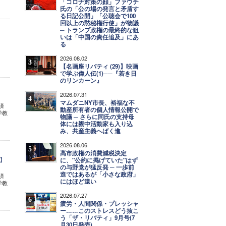
「コロナ対策の顔」ファウチ
氏の「公の場の発言と矛盾す
る日記公開」「公聴会で100
回以上の黙秘権行使」が物議
─ トランプ政権の最終的な狙
いは「中国の責任追及」にあ
る
2026.08.02
3
【名画座リバティ (29)】映画
で学ぶ偉人伝(1)──『若き日
のリンカーン』
2026.07.31
4
マムダニNY市長、裕福な不
済
動産所有者の個人情報公開で
学教
物議 ─ さらに同氏の支持母
体には親中活動家も入り込
み、共産主義へばく進
2026.08.06
5
高市政権の消費減税決定
】
に、"公約に掲げていた"はず
の与野党が猛反発 ─ 一歩前
進ではあるが「小さな政府」
済
にはほど遠い
学教
2026.07.27
6
疲労・人間関係・プレッシャ
ー……このストレスどう抜こ
う「ザ・リバティ」9月号(7
月30日発売)