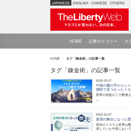
JAPANESE
ENGLISH
CHINESE
OTHERS
HOME
記事カテゴリー
大川
HOME
タグ「錬金術」の記事一覧
タグ「錬金術」の記事一覧
2025.03.27
中国の魔の手からシャン
僧院で見つかったイエ
世界の信徒が二十数億人
...
2022.02.27
真理の舞台になった歴史
現在のイスラム世界は
滞していた中世におい