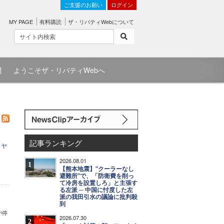
ご支援のお願い
ログイン
MY PAGE
有料購読
ザ・リバティWebについて
問
ようこそザ・リバティWebへ
記事ランキング
ラヤ
2026.08.01
1
【熊本地震】"クーラーなし
避難所"で、「防衛費を削っ
て冷房を設置しろ」と主張す
る左派 ─ 中国に忖度した左
派の我田引水の議論に批判殺
到
が停
2026.07.30
2