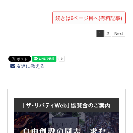
続きは2ページ目へ(有料記事)
1
2
Next
友達に教える