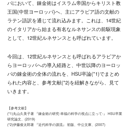
パにおいて、錬金術はイスラム帝国からキリスト教
王国(中世ヨーロッパ)へ、主にアラビア語の文献の
ラテン語訳を通じて流れ込みます。これは、14世紀
のイタリアから始まる有名なルネサンスの前駆現象
として、12世紀ルネサンスとも呼ばれています。
今回は、12世紀ルネサンスとも呼ばれるアラビアか
らヨーロッパへの導入経路と、中世以降のヨーロッ
パの錬金術の全体の流れを、HSU卒論(*1)でまとめ
られた内容と、参考文献(*2)を紐解きながら、見て
いきます。
【参考文献】
(*1)丸山久美子著 『錬金術の研究-幸福の科学の視点に立って-』 HSU卒業
研究論文、(2019)
(*2)伊藤俊太郎著 『近代科学の源流』 初版、中公文庫、(2007)