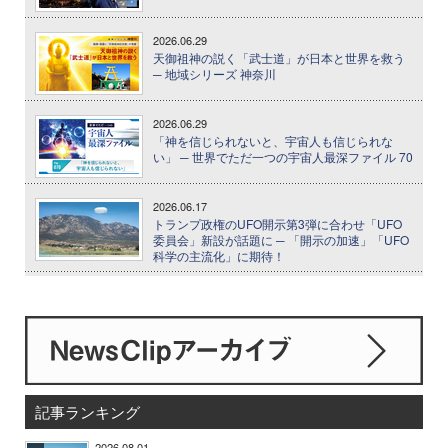
2026.06.29
天御祖神の説く「武士道」が日本と世界を救う
─ 地域シリーズ 神奈川
2026.06.29
「神を信じられないと、宇宙人も信じられな
い」 ─ 世界でただ一つの宇宙人最深ファイル 70
2026.06.17
トランプ政権のUFO開示第3弾に合わせ「UFO
委員会」新設が話題に ─ 「開示の加速」「UFO
科学の主流化」に期待！
記事ランキング
2026.08.01