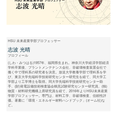
HSU 未来産業学部プロフェッサー
志波 光晴
プロフィール
(しわ・みつはる)1957年、福岡県生まれ。神奈川大学経済学部経済
学科卒業後、プラントメンテナンス会社、非破壊検査装置会社で
働く中で理科系の研究者を決意。放送大学教養学部で理科系を学
び、東京大学先端科学技術研究センター研究生を経て、同大学工
学部より工学博士を取得。同大学先端科学技術研究センター助
手、(財)発電設備技術検査協会鶴見試験研究センター研究員、(独)
物質・材料研究機構上席研究員を経て、2016年よりHSU未来産業
学部プロフェッサー。専門は、材料工学、非破壊検査、信頼性評
価。著書に「環境・エネルギー材料ハンドブック」(オーム社)な
ど。