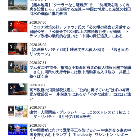
1
【熊本地震】"クーラーなし避難所"で、「防衛費を削って冷
房を設置しろ」と主張する左派 ─ 中国に忖度した左派の我田
引水の議論に批判殺到
2026.07.30
2
「コロナ対策の顔」ファウチ氏の「公の場の発言と矛盾する
日記公開」「公聴会で100回以上の黙秘権行使」が物議 ─ ト
ランプ政権の最終的な狙いは「中国の責任追及」にある
2026.08.02
3
【名画座リバティ (29)】映画で学ぶ偉人伝(1)──『若き日の
リンカーン』
2026.07.31
4
マムダニNY市長、裕福な不動産所有者の個人情報公開で物議
─ さらに同氏の支持母体には親中活動家も入り込み、共産主
義へばく進
2026.08.06
5
高市政権の消費減税決定に、"公約に掲げていた"はずの与野
党が猛反発 ─ 一歩前進ではあるが「小さな政府」にはほど遠
い
2026.07.27
6
疲労・人間関係・プレッシャー……このストレスどう抜こう
「ザ・リバティ」9月号(7月30日発売)
2026.08.03
7
米中間選挙に向けて選挙不正を防げるか ─ 中東外交を進め中
国を抑え込むトランプ【─The Liberty─ワシントン・レポー
ト】