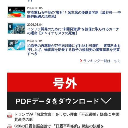
2026.08.05
8
交流重ねる中朝の"蜜月"と習主席の後継者問題【澁谷司──中
国包囲網の現在地】
2026.08.04
9
インフラ開発のために"未開発資源"を担保に取られるガーナ
の運命【チャイナリスクの死角】
2026.08.01
10
泊原発の再稼動が27年末以降にずれ込む可能性 ─ 電気料金を
押し上げ、物価高を助長する原子力規制委の審査基準を見直
すべき
ランキング一覧はこちら
トランプが「敗北宣言」をしない理由「不正選挙」疑惑に 中国
共産党の影
G20の日露首脳会談で 「日露平和条約」締結の決断を