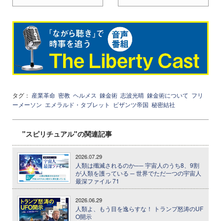
タグ：
産業革命
密教
ヘルメス
錬金術
志波光晴
錬金術について
フリ
ーメーソン
エメラルド・タブレット
ビザンツ帝国
秘密結社
"スピリチュアル"の関連記事
2026.07.29
人類は殲滅されるのか── 宇宙人のうち8、9割
が人類を護っている ─ 世界でただ一つの宇宙人
最深ファイル 71
2026.06.29
人類よ、もう目を逸らすな！ トランプ怒涛のUF
O開示