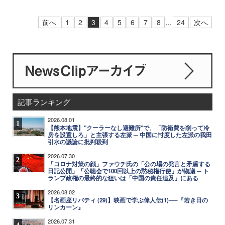
前へ
1
2
3
4
5
6
7
8
...
24
次へ
記事ランキング
2026.08.01
1
【熊本地震】"クーラーなし避難所"で、「防衛費を削って冷
房を設置しろ」と主張する左派 ─ 中国に忖度した左派の我田
引水の議論に批判殺到
2026.07.30
2
「コロナ対策の顔」ファウチ氏の「公の場の発言と矛盾する
日記公開」「公聴会で100回以上の黙秘権行使」が物議 ─ ト
ランプ政権の最終的な狙いは「中国の責任追及」にある
2026.08.02
3
【名画座リバティ (29)】映画で学ぶ偉人伝(1)──『若き日の
リンカーン』
2026.07.31
4