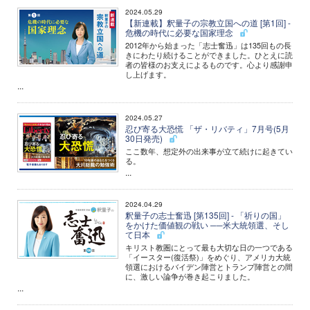
2024.05.29
【新連載】釈量子の宗教立国への道 [第1回] -
危機の時代に必要な国家理念
2012年から始まった「志士奮迅」は135回もの長
きにわたり続けることができました。ひとえに読
者の皆様のお支えによるものです。心より感謝申
し上げます。
...
2024.05.27
忍び寄る大恐慌 「ザ・リバティ」7月号(5月
30日発売)
ここ数年、想定外の出来事が立て続けに起きてい
る。
...
2024.04.29
釈量子の志士奮迅 [第135回] - 「祈りの国」
をかけた価値観の戦い ──米大統領選、そし
て日本
キリスト教圏にとって最も大切な日の一つである
「イースター(復活祭)」をめぐり、アメリカ大統
領選におけるバイデン陣営とトランプ陣営との間
に、激しい論争が巻き起こりました。
...