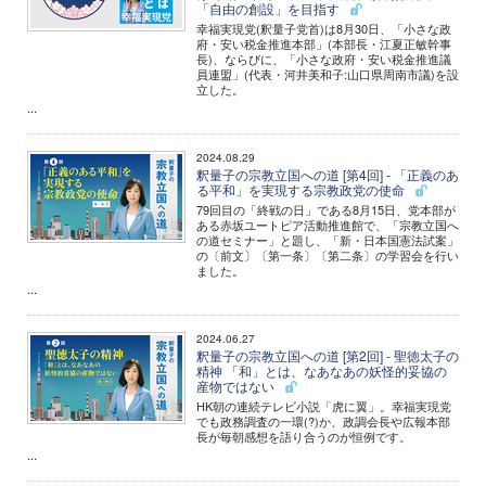
「自由の創設」を目指す
幸福実現党(釈量子党首)は8月30日、「小さな政
府・安い税金推進本部」(本部長・江夏正敏幹事
長)、ならびに、「小さな政府・安い税金推進議
員連盟」(代表・河井美和子:山口県周南市議)を設
立した。
...
2024.08.29
釈量子の宗教立国への道 [第4回] - 「正義のあ
る平和」を実現する宗教政党の使命
79回目の「終戦の日」である8月15日、党本部が
ある赤坂ユートピア活動推進館で、「宗教立国へ
の道セミナー」と題し、「新・日本国憲法試案」
の〔前文〕〔第一条〕〔第二条〕の学習会を行い
ました。
...
2024.06.27
釈量子の宗教立国への道 [第2回] - 聖徳太子の
精神 「和」とは、なあなあの妖怪的妥協の
産物ではない
HK朝の連続テレビ小説「虎に翼」。幸福実現党
でも政務調査の一環(?)か、政調会長や広報本部
長が毎朝感想を語り合うのが恒例です。
...