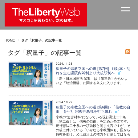
HOME
タグ「釈量子」の記事一覧
タグ「釈量子」の記事一覧
2024.11.28
釈量子の宗教立国への道 [第7回] - 非効率・乱
れを生む議院内閣制より大統領制へ
「新・日本国憲法 試案」は〔第三条〕からいよ
いよ「統治機構」に関する条文に入ります。
...
2024.10.29
釈量子の宗教立国への道 [第6回] - 「信教の自
由」を守り 宗教性悪説を打ち破れ
宗教の"迫害材料"になっている現行憲法二十条
〔第二条〕は「信教の自由」を定めた条文です。
現行憲法二十条の一項前段と同じ文言ですが、そ
の後に付いている「いかなる宗教団体も、国から
特権を受け、又は政治上の権力を行使してはなら