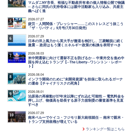
マムダニNY市長、裕福な不動産所有者の個人情報公開で物議
─ さらに同氏の支持母体には親中活動家も入り込み、共産主
義へばく進
2026.07.27
5
疲労・人間関係・プレッシャー……このストレスどう抜こう
「ザ・リバティ」9月号(7月30日発売)
2026.07.29
6
日本の洋上風力から英大手が撤退を検討し、三菱離脱に続く
激震 ─ 政府はもう潔くエネルギー政策の転換を表明すべき
2026.08.03
7
米中間選挙に向けて選挙不正を防げるか ─ 中東外交を進め中
国を抑え込むトランプ【─The Liberty─ワシントン・レポー
ト】
2026.08.04
8
インフラ開発のために"未開発資源"を担保に取られるガーナ
の運命【チャイナリスクの死角】
2026.08.01
9
泊原発の再稼動が27年末以降にずれ込む可能性 ─ 電気料金を
押し上げ、物価高を助長する原子力規制委の審査基準を見直
すべき
2026.07.29
10
南米ペルーでケイコ・フジモリ新大統領就任 ─ 南米で親米・
トランプ支持政権が増えている
ランキング一覧はこちら