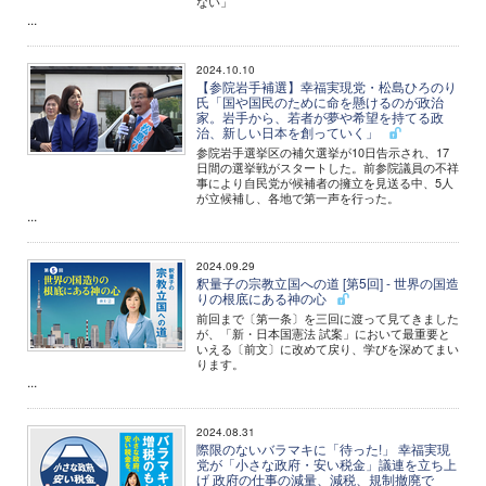
ない」
...
2024.10.10
【参院岩手補選】幸福実現党・松島ひろのり
氏「国や国民のために命を懸けるのが政治
家。岩手から、若者が夢や希望を持てる政
治、新しい日本を創っていく」
参院岩手選挙区の補欠選挙が10日告示され、17
日間の選挙戦がスタートした。前参院議員の不祥
事により自民党が候補者の擁立を見送る中、5人
が立候補し、各地で第一声を行った。
...
2024.09.29
釈量子の宗教立国への道 [第5回] - 世界の国造
りの根底にある神の心
前回まで〔第一条〕を三回に渡って見てきました
が、「新・日本国憲法 試案」において最重要と
いえる〔前文〕に改めて戻り、学びを深めてまい
ります。
...
2024.08.31
際限のないバラマキに「待った!」 幸福実現
党が「小さな政府・安い税金」議連を立ち上
げ 政府の仕事の減量、減税、規制撤廃で