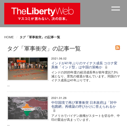
HOME
タグ「軍事衝突」の記事一覧
タグ「軍事衝突」の記事一覧
2021.06.02
インドが41年ぶりのマイナス成長 コロナ変
異株「インド型」は中国の策略か
インドの2020年度の経済成長率が前年度比7.3%
減となり、景気の後退が進んでいます。同国のマ
イナス成長は41年ぶりです。
...
2021.01.26
中印国境で再び軍事衝突 日本政府は「対中
包囲網」再構築の呼びかけに答えられるか
アメリカでバイデン政権がスタートを切る中、中
印の緊迫が高まっています。
...