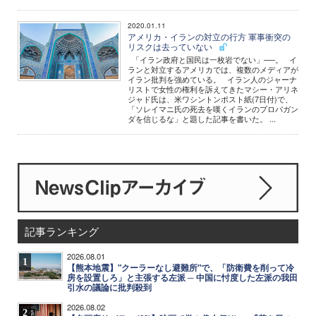
2020.01.11
アメリカ・イランの対立の行方 軍事衝突の
リスクは去っていない
「イラン政府と国民は一枚岩でない」──。 イ
ランと対立するアメリカでは、複数のメディアが
イラン批判を強めている。 イラン人のジャーナ
リストで女性の権利を訴えてきたマシー・アリネ
ジャド氏は、米ワシントンポスト紙(7日付)で、
「ソレイマニ氏の死去を嘆くイランのプロパガン
ダを信じるな」と題した記事を書いた。 ...
記事ランキング
2026.08.01
1
【熊本地震】"クーラーなし避難所"で、「防衛費を削って冷
房を設置しろ」と主張する左派 ─ 中国に忖度した左派の我田
引水の議論に批判殺到
2026.08.02
2