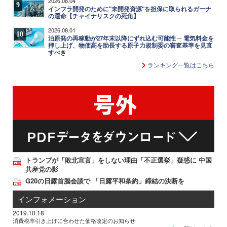
2026.08.04
9
インフラ開発のために"未開発資源"を担保に取られるガーナ
の運命【チャイナリスクの死角】
2026.08.01
10
泊原発の再稼動が27年末以降にずれ込む可能性 ─ 電気料金を
押し上げ、物価高を助長する原子力規制委の審査基準を見直
すべき
ランキング一覧はこちら
トランプが「敗北宣言」をしない理由「不正選挙」疑惑に 中国
共産党の影
G20の日露首脳会談で 「日露平和条約」締結の決断を
インフォメーション
2019.10.18
消費税率引き上げに合わせた価格改定のお知らせ