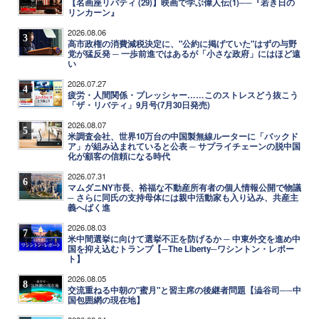
【名画座リバティ (29)】映画で学ぶ偉人伝(1)──『若き日の
リンカーン』
2026.08.06
3
高市政権の消費減税決定に、"公約に掲げていた"はずの与野
党が猛反発 ─ 一歩前進ではあるが「小さな政府」にはほど遠
い
2026.07.27
4
疲労・人間関係・プレッシャー……このストレスどう抜こう
「ザ・リバティ」9月号(7月30日発売)
2026.08.07
5
米調査会社、世界10万台の中国製無線ルーターに「バックド
ア」が組み込まれていると公表 ─ サプライチェーンの脱中国
化が顧客の信頼になる時代
2026.07.31
6
マムダニNY市長、裕福な不動産所有者の個人情報公開で物議
─ さらに同氏の支持母体には親中活動家も入り込み、共産主
義へばく進
2026.08.03
7
米中間選挙に向けて選挙不正を防げるか ─ 中東外交を進め中
国を抑え込むトランプ【─The Liberty─ワシントン・レポー
ト】
2026.08.05
8
交流重ねる中朝の"蜜月"と習主席の後継者問題【澁谷司──中
国包囲網の現在地】