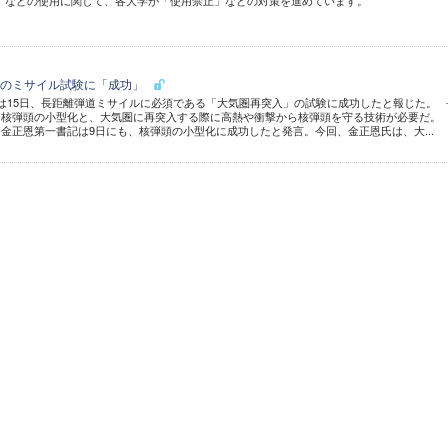
GPT」などの使用に関して、各大学が「使用禁止」などの対策を進めています。
入のミサイル試験に「成功」
15日、長距離弾道ミサイルに必須である「大気圏再突入」の試験に成功したと報じた。 
、核弾頭の小型化と、大気圏に再突入する際に高熱や衝撃から核弾頭を守る技術が必要だ。
金正恩第一書記は9日にも、核弾頭の小型化に成功したと発言。今回、金正恩氏は、大...