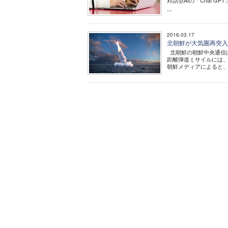
対話型AIの「Chat 
...
2016.03.17
北朝鮮が大気圏再突
北朝鮮の朝鮮中央通信は
距離弾道ミサイルには
朝鮮メディアによると、