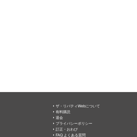
ザ・リバティWebについて
有料購読
退会
プライバシーポリシー
訂正・おわび
FAQ よくある質問