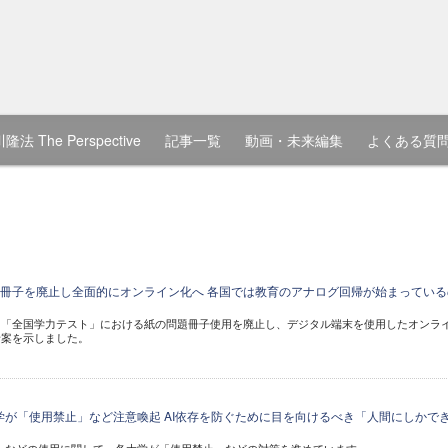
隆法 The Perspective
記事一覧
動画・未来編集
よくある質
冊子を廃止し全面的にオンライン化へ 各国では教育のアナログ回帰が始まっている
、「全国学力テスト」における紙の問題冊子使用を廃止し、デジタル端末を使用したオンラ
針案を示しました。
の大学が「使用禁止」など注意喚起 AI依存を防ぐために目を向けるべき「人間にしかで