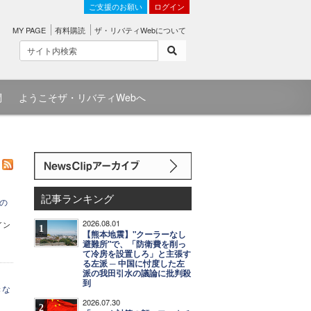
ご支援のお願い
ログイン
MY PAGE
有料購読
ザ・リバティWebについて
問
ようこそザ・リバティWebへ
記事ランキング
の
2026.08.01
イン
1
【熊本地震】"クーラーなし
避難所"で、「防衛費を削っ
て冷房を設置しろ」と主張す
る左派 ─ 中国に忖度した左
派の我田引水の議論に批判殺
到
きな
2026.07.30
2