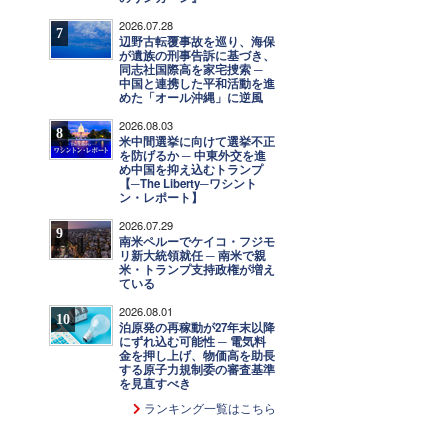
2026.07.28
7
辺野古転覆事故を巡り、海保
が遺族の刑事告訴に基づき、
同志社国際高を家宅捜索 ─
中国と連携した平和活動を進
めた「オール沖縄」に逆風
2026.08.03
8
米中間選挙に向けて選挙不正
を防げるか ─ 中東外交を進
め中国を抑え込むトランプ
【─The Liberty─ワシント
ン・レポート】
2026.07.29
9
南米ペルーでケイコ・フジモ
リ新大統領就任 ─ 南米で親
米・トランプ支持政権が増え
ている
2026.08.01
10
泊原発の再稼動が27年末以降
にずれ込む可能性 ─ 電気料
金を押し上げ、物価高を助長
する原子力規制委の審査基準
を見直すべき
ランキング一覧はこちら