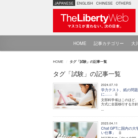
JAPANESE
ENGLISH
CHINESE
OTHERS
HOME
記事カテゴリー
大川
HOME
タグ「試験」の記事一覧
タグ「試験」の記事一覧
2024.07.10
学力テスト、紙の問題
に……
文部科学省はこのほど
方式に全面移行する方
...
2023.04.11
Chat GPTに国内
い仕事」