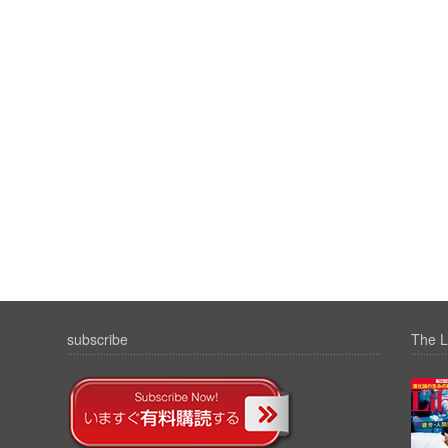
subscribe
The L