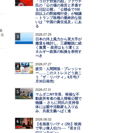
「コロナ対策の顔」ファウチ
氏の「公の場の発言と矛盾す
る日記公開」「公聴会で100
回以上の黙秘権行使」が物議
─ トランプ政権の最終的な狙
いは「中国の責任追及」にあ
る
長
2026.07.29
 北
3
日本の洋上風力から英大手が
撤退を検討し、三菱離脱に続
く激震 ─ 政府はもう潔くエ
ネルギー政策の転換を表明す
べき
2026.07.27
4
疲労・人間関係・プレッシャ
ー……このストレスどう抜こ
う「ザ・リバティ」9月号(7
月30日発売)
2026.07.31
5
マムダニNY市長、裕福な不
動産所有者の個人情報公開で
物議 ─ さらに同氏の支持母
体には親中活動家も入り込
み、共産主義へばく進
2026.08.02
6
【名画座リバティ (29)】映画
で学ぶ偉人伝(1)──『若き日
のリンカーン』