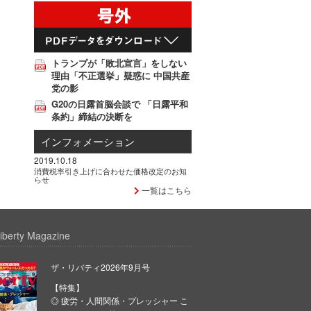
トランプが「敗北宣言」をしない
理由「不正選挙」疑惑に 中国共産
党の影
G20の日露首脳会談で 「日露平和
条約」締結の決断を
インフォメーション
2019.10.18
消費税率引き上げに合わせた価格改定のお知
らせ
一覧はこちら
iberty Magazine
ザ・リバティ2026年9月号
【特集】
◎ 疲労・人間関係・プレッシャー こ