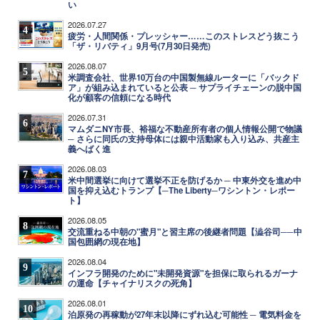
い
2026.07.27
4
疲労・人間関係・プレッシャー……このストレスどう抜こう
「ザ・リバティ」9月号(7月30日発売)
2026.08.07
5
米調査会社、世界10万台の中国製無線ルーターに「バックド
ア」が組み込まれていると公表 ─ サプライチェーンの脱中国
化が顧客の信頼になる時代
2026.07.31
6
マムダニNY市長、裕福な不動産所有者の個人情報公開で物議
─ さらに同氏の支持母体には親中活動家も入り込み、共産主
義へばく進
2026.08.03
7
米中間選挙に向けて選挙不正を防げるか ─ 中東外交を進め中
国を抑え込むトランプ【─The Liberty─ワシントン・レポー
ト】
2026.08.05
8
交流重ねる中朝の"蜜月"と習主席の後継者問題【澁谷司──中
国包囲網の現在地】
2026.08.04
9
インフラ開発のために"未開発資源"を担保に取られるガーナ
の運命【チャイナリスクの死角】
2026.08.01
10
泊原発の再稼動が27年末以降にずれ込む可能性 ─ 電気料金を