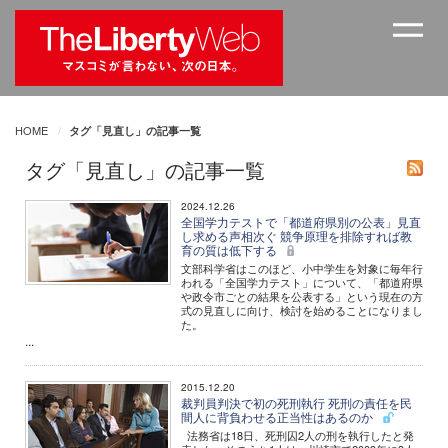
HOME
タグ「見直し」の記事一覧
タグ「見直し」の記事一覧
2024.12.26
全国学力テストで「都道府県別の公表」見直
し求める声相次ぐ 競争原理を排除すれば教
育の質は低下する
文部科学省はこのほど、小中学生を対象に毎年行
われる「全国学力テスト」について、「都道府県
や政令市ごとの結果を公表する」という現在の方
式の見直しに向け、検討を始めることになりまし
た。
...
2015.12.20
裁判員判決で初の死刑執行 死刑の責任を民
間人に背負わせる正当性はあるのか
法務省は18日、死刑囚2人の刑を執行したと発