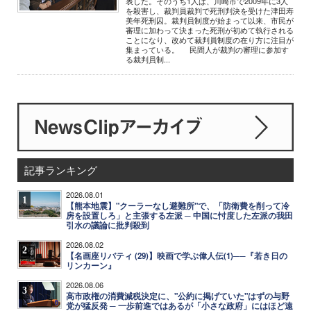
表した。そのうち1人は、川崎市で2009年に3人
を殺害し、裁判員裁判で死刑判決を受けた津田寿
美年死刑囚。裁判員制度が始まって以来、市民が
審理に加わって決まった死刑が初めて執行される
ことになり、改めて裁判員制度の在り方に注目が
集まっている。 民間人が裁判の審理に参加す
る裁判員制...
記事ランキング
2026.08.01
1
【熊本地震】"クーラーなし避難所"で、「防衛費を削って冷
房を設置しろ」と主張する左派 ─ 中国に忖度した左派の我田
引水の議論に批判殺到
2026.08.02
2
【名画座リバティ (29)】映画で学ぶ偉人伝(1)──『若き日の
リンカーン』
2026.08.06
3
高市政権の消費減税決定に、"公約に掲げていた"はずの与野
党が猛反発 ─ 一歩前進ではあるが「小さな政府」にはほど遠