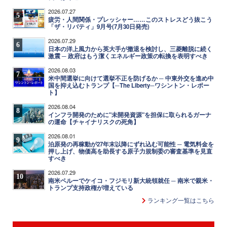
2026.07.27
5
疲労・人間関係・プレッシャー……このストレスどう抜こう
「ザ・リバティ」9月号(7月30日発売)
2026.07.29
6
日本の洋上風力から英大手が撤退を検討し、三菱離脱に続く
激震 ─ 政府はもう潔くエネルギー政策の転換を表明すべき
2026.08.03
7
米中間選挙に向けて選挙不正を防げるか ─ 中東外交を進め中
国を抑え込むトランプ【─The Liberty─ワシントン・レポー
ト】
2026.08.04
8
インフラ開発のために"未開発資源"を担保に取られるガーナ
の運命【チャイナリスクの死角】
2026.08.01
9
泊原発の再稼動が27年末以降にずれ込む可能性 ─ 電気料金を
押し上げ、物価高を助長する原子力規制委の審査基準を見直
すべき
2026.07.29
10
南米ペルーでケイコ・フジモリ新大統領就任 ─ 南米で親米・
トランプ支持政権が増えている
ランキング一覧はこちら