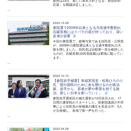
政府は23日、新しい基本方針となる「総合的対
応策」を閣議決定しました。
...
2024.10.29
衆院選で2009年以来となる与党過半数割れ
石破首相にはイバラの道が待っており、深い
反省が必要
今回の衆院選で、政権与党である自民党・公明党
が、2009年の衆院選以来となる過半数割れの大
敗を喫しました。自民党は比較第一党を維持した
ものの、石破首相(自民党総裁)は窮地に陥ってい
ます。
...
2024.10.10
【参院岩手補選】幸福実現党・松島ひろのり
氏「国や国民のために命を懸けるのが政治
家。岩手から、若者が夢や希望を持てる政
治、新しい日本を創っていく」
参院岩手選挙区の補欠選挙が10日告示され、17
日間の選挙戦がスタートした。前参院議員の不祥
事により自民党が候補者の擁立を見送る中、5人
が立候補し、各地で第一声を行った。
...
2022.04.29