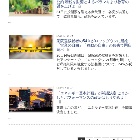
公約 増税を財源とするバラマキより教育の
質を上げよ
31日に投開票を迎える衆院選で、各党が共通し
て「教育無償化」政策を訴えています。
...
2021.10.26
衆院選候補者の54％がロックダウンに懸念
「営業の自由」「移動の自由」の侵害で閉店
続出
26日付毎日新聞は、衆院選の候補者を対象とし
たアンケートで、「ロックダウン(都市封鎖)」な
ど私権制限を強化する法整備について、54%が反
対していると報じました。
...
2021.10.23
「エネルギー基本計画」が閣議決定 ごまか
しとパフォーマンスの政治はもうやめよ！
政府はこのほど、「エネルギー基本計画」を閣議
決定しました。
...