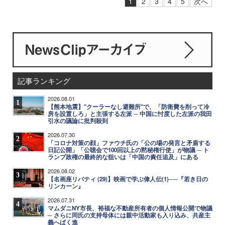
1
2
3
4
5
次へ
記事ランキング
2026.08.01
1
【熊本地震】"クーラーなし避難所"で、「防衛費を削って冷
房を設置しろ」と主張する左派 ─ 中国に忖度した左派の我田
引水の議論に批判殺到
2026.07.30
2
「コロナ対策の顔」ファウチ氏の「公の場の発言と矛盾する
日記公開」「公聴会で100回以上の黙秘権行使」が物議 ─ ト
ランプ政権の最終的な狙いは「中国の責任追及」にある
2026.08.02
3
【名画座リバティ (29)】映画で学ぶ偉人伝(1)──『若き日の
リンカーン』
2026.07.31
4
マムダニNY市長、裕福な不動産所有者の個人情報公開で物議
─ さらに同氏の支持母体には親中活動家も入り込み、共産主
義へばく進