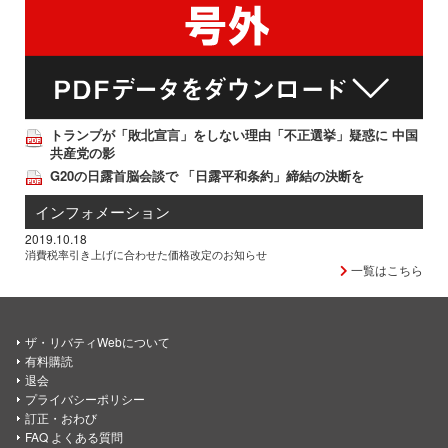
トランプが「敗北宣言」をしない理由「不正選挙」疑惑に 中国
共産党の影
G20の日露首脳会談で 「日露平和条約」締結の決断を
インフォメーション
2019.10.18
消費税率引き上げに合わせた価格改定のお知らせ
一覧はこちら
ザ・リバティWebについて
有料購読
退会
プライバシーポリシー
訂正・おわび
FAQ よくある質問