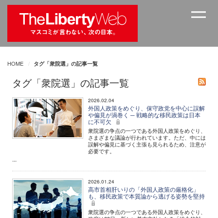
HOME
タグ「衆院選」の記事一覧
タグ「衆院選」の記事一覧
2026.02.04
外国人政策をめぐり、保守政党を中心に誤解
や偏見が渦巻く ─ 戦略的な移民政策は日本
に不可欠
衆院選の争点の一つである外国人政策をめぐり、
さまざまな議論が行われています。ただ、中には
誤解や偏見に基づく主張も見られるため、注意が
必要です。
...
2026.01.24
高市首相肝いりの「外国人政策の厳格化」
も、移民政策で本質論から逃げる姿勢を堅持
衆院選の争点の一つである外国人政策をめぐり、