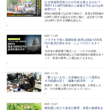
なぜ幸福実現党だけが日本を救えるのか？ -
PART 4 LGBTQ推進から家庭を守れるのは幸
福党だけ
昨秋の衆院選では日本で初めて、各党が同性婚や
LGBTに関する論点を公約に掲げ、ほぼ全ての党
がLGBTに対する理解を訴えた。
...
2021.11.29
バラマキで傾く国家財政 政府は借金1200兆
円の返済計画を示せ - ニュースのミカタ 1
10月末の衆院選で際立った「バラマキ合戦」。
現金給付や負担軽減などの経済政策の規模をめぐ
って、各党が競争した感はぬぐえません。
...
2021.11.12
「要らないもの」を見極めるという発想を
大川総裁が説く「減量の経済学」
政府の「新しい資本主義実現会議」が発足した
が、その全貌は明らかになっていない。
...
2021.10.27
衆院選に向けて各党が教育・保育の無償化を