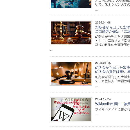
米当局は8日、人や動物
いで、米ミシガン大学
...
2025.04.08
幻冬舎から出した宏洋
全面勝訴が確定 「言
幻冬舎が発刊した大川宏
として、宗教法人「幸福
幸福の科学の全面勝訴
...
2025.01.15
幻冬舎から出した宏洋
幻冬舎の責任は重い 
幻冬舎が発刊した大川宏
て、宗教法人「幸福の
...
2024.12.24
Wikipediaの闇 
ウィキペディアに書かれ
...