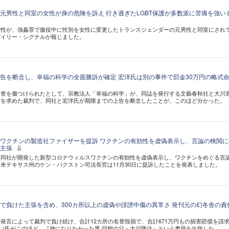
元男性と同室の女性が身の危険を訴え 行き過ぎたLGBT保護が多数派に苦痛を強い
女性が、強姦罪で服役中に性別を女性に変更したトランスジェンダーの元男性と同室にされ
デイリー・シグナルが報じました。
告を断念し、幸福の科学の全面勝訴が確定 宏洋氏は別の事件で罰金30万円の略式
名誉を傷つけられたとして、宗教法人「幸福の科学」が、同誌を発行する文藝春秋社と大川
どを求めた裁判で、同社と宏洋氏が期限までの上告を断念したことが、このほど分かった。
ワクチンの製造社ファイザーを提訴 ワクチンの有効性を虚偽表示し、言論の検閲に
が主張
は同社が開発した新型コロナウィルスワクチンの有効性を虚偽表示し、ワクチンをめぐる言
米テキサス州のケン・パクストン司法長官は11月30日に提訴したことを発表しました。
で負けた主張を含め、300カ所以上の虚偽や誹謗中傷の異常さ 発刊元の幻冬舎の責
発言によって裁判で負け続け、合計12カ所の名誉毀損で、合計671万円もの損害賠償を請
し)氏がこのほど、『神になりたかった男 回想の父・大川隆法』という書籍を出版した。