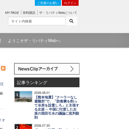
ご支援のお願い
ログイン
MY PAGE
有料購読
ザ・リバティWebについて
問
ようこそザ・リバティWebへ
記事ランキング
弾圧
2026.08.01
裁
1
【熊本地震】"クーラーなし
避難所"で、「防衛費を削っ
て冷房を設置しろ」と主張す
る左派 ─ 中国に忖度した左
派の我田引水の議論に批判殺
到
イオ
2026.07.30
2