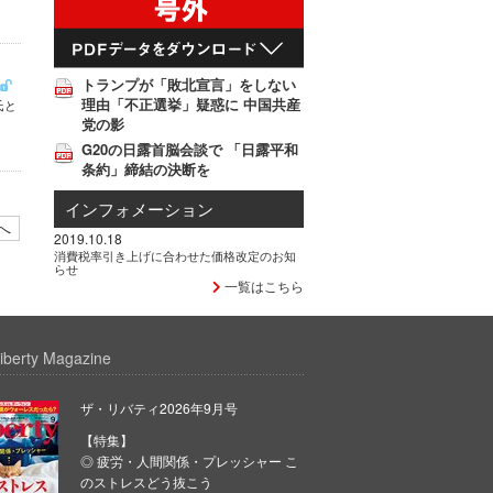
トランプが「敗北宣言」をしない
理由「不正選挙」疑惑に 中国共産
氏と
党の影
G20の日露首脳会談で 「日露平和
条約」締結の決断を
インフォメーション
へ
2019.10.18
消費税率引き上げに合わせた価格改定のお知
らせ
一覧はこちら
iberty Magazine
ザ・リバティ2026年9月号
【特集】
◎ 疲労・人間関係・プレッシャー こ
のストレスどう抜こう