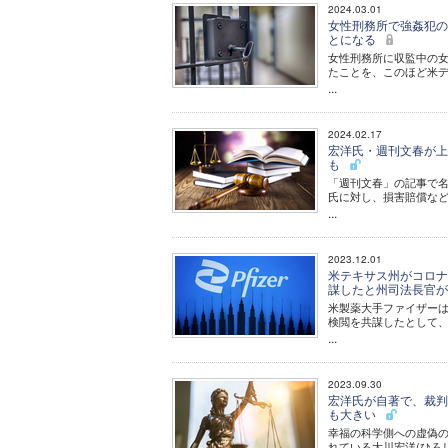
2024.03.01
女性刑務所で強姦犯の
とになる
女性刑務所に収監中の
たことを、このほど米
...
2024.02.17
宏洋氏・週刊文春が上
も
「週刊文春」の記事で
氏に対し、損害賠償な
...
2023.12.01
米テキサス州がコロナ
謀したと州司法長官
米製薬大手ファイザー
検閲を共謀したとして、
...
2023.09.30
宏洋氏が自著で、裁判
も大きい
幸福の科学側への虚偽の
れている大川宏洋(ひろ