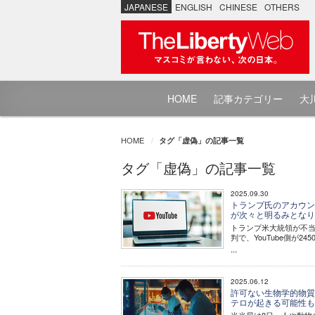
JAPANESE
ENGLISH
CHINESE
OTHERS
HOME
記事カテゴリー
大川
HOME
タグ「虚偽」の記事一覧
タグ「虚偽」の記事一覧
2025.09.30
トランプ氏のアカウント
が次々と明るみとなり
トランプ米大統領が不当
判で、YouTube側が2
...
2025.06.12
許可ない生物学的物質
テロが起きる可能性