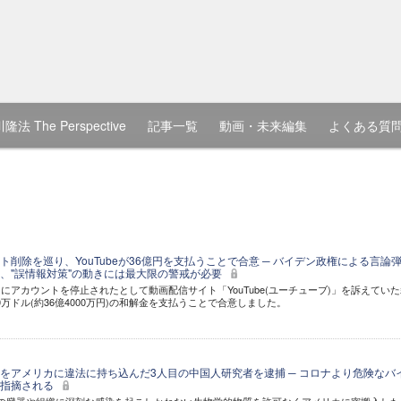
隆法 The Perspective
記事一覧
動画・未来編集
よくある質
削除を巡り、YouTubeが36億円を支払うことで合意 ─ バイデン政権による言論
、"誤情報対策"の動きには最大限の警戒が必要
にアカウントを停止されたとして動画配信サイト「YouTube(ユーチューブ)」を訴えていた
450万ドル(約36億4000万円)の和解金を支払うことで合意しました。
をアメリカに違法に持ち込んだ3人目の中国人研究者を逮捕 ─ コロナより危険なバ
も指摘される