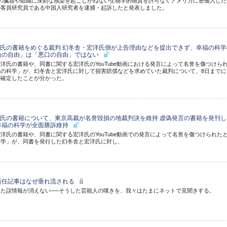
の臓器や組織に深刻な感染を起こしかねない生物学的物質を許可なくアメリカに密搬入した
の客員研究員である中国人研究者を逮捕・起訴したと発表しました。
氏の書籍をめぐる裁判 幻冬舎・宏洋氏側が上告理由などを提出できず、幸福の科学
論の自由」は「悪口の自由」ではない
洋氏の書籍や、同書に関する宏洋氏のYouTube動画における発言によって名誉を傷つけら
の科学」が、幻冬舎と宏洋氏に対して損害賠償などを求めていた裁判について、8日までに
が確定したことが分かった。
氏の書籍について、東京高裁が名誉毀損の地裁判決を維持 虚偽発言の書籍を発刊し
幸福の科学が全面勝訴維持
洋氏の書籍や、同書に関する宏洋氏のYouTube動画での発言によって名誉を傷つけられた
科学」が、同書を発行した幻冬舎と宏洋氏に対し、
──無責任記事はなぜ垂れ流される
た誤情報が消えない──そうした芸能人の嘆きを、我々はたまにネットで見聞きする。