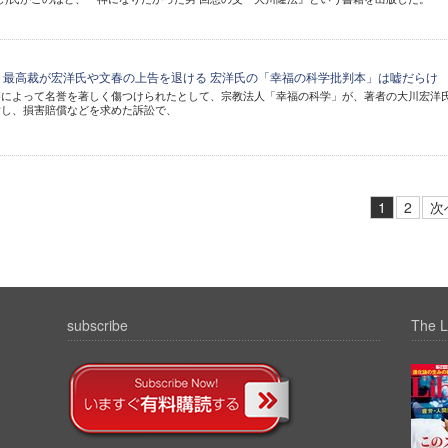
 最高裁が宏洋氏や文春の上告を退ける 宏洋氏の「幸福の科学批判本」は嘘だらけ
籍によって名誉を著しく傷つけられたとして、宗教法人「幸福の科学」が、著者の大川宏洋
対し、損害賠償などを求めた訴訟で、
1
2
次
subscribe
The L