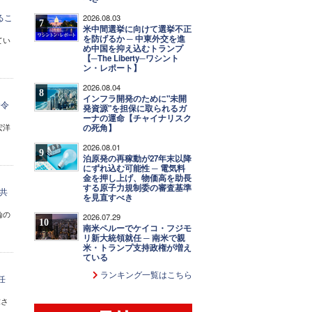
るこ
2026.08.03
7
米中間選挙に向けて選挙不正
を防げるか ─ 中東外交を進
てい
め中国を抑え込むトランプ
【─The Liberty─ワシント
ン・レポート】
2026.08.04
8
インフラ開発のために"未開
命令
発資源"を担保に取られるガ
ーナの運命【チャイナリスク
宏洋
の死角】
2026.08.01
9
泊原発の再稼動が27年末以降
にずれ込む可能性 ─ 電気料
金を押し上げ、物価高を助長
する原子力規制委の審査基準
共
を見直すべき
論の
2026.07.29
10
南米ペルーでケイコ・フジモ
リ新大統領就任 ─ 南米で親
米・トランプ支持政権が増え
ている
ランキング一覧はこちら
任
求さ