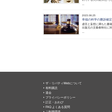
...
2023.08.25
幸福の科学の勝訴確定
虚言と妄想に満ちた書
出版元の文藝春秋社に
...
ザ・リバティWebについて
有料購読
退会
プライバシーポリシー
訂正・おわび
FAQ よくある質問
ご利用環境