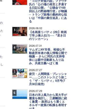
疑
「コロナ対策の顔」ファウチ
氏の「公の場の発言と矛盾す
る日記公開」「公聴会で100
回以上の黙秘権行使」が物議
─ トランプ政権の最終的な狙
いは「中国の責任追及」にあ
る
の
2026.08.02
3
れた
【名画座リバティ (29)】映画
、
で学ぶ偉人伝(1)──『若き日
のリンカーン』
2026.07.31
4
マムダニNY市長、裕福な不
動産所有者の個人情報公開で
物議 ─ さらに同氏の支持母
た
体には親中活動家も入り込
み、共産主義へばく進
とし
2026.07.27
5
疲労・人間関係・プレッシャ
ー……このストレスどう抜こ
う「ザ・リバティ」9月号(7
月30日発売)
2026.07.29
6
日本の洋上風力から英大手が
撤退を検討し、三菱離脱に続
く激震 ─ 政府はもう潔くエ
ネルギー政策の転換を表明す
べき