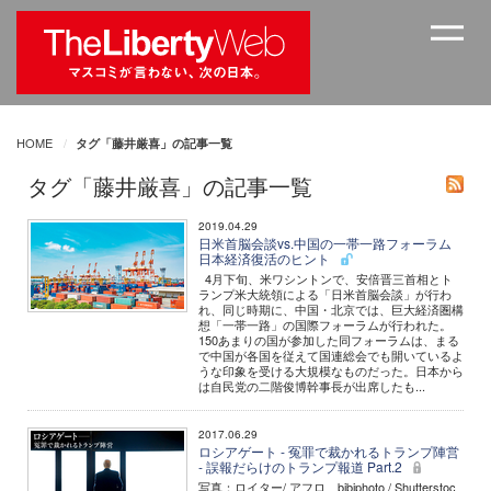
HOME
タグ「藤井厳喜」の記事一覧
タグ「藤井厳喜」の記事一覧
2019.04.29
日米首脳会談vs.中国の一帯一路フォーラム
日本経済復活のヒント
4月下旬、米ワシントンで、安倍晋三首相とト
ランプ米大統領による「日米首脳会談」が行わ
れ、同じ時期に、中国・北京では、巨大経済圏構
想「一帯一路」の国際フォーラムが行われた。
150あまりの国が参加した同フォーラムは、まる
で中国が各国を従えて国連総会でも開いているよ
うな印象を受ける大規模なものだった。日本から
は自民党の二階俊博幹事長が出席したも...
2017.06.29
ロシアゲート - 冤罪で裁かれるトランプ陣営
- 誤報だらけのトランプ報道 Part.2
写真：ロイター/ アフロ、bibiphoto / Shutterstoc