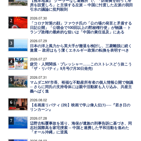
【熊本地震】"クーラーなし避難所"で、「防衛費を削って冷
房を設置しろ」と主張する左派 ─ 中国に忖度した左派の我田
引水の議論に批判殺到
2026.07.30
2
「コロナ対策の顔」ファウチ氏の「公の場の発言と矛盾する
日記公開」「公聴会で100回以上の黙秘権行使」が物議 ─ ト
ランプ政権の最終的な狙いは「中国の責任追及」にある
2026.07.29
3
日本の洋上風力から英大手が撤退を検討し、三菱離脱に続く
激震 ─ 政府はもう潔くエネルギー政策の転換を表明すべき
2026.07.27
4
疲労・人間関係・プレッシャー……このストレスどう抜こう
「ザ・リバティ」9月号(7月30日発売)
2026.07.31
5
マムダニNY市長、裕福な不動産所有者の個人情報公開で物議
─ さらに同氏の支持母体には親中活動家も入り込み、共産主
義へばく進
2026.08.02
6
【名画座リバティ (29)】映画で学ぶ偉人伝(1)──『若き日の
リンカーン』
2026.07.28
7
辺野古転覆事故を巡り、海保が遺族の刑事告訴に基づき、同
志社国際高を家宅捜索 ─ 中国と連携した平和活動を進めた
「オール沖縄」に逆風
2026.08.03