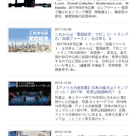
k.com、Everett Collection / Shutterstock.com、W
ikipedia 2017年8月号記事 ロシアゲート― 冤罪
で裁かれるトランプ陣営 情報漏えい、補佐官の
辞任、秘密回線の設置&hell...
2017.02.28
これからは「愛国経営」で行こう! - トランプ
の「自国ファースト」を日本も
2017年4月号記事 トランプの「自国ファース
ト」を日本も これからは「愛国経営」で行こう!
トランプ米大統領の「米国第一」宣言は、超大
国が自己中心的に自国の利益を求め、世界が混乱
するのではと恐れられている。日本はどうすれば
いいか考えた。 (編集部 大塚紘子、河本晴恵、片
岡眞有子) &n...
2016.10.30
【アメリカ大統領選】日本の味方はトランプ
だった！ 2017年、世界は戦国時代？
写真は、米ミズーリ州で10月9日に行われた第2
回テレビ討論会。写真:ロイター/アフロ 2016年
12月号記事 アメリカ大統領選 日本の味方はト
ランプだった! 2017年、世界は戦国時代? 次期
アメリカ大統領がついに決まる。日米の主要メデ
ィアは、ことごとく民主党のヒラ...
2016.10.30