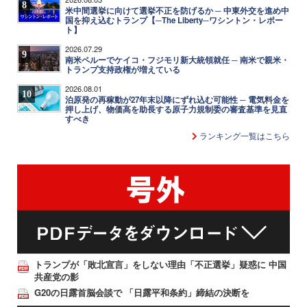
8
米中間選挙に向けて選挙不正を防げるか ─ 中東外交を進め中
国を抑え込むトランプ【─The Liberty─ワシントン・レポー
ト】
2026.07.29
9
南米ペルーでケイコ・フジモリ新大統領就任 ─ 南米で親米・
トランプ支持政権が増えている
2026.08.01
10
泊原発の再稼動が27年末以降にずれ込む可能性 ─ 電気料金を
押し上げ、物価高を助長する原子力規制委の審査基準を見直
すべき
ランキング一覧はこちら
トランプが「敗北宣言」をしない理由「不正選挙」疑惑に 中国
共産党の影
G20の日露首脳会談で 「日露平和条約」締結の決断を