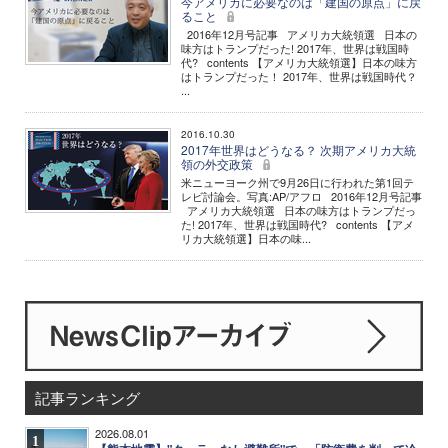
今アメリカに必要なのは「建国の原点」に戻
ること
2016年12月号記事 アメリカ大統領選 日本の
味方はトランプだった! 2017年、世界は戦国時
代? contents 【アメリカ大統領選】日本の味方
はトランプだった！ 2017年、世界は戦国時代？
...
2016.10.30
2017年世界はどうなる？ 次期アメリカ大統
領の外交政策
米ニューヨーク州で9月26日に行われた第1回テ
レビ討論会。写真:AP/アフロ 2016年12月号記事
アメリカ大統領選 日本の味方はトランプだっ
た! 2017年、世界は戦国時代? contents 【アメ
リカ大統領選】日本の味...
記事ランキング
2026.08.01
1