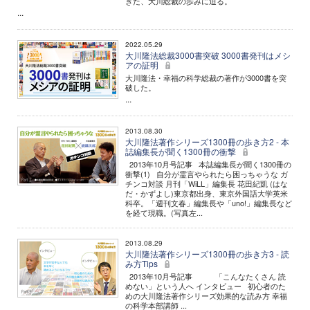
きた、大川総裁の歩みに迫る。
...
2022.05.29
大川隆法総裁3000書突破 3000書発刊はメシ
アの証明
大川隆法・幸福の科学総裁の著作が3000書を突
破した。
...
2013.08.30
大川隆法著作シリーズ1300冊の歩き方2 - 本
誌編集長が聞く1300冊の衝撃
2013年10月号記事 本誌編集長が聞く1300冊の
衝撃(1) 自分が霊言やられたら困っちゃうな ガ
チンコ対談 月刊「WiLL」編集長 花田紀凱 (はな
だ・かずよし)東京都出身、東京外国語大学英米
科卒。「週刊文春」編集長や「uno!」編集長など
を経て現職。(写真左...
2013.08.29
大川隆法著作シリーズ1300冊の歩き方3 - 読
み方Tips
2013年10月号記事 「こんなたくさん 読
めない」という人へ インタビュー 初心者のた
めの大川隆法著作シリーズ効果的な読み方 幸福
の科学本部講師 ...