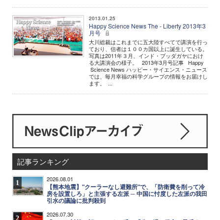
2013.01.25
Happy Science News The - Liberty 2013年3
月号
大川総裁はこれまでに五大陸すべてで講演を行っ
ており、信者は１００カ国以上に誕生している。
写真は2011年３月、インド・ブッダガヤにおけ
る大講演会の様子。 2013年3月号記事 Happy
Science News ハッピー・サイエンス・ニュース
では、毎月幸福の科学グループの情報をお届けし
ます。 ...
記事ランキング
2026.08.01
1
【熊本地震】"クーラーなし避難所"で、「防衛費を削って冷
房を設置しろ」と主張する左派 ─ 中国に忖度した左派の我田
引水の議論に批判殺到
2026.07.30
2