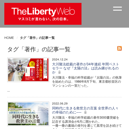
HOME
タグ「著作」の記事一覧
タグ「著作」の記事一覧
2024.12.24
大川隆法総裁の著作が34年連続 年間ベスト
セラー なぜ『太陽の法』は読み継がれるの
か
大川隆法・幸福の科学総裁が『太陽の法』の執筆
を始めたのは、1986年8月下旬、東京都杉並区の
マンションの一室だった。
...
2022.06.29
同時代に生きる救世主の言葉 全世界の人々
の幸福のために──
大川隆法・幸福の科学総裁の著作3000書突破を
記念する講演会が6月に開かれた。
一冊一冊の書籍の発刊を通じて真理を説き続けて