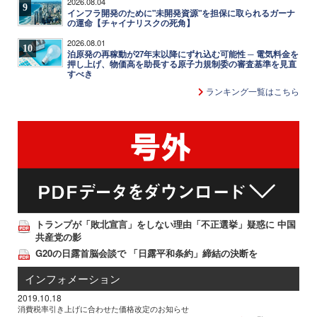
2026.08.04
9
インフラ開発のために"未開発資源"を担保に取られるガーナ
の運命【チャイナリスクの死角】
2026.08.01
10
泊原発の再稼動が27年末以降にずれ込む可能性 ─ 電気料金を
押し上げ、物価高を助長する原子力規制委の審査基準を見直
すべき
ランキング一覧はこちら
トランプが「敗北宣言」をしない理由「不正選挙」疑惑に 中国
共産党の影
G20の日露首脳会談で 「日露平和条約」締結の決断を
インフォメーション
2019.10.18
消費税率引き上げに合わせた価格改定のお知らせ