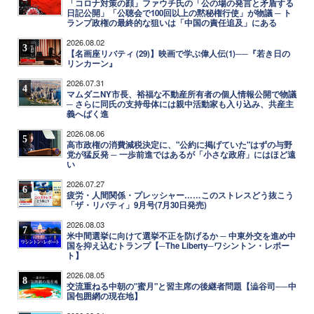
「コロナ対策の顔」ファウチ氏の「公の場の発言と矛盾する
日記公開」「公聴会で100回以上の黙秘権行使」が物議 ─ ト
ランプ政権の最終的な狙いは「中国の責任追及」にある
2026.08.02
3
【名画座リバティ (29)】映画で学ぶ偉人伝(1)──『若き日の
リンカーン』
2026.07.31
4
マムダニNY市長、裕福な不動産所有者の個人情報公開で物議
─ さらに同氏の支持母体には親中活動家も入り込み、共産主
義へばく進
2026.08.06
5
高市政権の消費減税決定に、"公約に掲げていた"はずの与野
党が猛反発 ─ 一歩前進ではあるが「小さな政府」にはほど遠
い
2026.07.27
6
疲労・人間関係・プレッシャー……このストレスどう抜こう
「ザ・リバティ」9月号(7月30日発売)
2026.08.03
7
米中間選挙に向けて選挙不正を防げるか ─ 中東外交を進め中
国を抑え込むトランプ【─The Liberty─ワシントン・レポー
ト】
2026.08.05
8
交流重ねる中朝の"蜜月"と習主席の後継者問題【澁谷司──中
国包囲網の現在地】