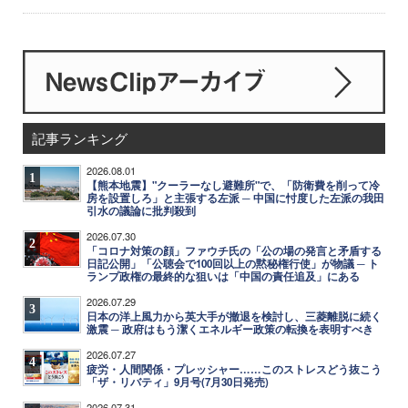
記事ランキング
2026.08.01
1
【熊本地震】"クーラーなし避難所"で、「防衛費を削って冷
房を設置しろ」と主張する左派 ─ 中国に忖度した左派の我田
引水の議論に批判殺到
2026.07.30
2
「コロナ対策の顔」ファウチ氏の「公の場の発言と矛盾する
日記公開」「公聴会で100回以上の黙秘権行使」が物議 ─ ト
ランプ政権の最終的な狙いは「中国の責任追及」にある
2026.07.29
3
日本の洋上風力から英大手が撤退を検討し、三菱離脱に続く
激震 ─ 政府はもう潔くエネルギー政策の転換を表明すべき
2026.07.27
4
疲労・人間関係・プレッシャー……このストレスどう抜こう
「ザ・リバティ」9月号(7月30日発売)
2026.07.31