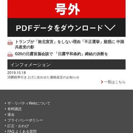
トランプが「敗北宣言」をしない理由「不正選挙」疑惑に 中国
共産党の影
G20の日露首脳会談で 「日露平和条約」締結の決断を
インフォメーション
2019.10.18
消費税率引き上げに合わせた価格改定のお知らせ
一覧はこちら
ザ・リバティWebについて
有料購読
退会
プライバシーポリシー
訂正・おわび
FAQ よくある質問