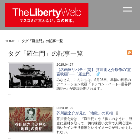
HOME
タグ「羅生門」の記事一覧
タグ「羅生門」の記事一覧
2025.04.27
【名画座リバティ(3)】 芥川龍之介原作の"霊
言映画"──「羅生門」
みなさん、こんにちは。5月23日、幸福の科学の
アニメーション映画『ドラゴン・ハート─霊界探
訪記─』が劇場公開されます。
...
2023.01.29
芥川龍之介が見た「地獄」の真相
芥川龍之介は、『羅生門』や『鼻』のように、歴
史に題材を取って、切れ味鋭い文章で人間心理を
描いたインテリ作家というイメージが強いかもし
れない。
...