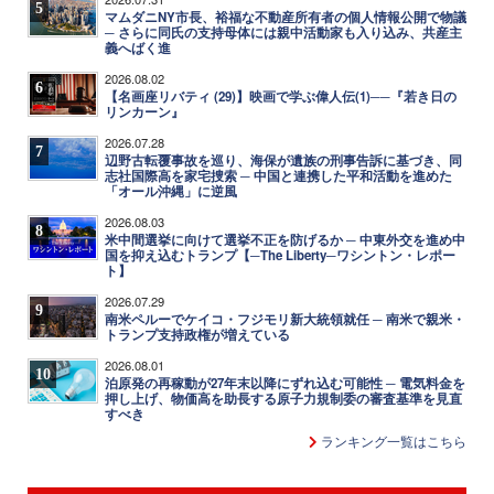
5
マムダニNY市長、裕福な不動産所有者の個人情報公開で物議
─ さらに同氏の支持母体には親中活動家も入り込み、共産主
義へばく進
2026.08.02
6
【名画座リバティ (29)】映画で学ぶ偉人伝(1)──『若き日の
リンカーン』
2026.07.28
7
辺野古転覆事故を巡り、海保が遺族の刑事告訴に基づき、同
志社国際高を家宅捜索 ─ 中国と連携した平和活動を進めた
「オール沖縄」に逆風
2026.08.03
8
米中間選挙に向けて選挙不正を防げるか ─ 中東外交を進め中
国を抑え込むトランプ【─The Liberty─ワシントン・レポー
ト】
2026.07.29
9
南米ペルーでケイコ・フジモリ新大統領就任 ─ 南米で親米・
トランプ支持政権が増えている
2026.08.01
10
泊原発の再稼動が27年末以降にずれ込む可能性 ─ 電気料金を
押し上げ、物価高を助長する原子力規制委の審査基準を見直
すべき
ランキング一覧はこちら