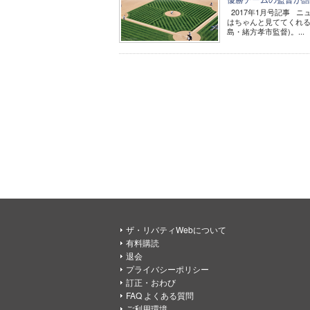
2017年1月号記事 
はちゃんと見ててくれる
島・緒方孝市監督)。...
ザ・リバティWebについて
有料購読
退会
プライバシーポリシー
訂正・おわび
FAQ よくある質問
ご利用環境