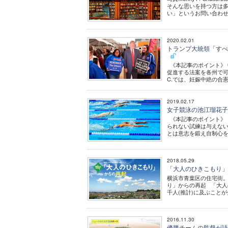
そんな思いを持つ方は
い」というお問い合わせが
2020.02.01
トランプ大統領「すべ
《本記事のポイント》 
促進する法案を各州で可
C.では、妊娠中絶の合憲と実
2019.02.17
女子競泳の池江瑠花子
《本記事のポイント》 
られない試練は与えない
とは意志を鍛え自制心を
2018.05.29
「大人のひきこもり」
横浜市青葉区の住宅街。
り」からの再起 「大人
千人(推計)に及ぶことが分
2016.11.30
優勝チームの監督が語る