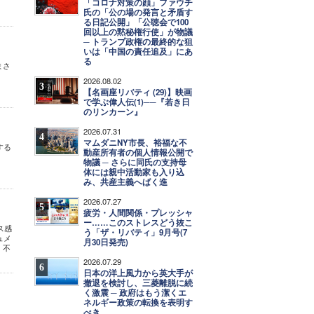
「コロナ対策の顔」ファウチ
氏の「公の場の発言と矛盾す
る日記公開」「公聴会で100
回以上の黙秘権行使」が物議
─ トランプ政権の最終的な狙
いは「中国の責任追及」にあ
る
まさ
2026.08.02
3
【名画座リバティ (29)】映画
で学ぶ偉人伝(1)──『若き日
のリンカーン』
2026.07.31
4
マムダニNY市長、裕福な不
する
動産所有者の個人情報公開で
物議 ─ さらに同氏の支持母
体には親中活動家も入り込
み、共産主義へばく進
2026.07.27
5
疲労・人間関係・プレッシャ
ー……このストレスどう抜こ
ス感
う「ザ・リバティ」9月号(7
ュメ
月30日発売)
、不
2026.07.29
6
日本の洋上風力から英大手が
撤退を検討し、三菱離脱に続
く激震 ─ 政府はもう潔くエ
ネルギー政策の転換を表明す
べき
」