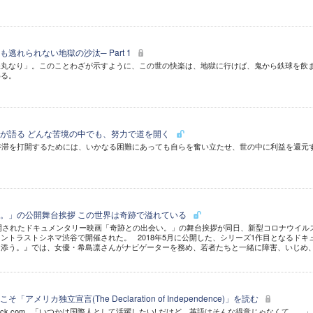
も逃れられない地獄の沙汰─ Part 1
鉄丸なり」。このことわざが示すように、この世の快楽は、地獄に行けば、鬼から鉄球を飲
わる。
が語る どんな苦境の中でも、努力で道を開く
停滞を打開するためには、いかなる困難にあっても自らを奮い立たせ、世の中に利益を還元
。」の公開舞台挨拶 この世界は奇跡で溢れている
開されたドキュメンタリー映画「奇跡との出会い。」の舞台挨拶が同日、新型コロナウイル
ントラストシネマ渋谷で開催された。 2018年5月に公開した、シリーズ1作目となるドキ
り添う。』では、女優・希島凛さんがナビゲーターを務め、若者たちと一緒に障害、いじめ
メリカ独立宣言(The Declaration of Independence)」を読む
utterstock.com 「いつかは国際人として活躍したい! だけど、英語はそんな得意じゃなくて……