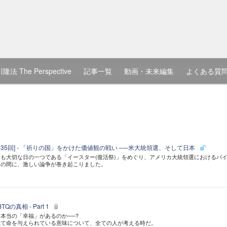
隆法 The Perspective
記事一覧
動画・未来編集
よくある質
135回] - 「祈りの国」をかけた価値観の戦い ──米大統領選、そして日本
も大切な日の一つである「イースター(復活祭)」をめぐり、アメリカ大統領選におけるバ
との間に、激しい論争が巻き起こりました。
の真相 - Part 1
本当の「幸福」があるのか──?
れて命を与えられている意味について、全ての人が考える時だ。