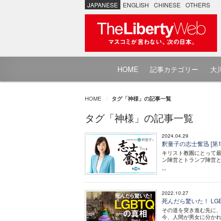
JAPANESE
ENGLISH
CHINESE
OTHERS
HOME
記事カテゴリー
大川
HOME
タグ「神様」の記事一覧
タグ「神様」の記事一覧
2024.04.29
釈量子の志士奮迅 [第
キリスト教圏にとって最
ン陣営とトランプ陣営
...
2022.10.27
死んだら驚いた！ LGBTQ
その道を突き進む先に、
今、人間が男女に分か