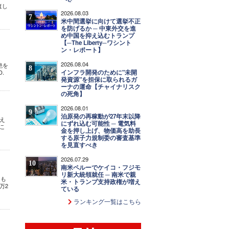
ほし
2026.08.03
7
米中間選挙に向けて選挙不正
を防げるか ─ 中東外交を進
め中国を抑え込むトランプ
【─The Liberty─ワシント
ン・レポート】
2026.08.04
絶を
8
インフラ開発のために"未開
.
発資源"を担保に取られるガ
ーナの運命【チャイナリスク
の死角】
2026.08.01
9
泊原発の再稼動が27年末以降
え
にずれ込む可能性 ─ 電気料
こ
金を押し上げ、物価高を助長
する原子力規制委の審査基準
を見直すべき
2026.07.29
10
南米ペルーでケイコ・フジモ
リ新大統領就任 ─ 南米で親
こも
米・トランプ支持政権が増え
万2
ている
ランキング一覧はこちら