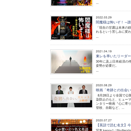
...
2022.03.29
閻魔様は怖いぞ！ ─誰
「現在の甘露は未来の
れるという苦しみに変
...
2021.04.19
東レを率いたリーダー
30年に及ぶ日本経済の
姿勢が必要だ。
...
2020.08.29
映画「奇跡との出会い
8月28日より全国で公
染防止のもと、ヒューマ
ンタリー映画『心に寄
登校、自殺など、...
2020.07.27
【英語で読む名文】今こそ「ア
写真:kenny1 / Sh