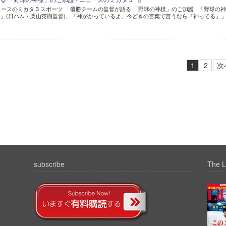
ニュースのミカタ 3 スポーツ 優勝チームの監督が語る 「野球の神様」のご加護 「野球の
」(日ハム・栗山英樹監督)、「神がかっているよ。今どきの言葉で言うなら『神ってる』」
1
2
次
subscribe
The L