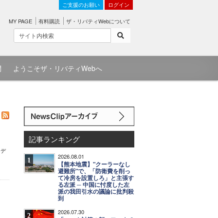
ご支援のお願い
ログイン
MY PAGE
有料購読
ザ・リバティWebについて
問
ようこそザ・リバティWebへ
記事ランキング
イデ
2026.08.01
1
【熊本地震】"クーラーなし
避難所"で、「防衛費を削っ
て冷房を設置しろ」と主張す
る左派 ─ 中国に忖度した左
派の我田引水の議論に批判殺
到
2026.07.30
2