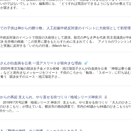
多いのではないでしょうか。編集部にも、「どうすれば英語ができるようになるのか教えて
届きます。 ...
ての子供は神からの贈り物」 人工妊娠中絶反対派のイベントに大統領として初登壇
中絶反対派のイベントで現役の大統領として講演。胎児の声なき声を代表 民主党議員が中
決 生存権の根拠:「この世界に愛をもたらすために生まれてくる」 アメリカのワシントンD
施に反対する「いのちの行進」(March for L...
さんが白血病を公表 一流アスリートが前向きな理由
2020年東京五輪の競泳女子金メダル候補・池江瑠花子さんが白血病を公表 「神様は乗り越
」などと前向きなメッセージをツイート 子供のころから「勉強」「スポーツ」に打ち込む
養う 競泳女子のエース・池江瑠花子さ...
からの再起 支えられ、やり直せる街づくり / 地域シリーズ神奈川
 2018年7月号記事 地域シリーズ 神奈川 支えられ、やり直せる街づくり 「大人のひき
のひきこもり」が増えている。横浜市の独自調査で、市内の40歳から64歳のひきこもりが1
かった。 ...
 「野球の神様」のご加護 - ニュースのミカタ 3