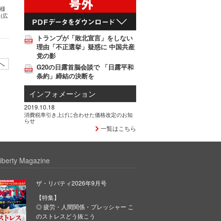
神様
(広
トランプが「敗北宣言」をしない
理由「不正選挙」疑惑に 中国共産
党の影
へ
G20の日露首脳会談で 「日露平和
条約」締結の決断を
インフォメーション
2019.10.18
消費税率引き上げに合わせた価格改定のお知
らせ
一覧はこちら
iberty Magazine
ザ・リバティ2026年9月号
【特集】
◎ 疲労・人間関係・プレッシャー こ
のストレスどう抜こう