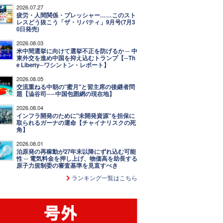
2026.07.27
疲労・人間関係・プレッシャー……このスト
レスどう抜こう「ザ・リバティ」9月号(7月3
0日発売)
2026.08.03
米中間選挙に向けて選挙不正を防げるか ─ 中
東外交を進め中国を抑え込むトランプ【─Th
e Liberty─ワシントン・レポート】
2026.08.05
交流重ねる中朝の"蜜月"と習主席の後継者問
題【澁谷司──中国包囲網の現在地】
2026.08.04
インフラ開発のために"未開発資源"を担保に
取られるガーナの運命【チャイナリスクの死
角】
2026.08.01
泊原発の再稼動が27年末以降にずれ込む可能
性 ─ 電気料金を押し上げ、物価高を助長する
原子力規制委の審査基準を見直すべき
ランキング一覧はこちら