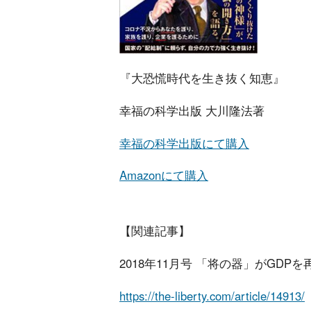
『大恐慌時代を生き抜く知恵』
幸福の科学出版 大川隆法著
幸福の科学出版にて購入
Amazonにて購入
【関連記事】
2018年11月号 「将の器」がGDPを
https://the-liberty.com/article/14913/