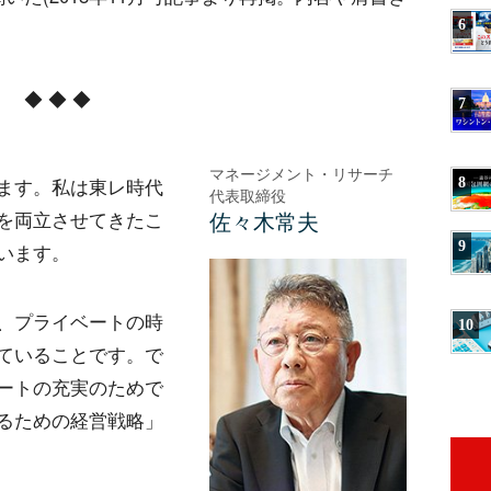
6
◆ ◆ ◆
7
マネージメント・リサーチ
ます。私は東レ時代
8
代表取締役
佐々木常夫
を両立させてきたこ
9
います。
、プライベートの時
10
ていることです。で
ートの充実のためで
るための経営戦略」