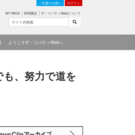
ご支援のお願い
ログイン
MY PAGE
有料購読
ザ・リバティWebについて
問
ようこそザ・リバティWebへ
でも、努力で道を