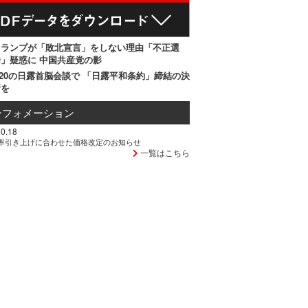
トランプが「敗北宣言」をしない理由「不正選
」疑惑に 中国共産党の影
20の日露首脳会談で 「日露平和条約」締結の決
断を
ンフォメーション
0.18
率引き上げに合わせた価格改定のお知らせ
一覧はこちら