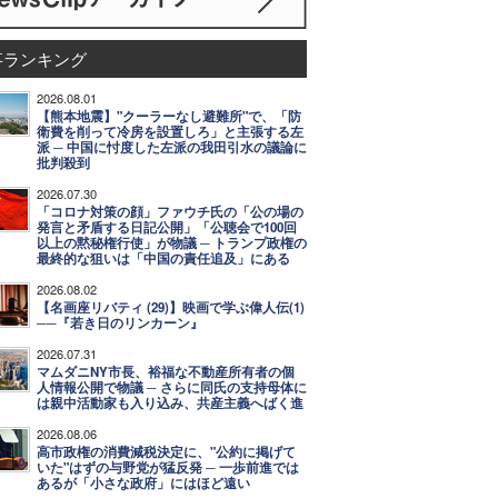
事ランキング
2026.08.01
【熊本地震】"クーラーなし避難所"で、「防
衛費を削って冷房を設置しろ」と主張する左
派 ─ 中国に忖度した左派の我田引水の議論に
批判殺到
2026.07.30
「コロナ対策の顔」ファウチ氏の「公の場の
発言と矛盾する日記公開」「公聴会で100回
以上の黙秘権行使」が物議 ─ トランプ政権の
最終的な狙いは「中国の責任追及」にある
2026.08.02
【名画座リバティ (29)】映画で学ぶ偉人伝(1)
──『若き日のリンカーン』
2026.07.31
マムダニNY市長、裕福な不動産所有者の個
人情報公開で物議 ─ さらに同氏の支持母体に
は親中活動家も入り込み、共産主義へばく進
2026.08.06
高市政権の消費減税決定に、"公約に掲げて
いた"はずの与野党が猛反発 ─ 一歩前進では
あるが「小さな政府」にはほど遠い