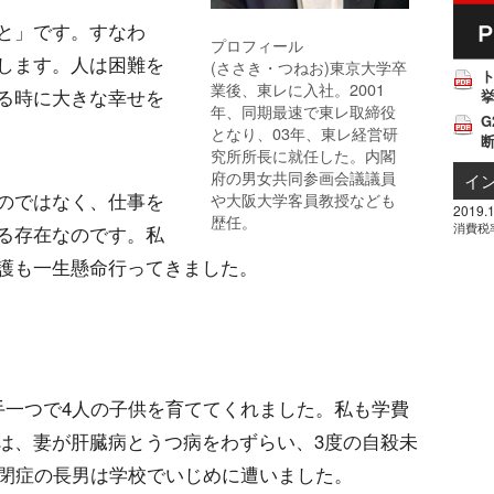
と」です。すなわ
プロフィール
します。人は困難を
(ささき・つねお)東京大学卒
業後、東レに入社。2001
る時に大きな幸せを
挙
年、同期最速で東レ取締役
G
となり、03年、東レ経営研
究所所長に就任した。内閣
府の男女共同参画会議議員
イ
のではなく、仕事を
や大阪大学客員教授なども
2019.1
歴任。
消費税
る存在なのです。私
護も一生懸命行ってきました。
手一つで4人の子供を育ててくれました。私も学費
は、妻が肝臓病とうつ病をわずらい、3度の自殺未
自閉症の長男は学校でいじめに遭いました。