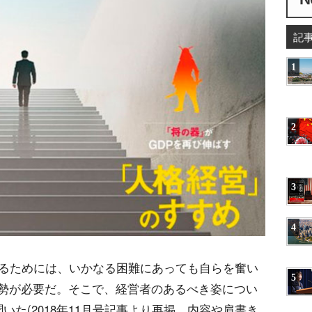
記
1
2
3
4
するためには、いかなる困難にあっても自らを奮い
5
勢が必要だ。そこで、経営者のあるべき姿につい
いた(2018年11月号記事より再掲。内容や肩書き