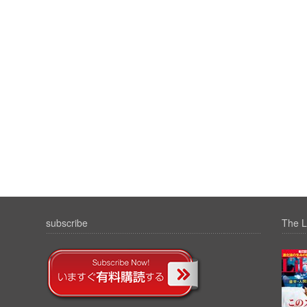
subscribe
The L