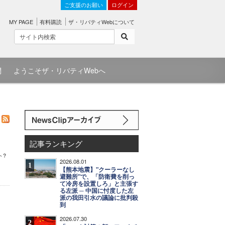
ご支援のお願い
ログイン
MY PAGE
有料購読
ザ・リバティWebについて
問
ようこそザ・リバティWebへ
記事ランキング
ト?
2026.08.01
1
【熊本地震】"クーラーなし
避難所"で、「防衛費を削っ
て冷房を設置しろ」と主張す
る左派 ─ 中国に忖度した左
派の我田引水の議論に批判殺
到
2026.07.30
2