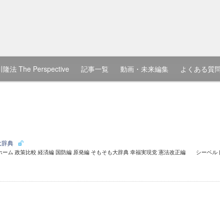
隆法 The Perspective
記事一覧
動画・未来編集
よくある質
大辞典
ーム 政策比較 経済編 国防編 原発編 そもそも大辞典 幸福実現党 憲法改正編 シーベル