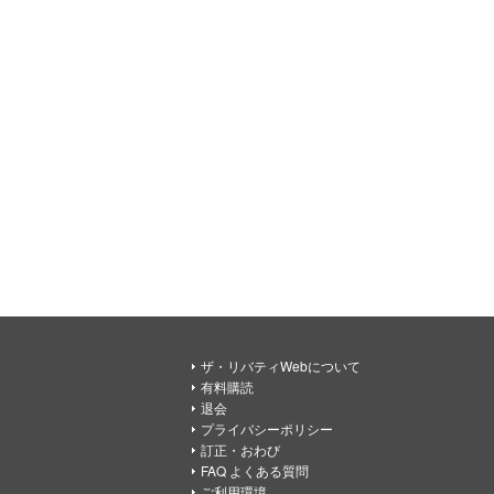
ザ・リバティWebについて
有料購読
退会
プライバシーポリシー
訂正・おわび
FAQ よくある質問
ご利用環境