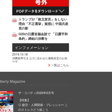
トランプが「敗北宣言」をしない
理由「不正選挙」疑惑に 中国共産
党の影
G20の日露首脳会談で 「日露平和
条約」締結の決断を
インフォメーション
2019.10.18
消費税率引き上げに合わせた価格改定のお知
らせ
一覧はこちら
iberty Magazine
ザ・リバティ2026年9月号
【特集】
◎ 疲労・人間関係・プレッシャー こ
のストレスどう抜こう