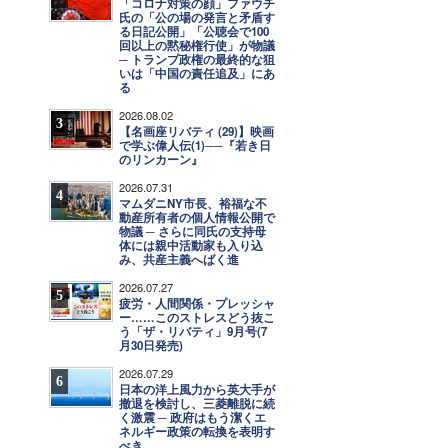
「コロナ対策の顔」ファウチ
氏の「公の場の発言と矛盾す
る日記公開」「公聴会で100
回以上の黙秘権行使」が物議
─ トランプ政権の最終的な狙
いは「中国の責任追及」にあ
る
2026.08.02
3
【名画座リバティ (29)】映画
で学ぶ偉人伝(1)──『若き日
のリンカーン』
2026.07.31
4
マムダニNY市長、裕福な不
動産所有者の個人情報公開で
物議 ─ さらに同氏の支持母
体には親中活動家も入り込
み、共産主義へばく進
2026.07.27
5
疲労・人間関係・プレッシャ
ー……このストレスどう抜こ
う「ザ・リバティ」9月号(7
月30日発売)
2026.07.29
6
日本の洋上風力から英大手が
撤退を検討し、三菱離脱に続
く激震 ─ 政府はもう潔くエ
ネルギー政策の転換を表明す
べき