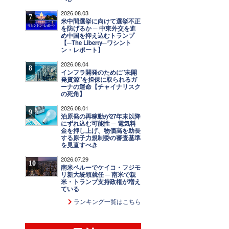
2026.08.03
7
米中間選挙に向けて選挙不正
を防げるか ─ 中東外交を進
め中国を抑え込むトランプ
【─The Liberty─ワシント
ン・レポート】
2026.08.04
8
インフラ開発のために"未開
発資源"を担保に取られるガ
ーナの運命【チャイナリスク
の死角】
2026.08.01
9
泊原発の再稼動が27年末以降
にずれ込む可能性 ─ 電気料
金を押し上げ、物価高を助長
する原子力規制委の審査基準
を見直すべき
2026.07.29
10
南米ペルーでケイコ・フジモ
リ新大統領就任 ─ 南米で親
米・トランプ支持政権が増え
ている
ランキング一覧はこちら