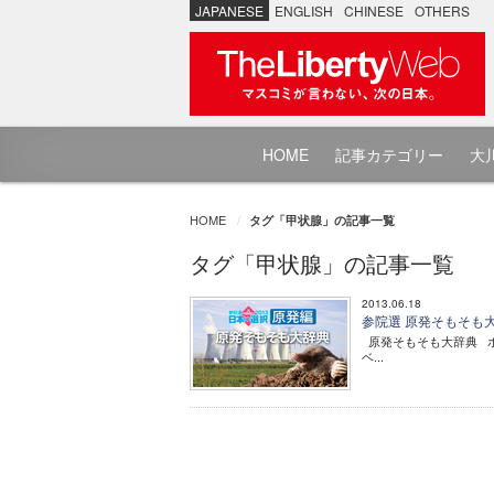
JAPANESE
ENGLISH
CHINESE
OTHERS
HOME
記事カテゴリー
大川
HOME
タグ「甲状腺」の記事一覧
タグ「甲状腺」の記事一覧
2013.06.18
参院選 原発そもそも
原発そもそも大辞典 ホ
ベ...