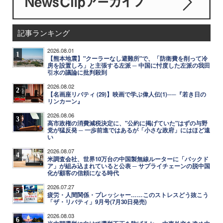
記事ランキング
2026.08.01
1
【熊本地震】"クーラーなし避難所"で、「防衛費を削って冷
房を設置しろ」と主張する左派 ─ 中国に忖度した左派の我田
引水の議論に批判殺到
2026.08.02
2
【名画座リバティ (29)】映画で学ぶ偉人伝(1)──『若き日の
リンカーン』
2026.08.06
3
高市政権の消費減税決定に、"公約に掲げていた"はずの与野
党が猛反発 ─ 一歩前進ではあるが「小さな政府」にはほど遠
い
2026.08.07
4
米調査会社、世界10万台の中国製無線ルーターに「バックド
ア」が組み込まれていると公表 ─ サプライチェーンの脱中国
化が顧客の信頼になる時代
2026.07.27
5
疲労・人間関係・プレッシャー……このストレスどう抜こう
「ザ・リバティ」9月号(7月30日発売)
2026.08.03
6