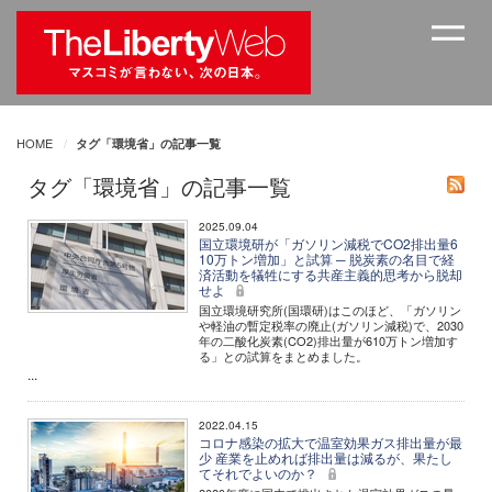
HOME
タグ「環境省」の記事一覧
タグ「環境省」の記事一覧
2025.09.04
国立環境研が「ガソリン減税でCO2排出量6
10万トン増加」と試算 ─ 脱炭素の名目で経
済活動を犠牲にする共産主義的思考から脱却
せよ
国立環境研究所(国環研)はこのほど、「ガソリン
や軽油の暫定税率の廃止(ガソリン減税)で、2030
年の二酸化炭素(CO2)排出量が610万トン増加す
る」との試算をまとめました。
...
2022.04.15
コロナ感染の拡大で温室効果ガス排出量が最
少 産業を止めれば排出量は減るが、果たし
てそれでよいのか？