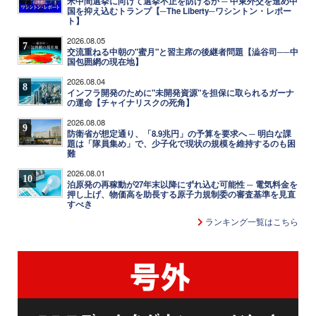
米中間選挙に向けて選挙不正を防げるか ─ 中東外交を進め中
国を抑え込むトランプ【─The Liberty─ワシントン・レポー
ト】
2026.08.05
7
交流重ねる中朝の"蜜月"と習主席の後継者問題【澁谷司──中
国包囲網の現在地】
2026.08.04
8
インフラ開発のために"未開発資源"を担保に取られるガーナ
の運命【チャイナリスクの死角】
2026.08.08
9
防衛省が想定通り、「8.9兆円」の予算を要求へ ─ 明白な課
題は「隊員集め」で、少子化で現状の規模を維持するのも困
難
2026.08.01
10
泊原発の再稼動が27年末以降にずれ込む可能性 ─ 電気料金を
押し上げ、物価高を助長する原子力規制委の審査基準を見直
すべき
ランキング一覧はこちら