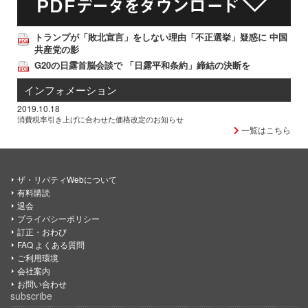
トランプが「敗北宣言」をしない理由「不正選挙」疑惑に 中国
共産党の影
G20の日露首脳会談で 「日露平和条約」締結の決断を
インフォメーション
2019.10.18
消費税率引き上げに合わせた価格改定のお知らせ
一覧はこちら
ザ・リバティWebについて
有料購読
退会
プライバシーポリシー
訂正・おわび
FAQ よくある質問
ご利用環境
会社案内
お問い合わせ
subscribe