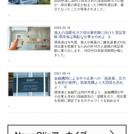
2020年度に国内で排出された温室効果ガスの量
が、排出量の算定が始まった1990年度以来、最
少となったことが発表されました。
...
2022.02.16
個人の温暖化ガス排出量把握に向けた実証実
験 環境省は無駄な仕事をやめよ
環境省は今年度、個人や家庭の二酸化炭素(CO2)
排出量を把握するための年10万人規模の実証実
験に乗り出します。16日付日本経済新聞が報じ
ました。
...
2021.08.14
金融機関による中小企業への「脱炭素」圧力
を政府が後押し 気候危機より大恐慌を恐れ
よ！
環境省と金融庁は2021年度より、金融機関が中
小企業も含めた投融資先の「温暖化ガス」排出量
を容易に測定できるモデルづくりを始めます
...