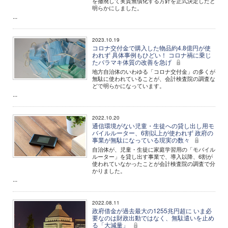
を撤廃して実質無償化する方針を正式決定したと
明らかにしました。
...
2023.10.19
コロナ交付金で購入した物品約4.8億円が使
われず 具体事例もひどい！ コロナ禍に乗じ
たバラマキ体質の改善を急げ
地方自治体のいわゆる「コロナ交付金」の多くが
無駄に使われていることが、会計検査院の調査な
どで明らかになっています。
...
2022.10.20
通信環境がない児童・生徒への貸し出し用モ
バイルルーター、6割以上が使われず 政府の
事業が無駄になっている現実の数々
自治体が、児童・生徒に家庭学習用の「モバイル
ルーター」を貸し出す事業で、導入以降、6割が
使われていなかったことが会計検査院の調査で分
かりました。
...
2022.08.11
政府借金が過去最大の1255兆円超に いま必
要なのは財政出動ではなく、無駄遣いを止め
る「大減量」