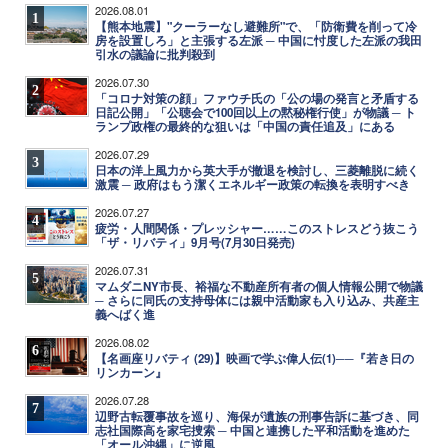
2026.08.01
1
【熊本地震】"クーラーなし避難所"で、「防衛費を削って冷
房を設置しろ」と主張する左派 ─ 中国に忖度した左派の我田
引水の議論に批判殺到
2026.07.30
2
「コロナ対策の顔」ファウチ氏の「公の場の発言と矛盾する
日記公開」「公聴会で100回以上の黙秘権行使」が物議 ─ ト
ランプ政権の最終的な狙いは「中国の責任追及」にある
2026.07.29
3
日本の洋上風力から英大手が撤退を検討し、三菱離脱に続く
激震 ─ 政府はもう潔くエネルギー政策の転換を表明すべき
2026.07.27
4
疲労・人間関係・プレッシャー……このストレスどう抜こう
「ザ・リバティ」9月号(7月30日発売)
2026.07.31
5
マムダニNY市長、裕福な不動産所有者の個人情報公開で物議
─ さらに同氏の支持母体には親中活動家も入り込み、共産主
義へばく進
2026.08.02
6
【名画座リバティ (29)】映画で学ぶ偉人伝(1)──『若き日の
リンカーン』
2026.07.28
7
辺野古転覆事故を巡り、海保が遺族の刑事告訴に基づき、同
志社国際高を家宅捜索 ─ 中国と連携した平和活動を進めた
「オール沖縄」に逆風