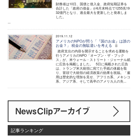
財務省は10日、国債と借入金、政府短期証券を
合計した「政府の借金」が6月末時点で1255兆19
32億円となり、過去最大を更新したと発表しま
した。
...
2019.11.12
アメリカのNPOが問う「『国のお金』は誰の
お金？」 税金の無駄遣いを考える
政府支出の内容を開示することを求める運動を
行うアメリカのNPO「オープン・ザ・ブック
ス」が、米ウォール・ストリート・ジャーナル紙
に広告を掲載しました。 5日に掲載された広告
は、トランプ米大統領に宛てた手紙の体裁を取
り、冒頭で大統領の経済政策の効果を祝福。「雇
用は歴史的な増加を見せ、アフリカ系、メキシコ
系、アジア系、そして高卒のアメリカ人の失...
記事ランキング