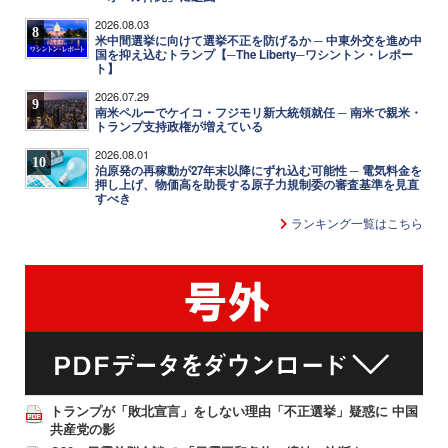
2026.08.03
8
米中間選挙に向けて選挙不正を防げるか ─ 中東外交を進め中
国を抑え込むトランプ【─The Liberty─ワシントン・レポー
ト】
2026.07.29
9
南米ペルーでケイコ・フジモリ新大統領就任 ─ 南米で親米・
トランプ支持政権が増えている
2026.08.01
10
泊原発の再稼動が27年末以降にずれ込む可能性 ─ 電気料金を
押し上げ、物価高を助長する原子力規制委の審査基準を見直
すべき
ランキング一覧はこちら
トランプが「敗北宣言」をしない理由「不正選挙」疑惑に 中国
共産党の影