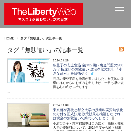
HOME
タグ「無駄遣い」の記事一覧
タグ「無駄遣い」の記事一覧
2024.01.29
釈量子の志士奮迅 [第132回] - 裏金問題の200
万倍 桁違いの無駄遣い 政治浄化の旗印 「小
さな政府」を目指そう
元旦の能登半島を地震が襲いました。被災地の皆
様には心からのお悔みを申し上げ、一日も早い復
興を心の底から祈ります。
...
2024.01.09
東京都が高校と都立大学の授業料実質無償化
の方針を正式決定 政策効果を検証しなけれ
ば税金の無駄遣いで終わってしまう
小池百合子・東京都知事はこのほど、高校と都立
大学の授業料について、2024年度から所得制限