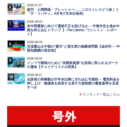
2026.07.27
6
疲労・人間関係・プレッシャー……このストレスどう抜こう
「ザ・リバティ」9月号(7月30日発売)
2026.08.03
7
米中間選挙に向けて選挙不正を防げるか ─ 中東外交を進め中
国を抑え込むトランプ【─The Liberty─ワシントン・レポー
ト】
2026.08.05
8
交流重ねる中朝の"蜜月"と習主席の後継者問題【澁谷司──中
国包囲網の現在地】
2026.08.04
9
インフラ開発のために"未開発資源"を担保に取られるガーナ
の運命【チャイナリスクの死角】
2026.08.01
10
泊原発の再稼動が27年末以降にずれ込む可能性 ─ 電気料金を
押し上げ、物価高を助長する原子力規制委の審査基準を見直
すべき
ランキング一覧はこちら