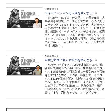
2010.09.01
ライフミッションは人間を強くする
（じつかた・はるみ）外資系ＩＴ企業で秘書、人
事教育を経験後、コーチとして独立。心の法則と
コーチングスキルをドッキングさせ、人の幸せと
人生の成功を実現させるコーチングサービスを展
開。短期間でコーチングスキルが習得でき、受講
生から好評を博している。著書に『幸せなライフ
ミッションが見つかる天使の質問』（総合法令出
版）がある。 ストロング・マインドで人生の壁
を打ち破れ！...
2010.09.01
逆境は周囲に頼らず長所を磨くとき
（かわせ・かずゆき）1955年北海道生まれ。総
合商社丸紅関連の子会社時代、株式会社イエロー
ハット創業者の鍵山秀三郎氏に一風変わった営業
をして知己を得る。その後、転職して、イエロー
ハットに3年間籍を置き、販売および販売企画の
コンサルタントとして従事し、タイヤ売上日本一
にも輝く。2000年に独立し、購買心理学、経済
心理学等をベースとした販売技術を編み出す。著
書に『また、売れちゃった！』（ダイヤモ...