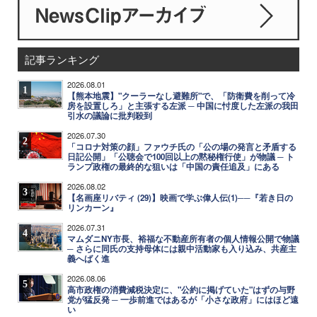
記事ランキング
2026.08.01
1
【熊本地震】"クーラーなし避難所"で、「防衛費を削って冷
房を設置しろ」と主張する左派 ─ 中国に忖度した左派の我田
引水の議論に批判殺到
2026.07.30
2
「コロナ対策の顔」ファウチ氏の「公の場の発言と矛盾する
日記公開」「公聴会で100回以上の黙秘権行使」が物議 ─ ト
ランプ政権の最終的な狙いは「中国の責任追及」にある
2026.08.02
3
【名画座リバティ (29)】映画で学ぶ偉人伝(1)──『若き日の
リンカーン』
2026.07.31
4
マムダニNY市長、裕福な不動産所有者の個人情報公開で物議
─ さらに同氏の支持母体には親中活動家も入り込み、共産主
義へばく進
2026.08.06
5
高市政権の消費減税決定に、"公約に掲げていた"はずの与野
党が猛反発 ─ 一歩前進ではあるが「小さな政府」にはほど遠
い