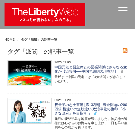
HOME
タグ「派閥」の記事一覧
タグ「派閥」の記事一覧
2025.09.03
中国元老と習主席との緊張関係にさらなる変
化か【澁谷司──中国包囲網の現在地】
最近まで中国の元老には「4大派閥」が存在して
いた(*1)。
...
2024.01.29
釈量子の志士奮迅 [第132回] - 裏金問題の200
万倍 桁違いの無駄遣い 政治浄化の旗印 「小
さな政府」を目指そう
元旦の能登半島を地震が襲いました。被災地の皆
様には心からのお悔みを申し上げ、一日も早い復
興を心の底から祈ります。
...