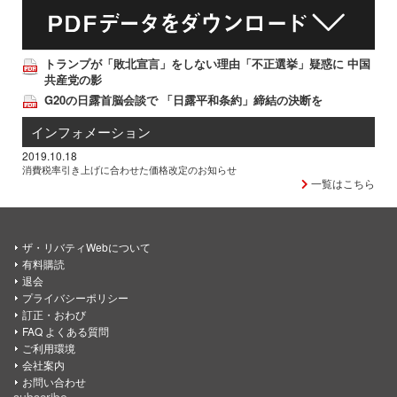
トランプが「敗北宣言」をしない理由「不正選挙」疑惑に 中国
共産党の影
G20の日露首脳会談で 「日露平和条約」締結の決断を
インフォメーション
2019.10.18
消費税率引き上げに合わせた価格改定のお知らせ
一覧はこちら
ザ・リバティWebについて
有料購読
退会
プライバシーポリシー
訂正・おわび
FAQ よくある質問
ご利用環境
会社案内
お問い合わせ
subscribe