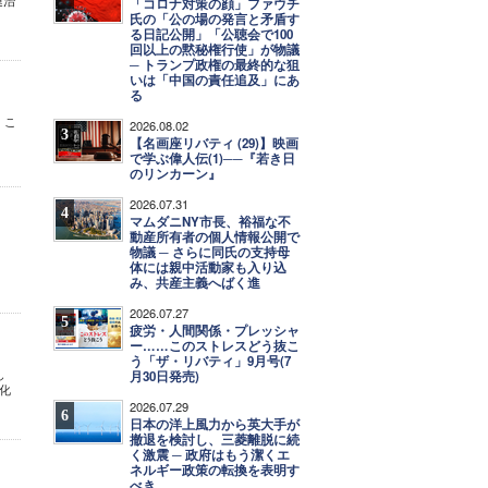
連治
「コロナ対策の顔」ファウチ
氏の「公の場の発言と矛盾す
る日記公開」「公聴会で100
回以上の黙秘権行使」が物議
─ トランプ政権の最終的な狙
いは「中国の責任追及」にあ
る
。こ
2026.08.02
3
【名画座リバティ (29)】映画
で学ぶ偉人伝(1)──『若き日
のリンカーン』
2026.07.31
4
マムダニNY市長、裕福な不
動産所有者の個人情報公開で
物議 ─ さらに同氏の支持母
体には親中活動家も入り込
み、共産主義へばく進
2026.07.27
5
疲労・人間関係・プレッシャ
ー……このストレスどう抜こ
う「ザ・リバティ」9月号(7
し
月30日発売)
化
2026.07.29
6
日本の洋上風力から英大手が
撤退を検討し、三菱離脱に続
く激震 ─ 政府はもう潔くエ
ネルギー政策の転換を表明す
べき