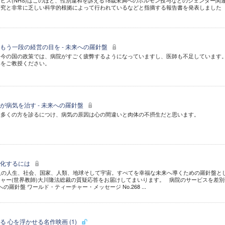
ビス(NHS)はこのほど、性別違和を訴える18歳未満へのホルモン投与などのジェンダー関
研究と非常に乏しい科学的根拠によって行われているなどと指摘する報告書を発表しました
もう一段の経営の目を - 未来への羅針盤
。今の国の政策では、病院がすごく疲弊するようになっていますし、医師も不足しています
姿をご教授ください。
が病気を治す - 未来への羅針盤
。多くの方を診るにつけ、病気の原因は心の間違いと肉体の不摂生だと思います。
別化するには
個人の人生、社会、国家、人類、地球そして宇宙。すべてを幸福な未来へ導くための羅針盤と
ャー(世界教師)大川隆法総裁の質疑応答をお届けしてまいります。 病院のサービスを差別
の羅針盤 ワールド・ティーチャー・メッセージ No.268 ...
 心を浮かせる名作映画 (1)