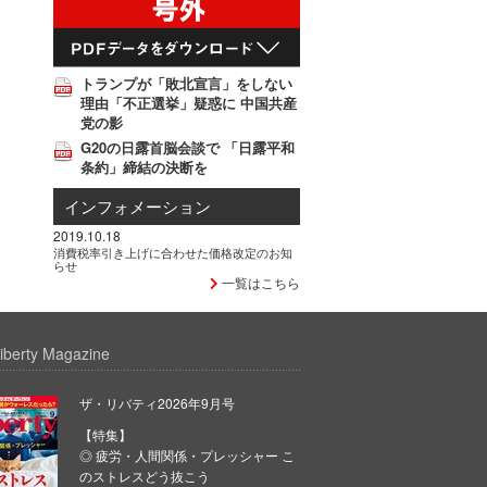
トランプが「敗北宣言」をしない
理由「不正選挙」疑惑に 中国共産
党の影
G20の日露首脳会談で 「日露平和
条約」締結の決断を
インフォメーション
2019.10.18
消費税率引き上げに合わせた価格改定のお知
らせ
一覧はこちら
iberty Magazine
ザ・リバティ2026年9月号
【特集】
◎ 疲労・人間関係・プレッシャー こ
のストレスどう抜こう