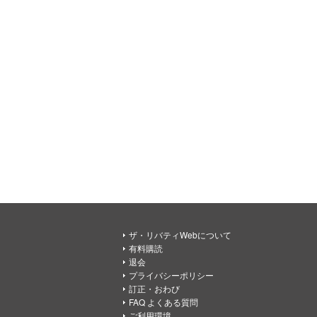
ザ・リバティWebについて
有料購読
退会
プライバシーポリシー
訂正・おわび
FAQ よくある質問
ご利用環境