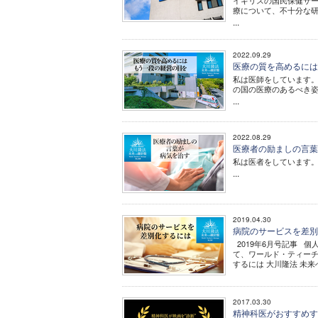
イギリスの国民保健サー
療について、不十分な
...
2022.09.29
医療の質を高めるには
私は医師をしています
の国の医療のあるべき
...
2022.08.29
医療者の励ましの言葉
私は医者をしています
...
2019.04.30
病院のサービスを差
2019年6月号記事 
て、ワールド・ティーチ
するには 大川隆法 未来へ
2017.03.30
精神科医がおすすめする