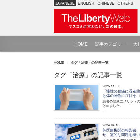
JAPANESE
ENGLISH
CHINESE
OTHERS
HOME
記事カテゴリー
大川
HOME
タグ「治療」の記事一覧
タグ「治療」の記事一覧
2025.11.07
「慢性の腰痛に湿布薬
と体の関係に注目を
患者の健康にメリットの
とめました。
...
2024.04.16
英医療機関の報告書、
せ、霊的な問題を覆