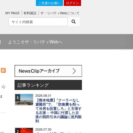
ご支援のお願い
ログイン
MY PAGE
有料購読
ザ・リバティWebについて
問
ようこそザ・リバティWebへ
記事ランキング
、心
2026.08.01
ま
1
【熊本地震】"クーラーなし
避難所"で、「防衛費を削っ
て冷房を設置しろ」と主張す
る左派 ─ 中国に忖度した左
派の我田引水の議論に批判殺
到
わ
2026.07.30
2