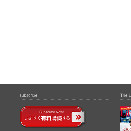
subscribe
The L