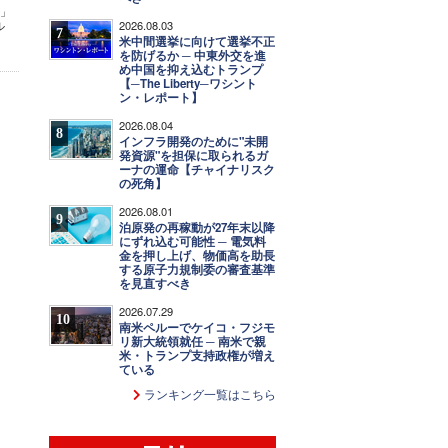
報」
2026.08.03
ル
7
米中間選挙に向けて選挙不正
を防げるか ─ 中東外交を進
め中国を抑え込むトランプ
【─The Liberty─ワシント
ン・レポート】
2026.08.04
8
インフラ開発のために"未開
発資源"を担保に取られるガ
ーナの運命【チャイナリスク
の死角】
2026.08.01
9
泊原発の再稼動が27年末以降
にずれ込む可能性 ─ 電気料
金を押し上げ、物価高を助長
する原子力規制委の審査基準
を見直すべき
2026.07.29
10
南米ペルーでケイコ・フジモ
リ新大統領就任 ─ 南米で親
米・トランプ支持政権が増え
ている
ランキング一覧はこちら