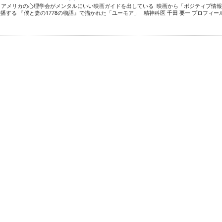
 アメリカの心理学会がメンタルにいい映画ガイドを出している 映画から「ポジティブ情
播する 『僕と妻の1778の物語』で描かれた「ユーモア」 精神科医 千田 要一 プロフィー