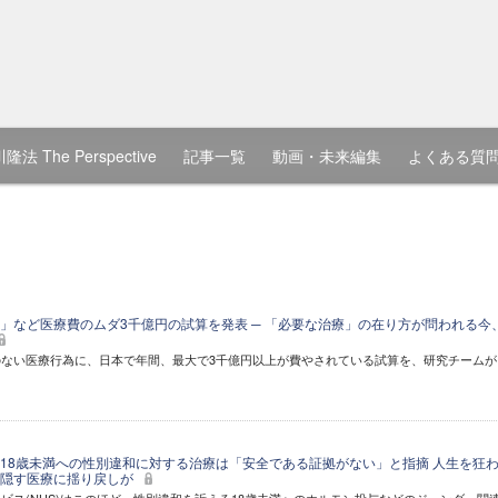
隆法 The Perspective
記事一覧
動画・未来編集
よくある質
」など医療費のムダ3千億円の試算を発表 ─ 「必要な治療」の在り方が問われる今
ない医療行為に、日本で年間、最大で3千億円以上が費やされている試算を、研究チームが
18歳未満への性別違和に対する治療は「安全である証拠がない」と指摘 人生を狂
い隠す医療に揺り戻しが