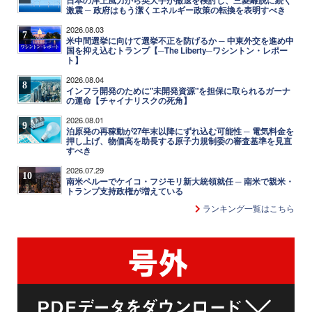
日本の洋上風力から英大手が撤退を検討し、三菱離脱に続く
激震 ─ 政府はもう潔くエネルギー政策の転換を表明すべき
2026.08.03
7
米中間選挙に向けて選挙不正を防げるか ─ 中東外交を進め中
国を抑え込むトランプ【─The Liberty─ワシントン・レポー
ト】
2026.08.04
8
インフラ開発のために"未開発資源"を担保に取られるガーナ
の運命【チャイナリスクの死角】
2026.08.01
9
泊原発の再稼動が27年末以降にずれ込む可能性 ─ 電気料金を
押し上げ、物価高を助長する原子力規制委の審査基準を見直
すべき
2026.07.29
10
南米ペルーでケイコ・フジモリ新大統領就任 ─ 南米で親米・
トランプ支持政権が増えている
ランキング一覧はこちら