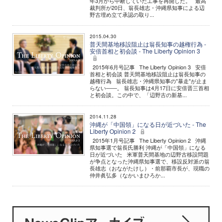
年3月から中断していた工事を再開した。 最高
裁判所が20日、翁長雄志・沖縄県知事による辺
野古埋め立て承認の取り...
2015.04.30
普天間基地移設阻止は翁長知事の越権行為 -
安倍首相と初会談 - The Liberty Opinion 3
2015年6月号記事 The Liberty Opinion 3 安倍
首相と初会談 普天間基地移設阻止は翁長知事の
越権行為 翁長雄志・沖縄県知事の"暴走"が止ま
らない――。 翁長知事は4月17日に安倍晋三首相
と初会談。この中で、「辺野古の新基...
2014.11.28
沖縄が「中国領」になる日が近づいた - The
Liberty Opinion 2
2015年1月号記事 The Liberty Opinion 2 沖縄
県知事選で翁長氏勝利 沖縄が「中国領」になる
日が近づいた 米軍普天間基地の辺野古移設問題
が争点となった沖縄県知事選で、移設反対派の翁
長雄志（おながたけし）・前那覇市長が、現職の
仲井眞弘多（なかいまひろか...