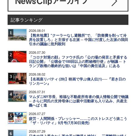
記事ランキング
2026.08.01
1
【熊本地震】"クーラーなし避難所"で、「防衛費を削って冷
房を設置しろ」と主張する左派 ─ 中国に忖度した左派の我田
引水の議論に批判殺到
2026.07.30
2
「コロナ対策の顔」ファウチ氏の「公の場の発言と矛盾する
日記公開」「公聴会で100回以上の黙秘権行使」が物議 ─ ト
ランプ政権の最終的な狙いは「中国の責任追及」にある
2026.08.02
3
【名画座リバティ (29)】映画で学ぶ偉人伝(1)──『若き日の
リンカーン』
2026.07.31
4
マムダニNY市長、裕福な不動産所有者の個人情報公開で物議
─ さらに同氏の支持母体には親中活動家も入り込み、共産主
義へばく進
2026.07.27
5
疲労・人間関係・プレッシャー……このストレスどう抜こう
「ザ・リバティ」9月号(7月30日発売)
2026.07.29
6