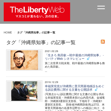
HOME
タグ「沖縄県知事」の記事一覧
タグ「沖縄県知事」の記事一覧
2021.02.26
「生きろ 島田叡 ─戦中最後の沖縄県知事」 -
リバティWeb シネマレビュー
第二次世界大戦末期、戦中最後の沖縄県知事を務
めた島田叡。
...
2016.12.29
幸福実現党が沖縄県に普天間基地移設をめぐ
る訴訟費用に関する文書を公開請求
(写真左から)訴訟費用に関する文書の公開を求め
る幸福実現党・沖縄県本部の山内晃代表、金城竜
郎・沖縄第3選挙区支部長、下地玲子・沖縄第1
選挙区支部長。 防衛省沖縄県防衛局は27日、米
軍普天間基地の名護市辺野古への移設に向け、今