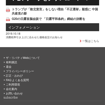
トランプが「敗北宣言」をしない理由「不正選挙」疑惑に 中国
共産党の影
G20の日露首脳会談で 「日露平和条約」締結の決断を
インフォメーション
2019.10.18
消費税率引き上げに合わせた価格改定のお知らせ
一覧はこちら
ザ・リバティWebについて
有料購読
退会
プライバシーポリシー
訂正・おわび
FAQ よくある質問
ご利用環境
会社案内
お問い合わせ
subscribe