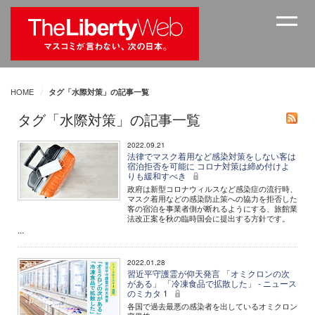
HOME
タグ「水際対策」の記事一覧
タグ「水際対策」の記事一覧
2022.09.21
法律でマスク着用など感染対策をしない客は
宿泊拒否を可能に コロナ対策は締め付けよ
りも緩和すべき
政府は新型コロナウィルスなど感染症の流行時、
マスク着用などの感染防止策への協力を拒否した
客の宿泊を事業者側が断れるようにする、旅館業
法改正案を秋の臨時国会に提出する方針です。
...
2022.01.28
習近平守護霊が仰天発言 「オミクロンの次
がある」 「冷凍食品で拡散した」 - ニュース
のミカタ 1
各国で過去最悪の感染者を出しているオミクロン