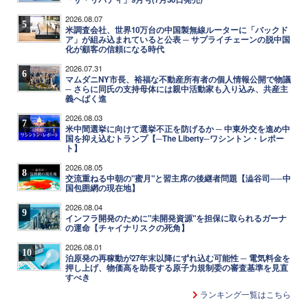
2026.08.07
5
米調査会社、世界10万台の中国製無線ルーターに「バックド
ア」が組み込まれていると公表 ─ サプライチェーンの脱中国
化が顧客の信頼になる時代
2026.07.31
6
マムダニNY市長、裕福な不動産所有者の個人情報公開で物議
─ さらに同氏の支持母体には親中活動家も入り込み、共産主
義へばく進
2026.08.03
7
米中間選挙に向けて選挙不正を防げるか ─ 中東外交を進め中
国を抑え込むトランプ【─The Liberty─ワシントン・レポー
ト】
2026.08.05
8
交流重ねる中朝の"蜜月"と習主席の後継者問題【澁谷司──中
国包囲網の現在地】
2026.08.04
9
インフラ開発のために"未開発資源"を担保に取られるガーナ
の運命【チャイナリスクの死角】
2026.08.01
10
泊原発の再稼動が27年末以降にずれ込む可能性 ─ 電気料金を
押し上げ、物価高を助長する原子力規制委の審査基準を見直
すべき
ランキング一覧はこちら