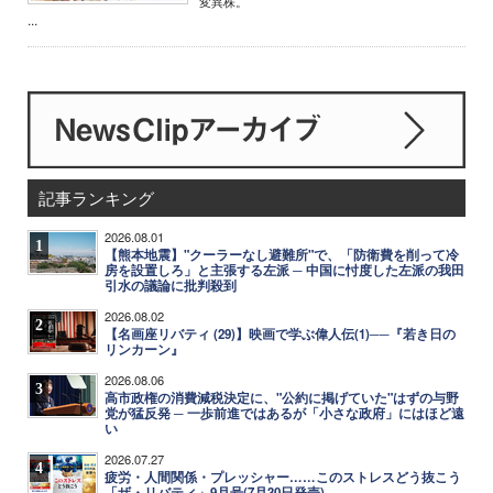
変異株。
...
記事ランキング
2026.08.01
1
【熊本地震】"クーラーなし避難所"で、「防衛費を削って冷
房を設置しろ」と主張する左派 ─ 中国に忖度した左派の我田
引水の議論に批判殺到
2026.08.02
2
【名画座リバティ (29)】映画で学ぶ偉人伝(1)──『若き日の
リンカーン』
2026.08.06
3
高市政権の消費減税決定に、"公約に掲げていた"はずの与野
党が猛反発 ─ 一歩前進ではあるが「小さな政府」にはほど遠
い
2026.07.27
4
疲労・人間関係・プレッシャー……このストレスどう抜こう
「ザ・リバティ」9月号(7月30日発売)