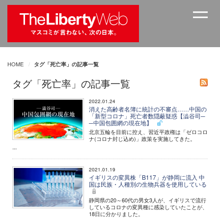
HOME
タグ「死亡率」の記事一覧
タグ「死亡率」の記事一覧
2022.01.24
消えた高齢者名簿に統計の不審点……中国の
「新型コロナ」死亡者数隠蔽疑惑【澁谷司─
─中国包囲網の現在地】
北京五輪を目前に控え、習近平政権は「ゼロコロ
ナ(コロナ封じ込め)」政策を実施してきた。
...
2021.01.19
イギリスの変異株「B117」が静岡に流入 中
国は民族・人種別の生物兵器を使用している
静岡県の20～60代の男女3人が、イギリスで流行
しているコロナの変異種に感染していたことが、
18日に分かりました。