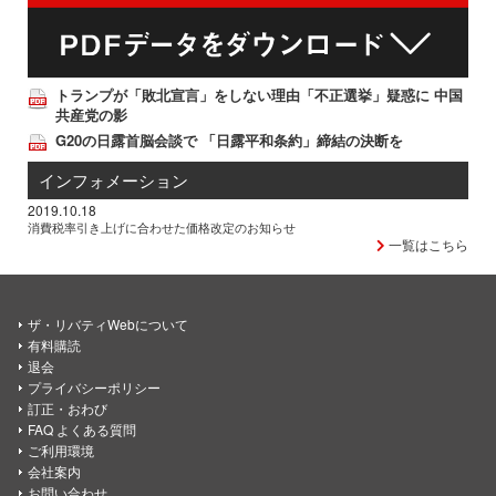
トランプが「敗北宣言」をしない理由「不正選挙」疑惑に 中国
共産党の影
G20の日露首脳会談で 「日露平和条約」締結の決断を
インフォメーション
2019.10.18
消費税率引き上げに合わせた価格改定のお知らせ
一覧はこちら
ザ・リバティWebについて
有料購読
退会
プライバシーポリシー
訂正・おわび
FAQ よくある質問
ご利用環境
会社案内
お問い合わせ