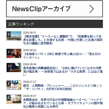
記事ランキング
2026.08.01
1
【熊本地震】"クーラーなし避難所"で、「防衛費を削って冷
房を設置しろ」と主張する左派 ─ 中国に忖度した左派の我田
引水の議論に批判殺到
2026.08.02
2
【名画座リバティ (29)】映画で学ぶ偉人伝(1)──『若き日の
リンカーン』
2026.08.06
3
高市政権の消費減税決定に、"公約に掲げていた"はずの与野
党が猛反発 ─ 一歩前進ではあるが「小さな政府」にはほど遠
い
2026.07.27
4
疲労・人間関係・プレッシャー……このストレスどう抜こう
「ザ・リバティ」9月号(7月30日発売)
2026.08.07
5
米調査会社、世界10万台の中国製無線ルーターに「バックド
ア」が組み込まれていると公表 ─ サプライチェーンの脱中国
化が顧客の信頼になる時代