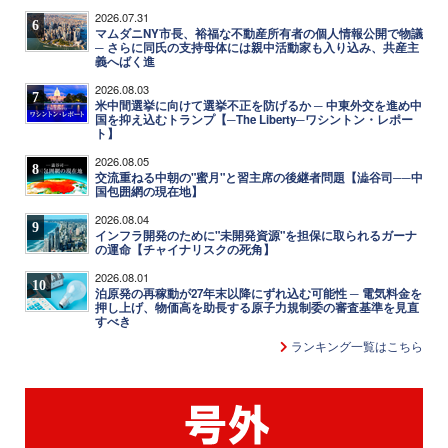
2026.07.31
6
マムダニNY市長、裕福な不動産所有者の個人情報公開で物議
─ さらに同氏の支持母体には親中活動家も入り込み、共産主
義へばく進
2026.08.03
7
米中間選挙に向けて選挙不正を防げるか ─ 中東外交を進め中
国を抑え込むトランプ【─The Liberty─ワシントン・レポー
ト】
2026.08.05
8
交流重ねる中朝の"蜜月"と習主席の後継者問題【澁谷司──中
国包囲網の現在地】
2026.08.04
9
インフラ開発のために"未開発資源"を担保に取られるガーナ
の運命【チャイナリスクの死角】
2026.08.01
10
泊原発の再稼動が27年末以降にずれ込む可能性 ─ 電気料金を
押し上げ、物価高を助長する原子力規制委の審査基準を見直
すべき
ランキング一覧はこちら