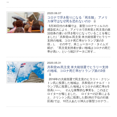
...
2020.06.07
コロナで浮き彫りになる「死生観」 アメリ
カ保守はなぜ死を恐れないのか
5月30日付の本欄では、新型コロナウィルスの
感染拡大により、アメリカで共和党と民主党の政
治信条の違いが浮き彫りになっていることを報じ
ました(「共和党vs.民主党 米大統領選でヒラリー
支持の地域、コロナ死亡率がトランプ派の3
倍」)。 その中で、米ニューヨーク・タイムズ
紙が、「民主党支持者が多い地域はコロナの死亡
率が高い」という統計データに対す...
2020.05.31
共和党vs.民主党 米大統領選でヒラリー支持
の地域、コロナ死亡率がトランプ派の3倍
2016年の大統領選で民主党のヒラリー・クリン
トン氏に投票した地域は、共和党のドナルド・ト
ランプ氏に投票した地域よりコロナの死亡率が3
倍高い──。 そんな衝撃的な事実を、このほど
ロイターが報じました。 ロイターの計算による
と、クリントン氏に投票した郡(州の下位の行政
区画)では、10万人あたり39人が新型コロナウ...