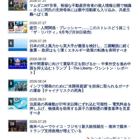
2026.07.31
4
マムダニNY市長、裕福な不動産所有者の個人情報公開で物議
─ さらに同氏の支持母体には親中活動家も入り込み、共産主
義へばく進
2026.07.27
5
疲労・人間関係・プレッシャー……このストレスどう抜こう
「ザ・リバティ」9月号(7月30日発売)
2026.07.29
6
日本の洋上風力から英大手が撤退を検討し、三菱離脱に続く
激震 ─ 政府はもう潔くエネルギー政策の転換を表明すべき
2026.08.03
7
米中間選挙に向けて選挙不正を防げるか ─ 中東外交を進め中
国を抑え込むトランプ【─The Liberty─ワシントン・レポー
ト】
2026.08.04
8
インフラ開発のために"未開発資源"を担保に取られるガーナ
の運命【チャイナリスクの死角】
2026.08.01
9
泊原発の再稼動が27年末以降にずれ込む可能性 ─ 電気料金を
押し上げ、物価高を助長する原子力規制委の審査基準を見直
すべき
2026.07.29
10
南米ペルーでケイコ・フジモリ新大統領就任 ─ 南米で親米・
トランプ支持政権が増えている
ランキング一覧はこちら