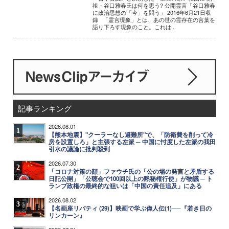
祖・谷口雅春氏は何を思う? 公開霊言「谷口雅春
に政治思想の「今」を問う」 2016年6月21日収
録 「霊言現象」とは、あの世の霊存在の言葉を
語り下ろす現象のこと。これは...
記事ランキング
2026.08.01
1
【熊本地震】"クーラーなし避難所"で、「防衛費を削って冷
房を設置しろ」と主張する左派 ─ 中国に忖度した左派の我田
引水の議論に批判殺到
2026.07.30
2
「コロナ対策の顔」ファウチ氏の「公の場の発言と矛盾する
日記公開」「公聴会で100回以上の黙秘権行使」が物議 ─ ト
ランプ政権の最終的な狙いは「中国の責任追及」にある
2026.08.02
3
【名画座リバティ (29)】映画で学ぶ偉人伝(1)──『若き日の
リンカーン』