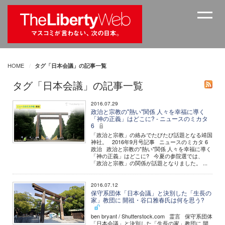
HOME
タグ「日本会議」の記事一覧
タグ「日本会議」の記事一覧
2016.07.29
政治と宗教の"熱い"関係 人々を幸福に導く
「神の正義」はどこに? - ニュースのミカタ
6
「政治と宗教」の絡みでたびたび話題となる靖国
神社。 2016年9月号記事 ニュースのミカタ 6
政治 政治と宗教の"熱い"関係 人々を幸福に導く
「神の正義」はどこに? 今夏の参院選では、
「政治と宗教」の関係が話題となりました。 ...
2016.07.12
保守系団体「日本会議」と決別した「生長の
家」教団に 開祖・谷口雅春氏は何を思う?
ben bryant / Shutterstock.com 霊言 保守系団体
「日本会議」と決別した「生長の家」教団に 開