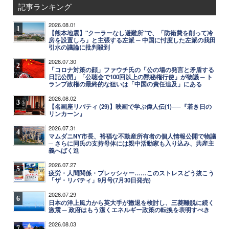
記事ランキング
2026.08.01
1
【熊本地震】"クーラーなし避難所"で、「防衛費を削って冷
房を設置しろ」と主張する左派 ─ 中国に忖度した左派の我田
引水の議論に批判殺到
2026.07.30
2
「コロナ対策の顔」ファウチ氏の「公の場の発言と矛盾する
日記公開」「公聴会で100回以上の黙秘権行使」が物議 ─ ト
ランプ政権の最終的な狙いは「中国の責任追及」にある
2026.08.02
3
【名画座リバティ (29)】映画で学ぶ偉人伝(1)──『若き日の
リンカーン』
2026.07.31
4
マムダニNY市長、裕福な不動産所有者の個人情報公開で物議
─ さらに同氏の支持母体には親中活動家も入り込み、共産主
義へばく進
2026.07.27
5
疲労・人間関係・プレッシャー……このストレスどう抜こう
「ザ・リバティ」9月号(7月30日発売)
2026.07.29
6
日本の洋上風力から英大手が撤退を検討し、三菱離脱に続く
激震 ─ 政府はもう潔くエネルギー政策の転換を表明すべき
2026.08.03
7