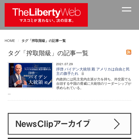
HOME
タグ「搾取階級」の記事一覧
タグ「搾取階級」の記事一覧
2021.07.29
拝啓 バイデン大統領 殿 アメリカは自由と民
主の旗手たれ
内政的には民主党内左派が力を持ち、外交面でも
台頭する中国の脅威に大統領のリーダーシップが
求められている。
...