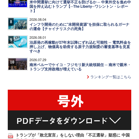
米中間選挙に向けて選挙不正を防げるか ─ 中東外交を進め中
国を抑え込むトランプ【─The Liberty─ワシントン・レポー
ト】
2026.08.04
8
インフラ開発のために"未開発資源"を担保に取られるガーナ
の運命【チャイナリスクの死角】
2026.08.01
9
泊原発の再稼動が27年末以降にずれ込む可能性 ─ 電気料金を
押し上げ、物価高を助長する原子力規制委の審査基準を見直
すべき
2026.07.29
10
南米ペルーでケイコ・フジモリ新大統領就任 ─ 南米で親米・
トランプ支持政権が増えている
ランキング一覧はこちら
トランプが「敗北宣言」をしない理由「不正選挙」疑惑に 中国