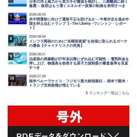
日本の洋上風力から英大手が撤退を検討し、三菱離脱に続く
激震 ─ 政府はもう潔くエネルギー政策の転換を表明すべき
2026.08.03
7
米中間選挙に向けて選挙不正を防げるか ─ 中東外交を進め中
国を抑え込むトランプ【─The Liberty─ワシントン・レポー
ト】
2026.08.04
8
インフラ開発のために"未開発資源"を担保に取られるガーナ
の運命【チャイナリスクの死角】
2026.08.01
9
泊原発の再稼動が27年末以降にずれ込む可能性 ─ 電気料金を
押し上げ、物価高を助長する原子力規制委の審査基準を見直
すべき
2026.07.29
10
南米ペルーでケイコ・フジモリ新大統領就任 ─ 南米で親米・
トランプ支持政権が増えている
ランキング一覧はこちら