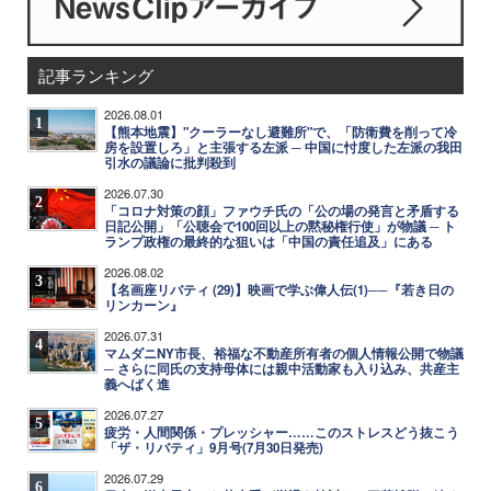
記事ランキング
2026.08.01
1
【熊本地震】"クーラーなし避難所"で、「防衛費を削って冷
房を設置しろ」と主張する左派 ─ 中国に忖度した左派の我田
引水の議論に批判殺到
2026.07.30
2
「コロナ対策の顔」ファウチ氏の「公の場の発言と矛盾する
日記公開」「公聴会で100回以上の黙秘権行使」が物議 ─ ト
ランプ政権の最終的な狙いは「中国の責任追及」にある
2026.08.02
3
【名画座リバティ (29)】映画で学ぶ偉人伝(1)──『若き日の
リンカーン』
2026.07.31
4
マムダニNY市長、裕福な不動産所有者の個人情報公開で物議
─ さらに同氏の支持母体には親中活動家も入り込み、共産主
義へばく進
2026.07.27
5
疲労・人間関係・プレッシャー……このストレスどう抜こう
「ザ・リバティ」9月号(7月30日発売)
2026.07.29
6