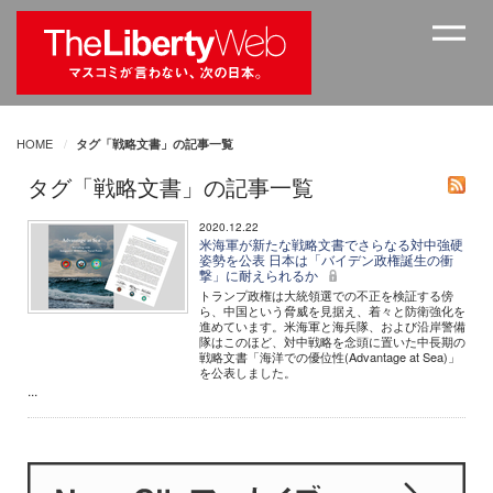
HOME
タグ「戦略文書」の記事一覧
タグ「戦略文書」の記事一覧
2020.12.22
米海軍が新たな戦略文書でさらなる対中強硬
姿勢を公表 日本は「バイデン政権誕生の衝
撃」に耐えられるか
トランプ政権は大統領選での不正を検証する傍
ら、中国という脅威を見据え、着々と防衛強化を
進めています。米海軍と海兵隊、および沿岸警備
隊はこのほど、対中戦略を念頭に置いた中長期の
戦略文書「海洋での優位性(Advantage at Sea)」
を公表しました。
...