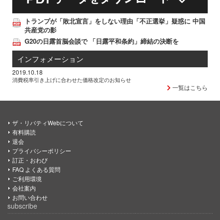
トランプが「敗北宣言」をしない理由「不正選挙」疑惑に 中国
共産党の影
G20の日露首脳会談で 「日露平和条約」締結の決断を
インフォメーション
2019.10.18
消費税率引き上げに合わせた価格改定のお知らせ
一覧はこちら
ザ・リバティWebについて
有料購読
退会
プライバシーポリシー
訂正・おわび
FAQ よくある質問
ご利用環境
会社案内
お問い合わせ
subscribe