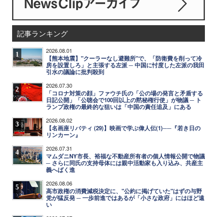
記事ランキング
2026.08.01
1
【熊本地震】"クーラーなし避難所"で、「防衛費を削って冷
房を設置しろ」と主張する左派 ─ 中国に忖度した左派の我田
引水の議論に批判殺到
2026.07.30
2
「コロナ対策の顔」ファウチ氏の「公の場の発言と矛盾する
日記公開」「公聴会で100回以上の黙秘権行使」が物議 ─ ト
ランプ政権の最終的な狙いは「中国の責任追及」にある
2026.08.02
3
【名画座リバティ (29)】映画で学ぶ偉人伝(1)──『若き日の
リンカーン』
2026.07.31
4
マムダニNY市長、裕福な不動産所有者の個人情報公開で物議
─ さらに同氏の支持母体には親中活動家も入り込み、共産主
義へばく進
2026.08.06
5
高市政権の消費減税決定に、"公約に掲げていた"はずの与野
党が猛反発 ─ 一歩前進ではあるが「小さな政府」にはほど遠
い