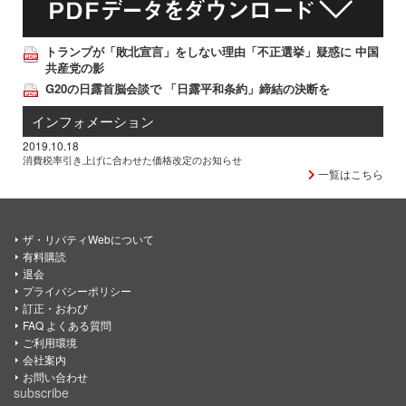
トランプが「敗北宣言」をしない理由「不正選挙」疑惑に 中国
共産党の影
G20の日露首脳会談で 「日露平和条約」締結の決断を
インフォメーション
2019.10.18
消費税率引き上げに合わせた価格改定のお知らせ
一覧はこちら
ザ・リバティWebについて
有料購読
退会
プライバシーポリシー
訂正・おわび
FAQ よくある質問
ご利用環境
会社案内
お問い合わせ
subscribe