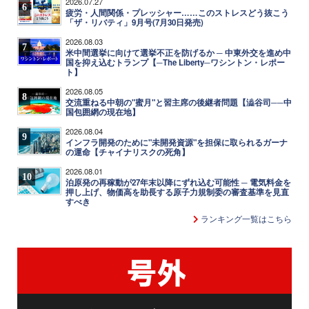
2026.07.27
6
疲労・人間関係・プレッシャー……このストレスどう抜こう
「ザ・リバティ」9月号(7月30日発売)
2026.08.03
7
米中間選挙に向けて選挙不正を防げるか ─ 中東外交を進め中
国を抑え込むトランプ【─The Liberty─ワシントン・レポー
ト】
2026.08.05
8
交流重ねる中朝の"蜜月"と習主席の後継者問題【澁谷司──中
国包囲網の現在地】
2026.08.04
9
インフラ開発のために"未開発資源"を担保に取られるガーナ
の運命【チャイナリスクの死角】
2026.08.01
10
泊原発の再稼動が27年末以降にずれ込む可能性 ─ 電気料金を
押し上げ、物価高を助長する原子力規制委の審査基準を見直
すべき
ランキング一覧はこちら