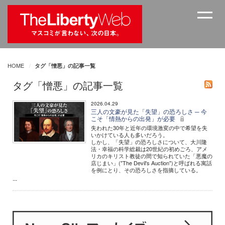
HOME
タグ「憎悪」の記事一覧
タグ「憎悪」の記事一覧
2026.04.29
三人の文豪が見た「失望」の恐ろしさ ─ 今
こそ「情熱からの出発」が必要
失われた30年と近年の環境激変の中で希望を失
いかけている人も多いだろう。
しかし、「失望」の恐ろしさについて、大川隆
法・幸福の科学総裁は20世紀の初めごろ、アメ
リカのキリスト教徒の間で知られていた「悪魔の
店じまい」("The Devil's Auction")と呼ばれる寓話
を例にとり、その恐ろしさを指摘している。
...