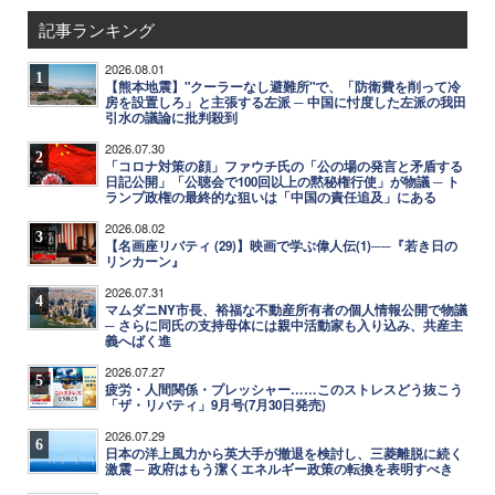
記事ランキング
2026.08.01
1
【熊本地震】"クーラーなし避難所"で、「防衛費を削って冷
房を設置しろ」と主張する左派 ─ 中国に忖度した左派の我田
引水の議論に批判殺到
2026.07.30
2
「コロナ対策の顔」ファウチ氏の「公の場の発言と矛盾する
日記公開」「公聴会で100回以上の黙秘権行使」が物議 ─ ト
ランプ政権の最終的な狙いは「中国の責任追及」にある
2026.08.02
3
【名画座リバティ (29)】映画で学ぶ偉人伝(1)──『若き日の
リンカーン』
2026.07.31
4
マムダニNY市長、裕福な不動産所有者の個人情報公開で物議
─ さらに同氏の支持母体には親中活動家も入り込み、共産主
義へばく進
2026.07.27
5
疲労・人間関係・プレッシャー……このストレスどう抜こう
「ザ・リバティ」9月号(7月30日発売)
2026.07.29
6
日本の洋上風力から英大手が撤退を検討し、三菱離脱に続く
激震 ─ 政府はもう潔くエネルギー政策の転換を表明すべき