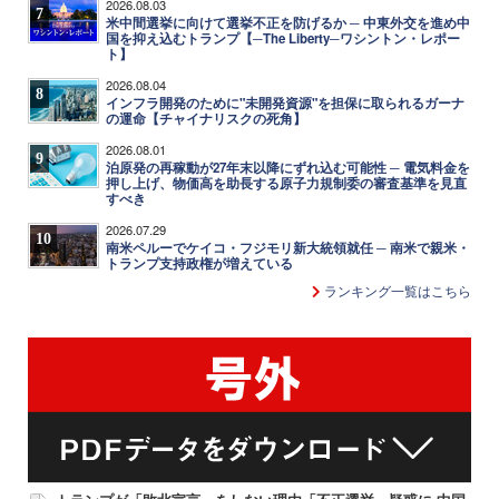
2026.08.03
7
米中間選挙に向けて選挙不正を防げるか ─ 中東外交を進め中
国を抑え込むトランプ【─The Liberty─ワシントン・レポー
ト】
2026.08.04
8
インフラ開発のために"未開発資源"を担保に取られるガーナ
の運命【チャイナリスクの死角】
2026.08.01
9
泊原発の再稼動が27年末以降にずれ込む可能性 ─ 電気料金を
押し上げ、物価高を助長する原子力規制委の審査基準を見直
すべき
2026.07.29
10
南米ペルーでケイコ・フジモリ新大統領就任 ─ 南米で親米・
トランプ支持政権が増えている
ランキング一覧はこちら