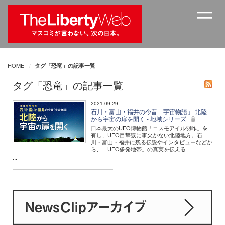
HOME
タグ「恐竜」の記事一覧
タグ「恐竜」の記事一覧
2021.09.29
石川・富山・福井の今昔「宇宙物語」 北陸
から宇宙の扉を開く - 地域シリーズ
日本最大のUFO博物館「コスモアイル羽咋」を
有し、UFO目撃談に事欠かない北陸地方。石
川・富山・福井に残る伝説やインタビューなどか
ら、「UFO多発地帯」の真実を伝える
...