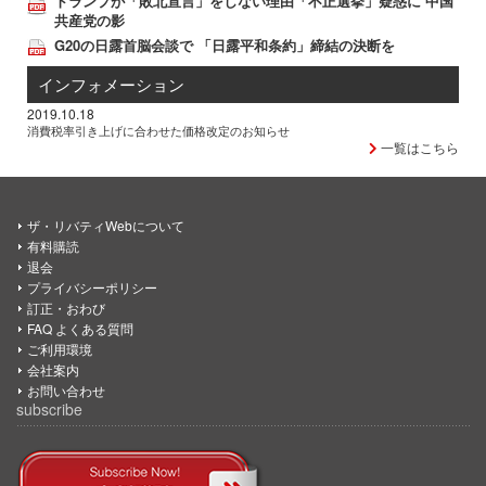
トランプが「敗北宣言」をしない理由「不正選挙」疑惑に 中国
共産党の影
G20の日露首脳会談で 「日露平和条約」締結の決断を
インフォメーション
2019.10.18
消費税率引き上げに合わせた価格改定のお知らせ
一覧はこちら
ザ・リバティWebについて
有料購読
退会
プライバシーポリシー
訂正・おわび
FAQ よくある質問
ご利用環境
会社案内
お問い合わせ
subscribe