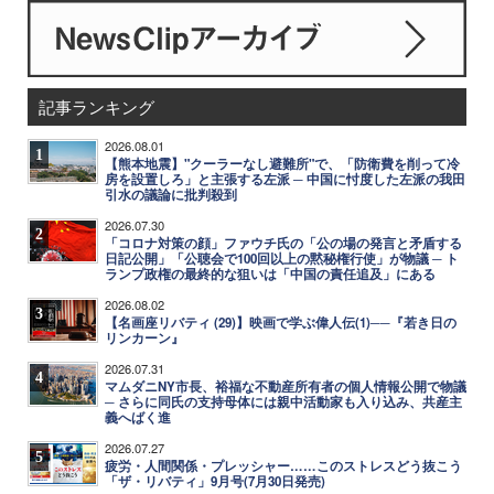
記事ランキング
2026.08.01
1
【熊本地震】"クーラーなし避難所"で、「防衛費を削って冷
房を設置しろ」と主張する左派 ─ 中国に忖度した左派の我田
引水の議論に批判殺到
2026.07.30
2
「コロナ対策の顔」ファウチ氏の「公の場の発言と矛盾する
日記公開」「公聴会で100回以上の黙秘権行使」が物議 ─ ト
ランプ政権の最終的な狙いは「中国の責任追及」にある
2026.08.02
3
【名画座リバティ (29)】映画で学ぶ偉人伝(1)──『若き日の
リンカーン』
2026.07.31
4
マムダニNY市長、裕福な不動産所有者の個人情報公開で物議
─ さらに同氏の支持母体には親中活動家も入り込み、共産主
義へばく進
2026.07.27
5
疲労・人間関係・プレッシャー……このストレスどう抜こう
「ザ・リバティ」9月号(7月30日発売)