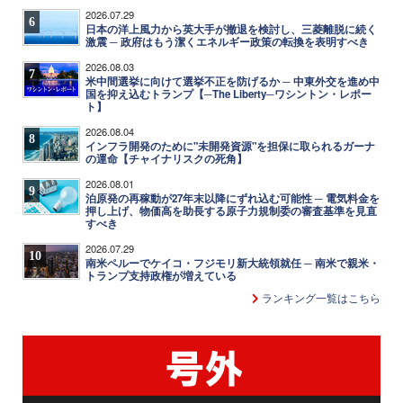
2026.07.29
6
日本の洋上風力から英大手が撤退を検討し、三菱離脱に続く
激震 ─ 政府はもう潔くエネルギー政策の転換を表明すべき
2026.08.03
7
米中間選挙に向けて選挙不正を防げるか ─ 中東外交を進め中
国を抑え込むトランプ【─The Liberty─ワシントン・レポー
ト】
2026.08.04
8
インフラ開発のために"未開発資源"を担保に取られるガーナ
の運命【チャイナリスクの死角】
2026.08.01
9
泊原発の再稼動が27年末以降にずれ込む可能性 ─ 電気料金を
押し上げ、物価高を助長する原子力規制委の審査基準を見直
すべき
2026.07.29
10
南米ペルーでケイコ・フジモリ新大統領就任 ─ 南米で親米・
トランプ支持政権が増えている
ランキング一覧はこちら