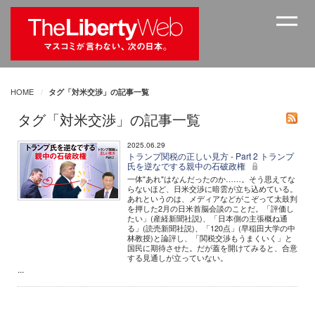
HOME
タグ「対米交渉」の記事一覧
タグ「対米交渉」の記事一覧
2025.06.29
トランプ関税の正しい見方 - Part 2 トランプ
氏を逆なでする親中の石破政権
一体"あれ"はなんだったのか……。そう思えてな
らないほど、日米交渉に暗雲が立ち込めている。
あれというのは、メディアなどがこぞって太鼓判
を押した2月の日米首脳会談のことだ。「評価し
たい」(産経新聞社説)、「日本側の主張概ね通
る」(読売新聞社説)、「120点」(早稲田大学の中
林教授)と論評し、「関税交渉もうまくいく」と
国民に期待させた。だが蓋を開けてみると、合意
する見通しが立っていない。
...