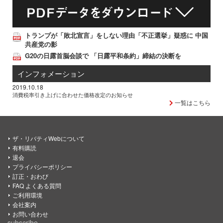
トランプが「敗北宣言」をしない理由「不正選挙」疑惑に 中国
共産党の影
G20の日露首脳会談で 「日露平和条約」締結の決断を
インフォメーション
2019.10.18
消費税率引き上げに合わせた価格改定のお知らせ
一覧はこちら
ザ・リバティWebについて
有料購読
退会
プライバシーポリシー
訂正・おわび
FAQ よくある質問
ご利用環境
会社案内
お問い合わせ
subscribe