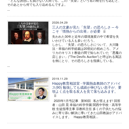
「どんな誘惑にも負けない人間でも、この『失望』という名の楔を打ち込むと、
そのあとから何でも入り込めるんですよ。
...
2026.04.29
三人の文豪が見た「失望」の恐ろしさ ─ 今
こそ「情熱からの出発」が必要
失われた30年と近年の環境激変の中で希望を失
いかけている人も多いだろう。
しかし、「失望」の恐ろしさについて、大川隆
法・幸福の科学総裁は20世紀の初めごろ、アメ
リカのキリスト教徒の間で知られていた「悪魔の
店じまい」("The Devil's Auction")と呼ばれる寓話
を例にとり、その恐ろしさを指摘している。
...
2019.11.29
Happy教育相談室 - 学園熱血教師のアドバイ
ス(90) 勉強しても成績が伸びない息子が、要
領よく点を取る友人を見て落ち込みます。
2020年1月号記事 第90回 私が答えます! 回答
者：山田 晃 幸福の科学学園 関西中学校・高等学
校 生徒指導主事 宗教科主任 多くの子供たちの悩
みに寄り添い解決に導いてきた山田教諭がアドバ
イスします。 Happy教育相談...