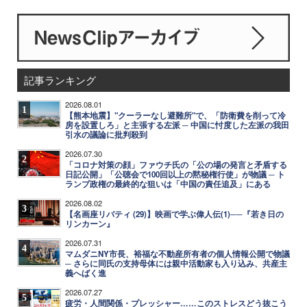
記事ランキング
2026.08.01
1
【熊本地震】"クーラーなし避難所"で、「防衛費を削って冷
房を設置しろ」と主張する左派 ─ 中国に忖度した左派の我田
引水の議論に批判殺到
2026.07.30
2
「コロナ対策の顔」ファウチ氏の「公の場の発言と矛盾する
日記公開」「公聴会で100回以上の黙秘権行使」が物議 ─ ト
ランプ政権の最終的な狙いは「中国の責任追及」にある
2026.08.02
3
【名画座リバティ (29)】映画で学ぶ偉人伝(1)──『若き日の
リンカーン』
2026.07.31
4
マムダニNY市長、裕福な不動産所有者の個人情報公開で物議
─ さらに同氏の支持母体には親中活動家も入り込み、共産主
義へばく進
2026.07.27
5
疲労・人間関係・プレッシャー……このストレスどう抜こう