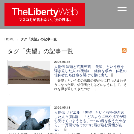
HOME
タグ「失望」の記事一覧
タグ「失望」の記事一覧
2026.06.15
人物伝 法顕と玄奘三蔵 「失望」という楔を
弾き返した人々(後編)──経典を求め、仏教の
信仰者たちは命を懸けて旅に出た
「失望」という名の悪魔の楔が心に打ち込まれそ
うになった時、信仰者たちはどのようにして、そ
れを弾き返してきたのか──。
...
2026.05.18
人物伝 ザビエル 「失望」という楔を弾き返
した人々(前編)──「どのように死や拷問が待
ち受けていようとも、一つの魂を救うためな
ら、一万回でもその中に飛び込む覚悟があ
る」