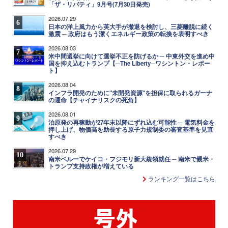
「ザ・リバティ」9月号(7月30日発売)
2026.07.29
6
日本の洋上風力から英大手が撤退を検討し、三菱離脱に続く
激震 ─ 政府はもう潔くエネルギー政策の転換を表明すべき
2026.08.03
7
米中間選挙に向けて選挙不正を防げるか ─ 中東外交を進め中
国を抑え込むトランプ【─The Liberty─ワシントン・レポー
ト】
2026.08.04
8
インフラ開発のために"未開発資源"を担保に取られるガーナ
の運命【チャイナリスクの死角】
2026.08.01
9
泊原発の再稼動が27年末以降にずれ込む可能性 ─ 電気料金を
押し上げ、物価高を助長する原子力規制委の審査基準を見直
すべき
2026.07.29
10
南米ペルーでケイコ・フジモリ新大統領就任 ─ 南米で親米・
トランプ支持政権が増えている
ランキング一覧はこちら