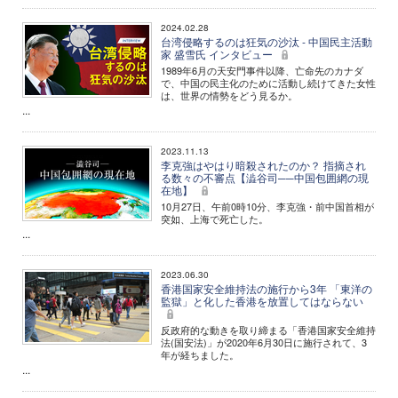
2024.02.28
台湾侵略するのは狂気の沙汰 - 中国民主活動
家 盛雪氏 インタビュー
1989年6月の天安門事件以降、亡命先のカナダ
で、中国の民主化のために活動し続けてきた女性
は、世界の情勢をどう見るか。
...
2023.11.13
李克強はやはり暗殺されたのか？ 指摘され
る数々の不審点【澁谷司──中国包囲網の現
在地】
10月27日、午前0時10分、李克強・前中国首相が
突如、上海で死亡した。
...
2023.06.30
香港国家安全維持法の施行から3年 「東洋の
監獄」と化した香港を放置してはならない
反政府的な動きを取り締まる「香港国家安全維持
法(国安法)」が2020年6月30日に施行されて、3
年が経ちました。
...