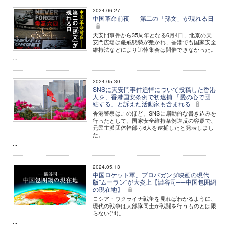
2024.06.27
中国革命前夜── 第二の「孫文」が現れる日
天安門事件から35周年となる6月4日、北京の天
安門広場は厳戒態勢が敷かれ、香港でも国家安全
維持法などにより追悼集会は開催できなかった。
...
2024.05.30
SNSに天安門事件追悼について投稿した香港
人を、香港国安条例で初逮捕 「愛の心で団
結する」と訴えた活動家も含まれる
香港警察はこのほど、SNSに扇動的な書き込みを
行ったとして、国家安全維持条例違反の容疑で、
元民主派団体幹部ら6人を逮捕したと発表しまし
た。
...
2024.05.13
中国ロケット軍、プロパガンダ映画の現代
版"ムーラン"が大炎上【澁谷司──中国包囲網
の現在地】
ロシア・ウクライナ戦争を見ればわかるように、
現代の戦争は大部隊同士が戦闘を行うものとは限
らない(*1)。
...