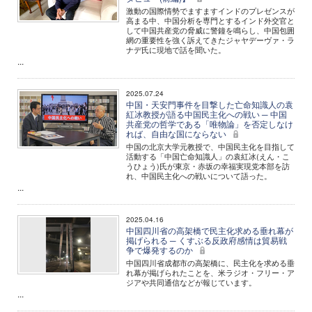
激動の国際情勢でますますインドのプレゼンスが
高まる中、中国分析を専門とするインド外交官と
して中国共産党の脅威に警鐘を鳴らし、中国包囲
網の重要性を強く訴えてきたジャヤデーヴァ・ラ
ナデ氏に現地で話を聞いた。
...
2025.07.24
中国・天安門事件を目撃した亡命知識人の袁
紅冰教授が語る中国民主化への戦い ─ 中国
共産党の哲学である「唯物論」を否定しなけ
れば、自由な国にならない
中国の北京大学元教授で、中国民主化を目指して
活動する「中国亡命知識人」の袁紅冰(えん・こ
うひょう)氏が東京・赤坂の幸福実現党本部を訪
れ、中国民主化への戦いについて語った。
...
2025.04.16
中国四川省の高架橋で民主化求める垂れ幕が
掲げられる ─ くすぶる反政府感情は貿易戦
争で爆発するのか
中国四川省成都市の高架橋に、民主化を求める垂
れ幕が掲げられたことを、米ラジオ・フリー・ア
ジアや共同通信などが報じています。
...