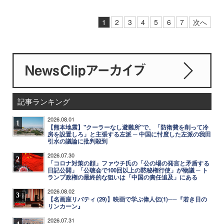
1
2
3
4
5
6
7
次へ
記事ランキング
2026.08.01
1
【熊本地震】"クーラーなし避難所"で、「防衛費を削って冷
房を設置しろ」と主張する左派 ─ 中国に忖度した左派の我田
引水の議論に批判殺到
2026.07.30
2
「コロナ対策の顔」ファウチ氏の「公の場の発言と矛盾する
日記公開」「公聴会で100回以上の黙秘権行使」が物議 ─ ト
ランプ政権の最終的な狙いは「中国の責任追及」にある
2026.08.02
3
【名画座リバティ (29)】映画で学ぶ偉人伝(1)──『若き日の
リンカーン』
2026.07.31
4