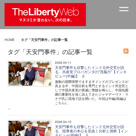
HOME
タグ「天安門事件」の記事一覧
タグ「天安門事件」の記事一覧
2026.04.11
天安門事件も目撃したインド元外交官が語
る、共産党プロパガンダの"洗脳力"【インタ
ビュー(中編)】
激動の国際情勢でますますインドのプレゼンスが
高まる中、中国分析を専門とするインド外交官と
して中国共産党の脅威に警鐘を鳴らし、中国包囲
網の重要性を強く訴えてきたジャヤデーヴァ・ラ
ナデ氏に現地で話を聞いた。今回は中編(前編は
こちら)。
...
2026.04.10
天安門事件も目撃したインド元外交官が語
る、指導者の本心を見抜く分析と洞察【イン
タビュー(前編)】