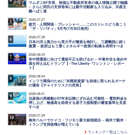
マムダニNY市長、裕福な不動産所有者の個人情報公開で物議
─ さらに同氏の支持母体には親中活動家も入り込み、共産主
義へばく進
2026.07.27
5
疲労・人間関係・プレッシャー……このストレスどう抜こう
「ザ・リバティ」9月号(7月30日発売)
2026.07.29
6
日本の洋上風力から英大手が撤退を検討し、三菱離脱に続く
激震 ─ 政府はもう潔くエネルギー政策の転換を表明すべき
2026.08.03
7
米中間選挙に向けて選挙不正を防げるか ─ 中東外交を進め中
国を抑え込むトランプ【─The Liberty─ワシントン・レポー
ト】
2026.08.04
8
インフラ開発のために"未開発資源"を担保に取られるガーナ
の運命【チャイナリスクの死角】
2026.08.01
9
泊原発の再稼動が27年末以降にずれ込む可能性 ─ 電気料金を
押し上げ、物価高を助長する原子力規制委の審査基準を見直
すべき
2026.07.29
10
南米ペルーでケイコ・フジモリ新大統領就任 ─ 南米で親米・
トランプ支持政権が増えている
ランキング一覧はこちら