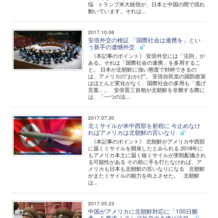
悩 トランプ米大統領が、日本と中国の間で揺れ
動いています。それは...
2017.10.06
安倍外交の検証 「国際社会は連携を」とい
う新手の遺憾外交
《本記事のポイント》 安倍外交には「法則」が
ある。それは「国際社会の連携」を多用するこ
と。 日本が北朝鮮に強い態度で対峙できるの
は、アメリカの"おかげ"。 安倍自民党の国防政策
はほとんど変化がなく、国際社会の多用も「逃げ
言葉」。 安倍晋三首相が北朝鮮を非難する際に
は、「一つの法...
2017.07.30
北ミサイルが米中西部を射程に 今止めなけ
ればアメリカは北朝鮮の言いなり
《本記事のポイント》 北朝鮮がアメリカ中西部
に届くミサイルを開発したとみられる 2018年に
もアメリカ本土に届く核ミサイルが実戦配備され
る可能性がある その前に手を打たなければ、ア
メリカも日本も北朝鮮の言いなりになる 北朝鮮
がまたミサイルの能力を向上させた。 北朝鮮
は...
2017.05.23
中国がアメリカに北朝鮮対応に「100日猶
予」を要求 トランプ外交の今後に注目