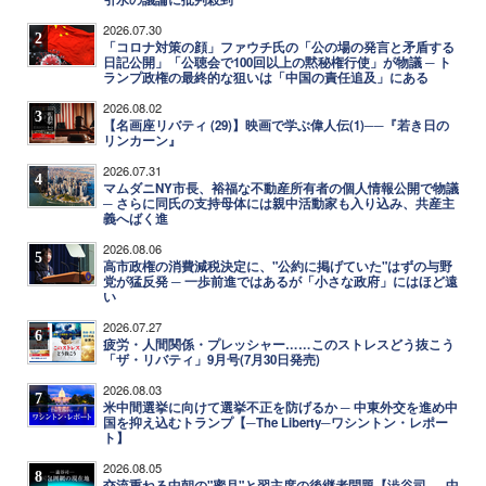
2026.07.30
2
「コロナ対策の顔」ファウチ氏の「公の場の発言と矛盾する
日記公開」「公聴会で100回以上の黙秘権行使」が物議 ─ ト
ランプ政権の最終的な狙いは「中国の責任追及」にある
2026.08.02
3
【名画座リバティ (29)】映画で学ぶ偉人伝(1)──『若き日の
リンカーン』
2026.07.31
4
マムダニNY市長、裕福な不動産所有者の個人情報公開で物議
─ さらに同氏の支持母体には親中活動家も入り込み、共産主
義へばく進
2026.08.06
5
高市政権の消費減税決定に、"公約に掲げていた"はずの与野
党が猛反発 ─ 一歩前進ではあるが「小さな政府」にはほど遠
い
2026.07.27
6
疲労・人間関係・プレッシャー……このストレスどう抜こう
「ザ・リバティ」9月号(7月30日発売)
2026.08.03
7
米中間選挙に向けて選挙不正を防げるか ─ 中東外交を進め中
国を抑え込むトランプ【─The Liberty─ワシントン・レポー
ト】
2026.08.05
8
交流重ねる中朝の"蜜月"と習主席の後継者問題【澁谷司──中