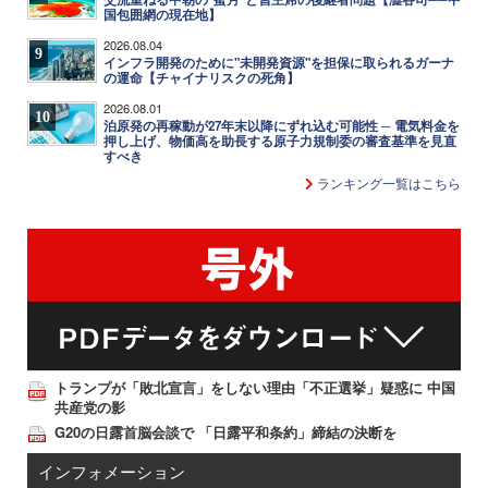
国包囲網の現在地】
2026.08.04
9
インフラ開発のために"未開発資源"を担保に取られるガーナ
の運命【チャイナリスクの死角】
2026.08.01
10
泊原発の再稼動が27年末以降にずれ込む可能性 ─ 電気料金を
押し上げ、物価高を助長する原子力規制委の審査基準を見直
すべき
ランキング一覧はこちら
トランプが「敗北宣言」をしない理由「不正選挙」疑惑に 中国
共産党の影
G20の日露首脳会談で 「日露平和条約」締結の決断を
インフォメーション