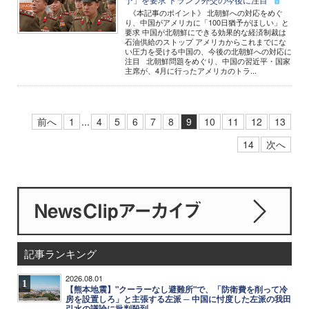
《本記事のポイント》 北朝鮮への対応をめぐ
り、中国がアメリカに「100日猶予がほしい」と
要求 中国が北朝鮮にできる効果的な経済制裁は
石油供給のストップ アメリカからこれまでにな
い圧力を受ける中国の、今後の北朝鮮への対応に
注目 北朝鮮問題をめぐり、中国の習近平・国家
主席が、4月に行ったアメリカのトラ...
前へ
1
...
4
5
6
7
8
9
10
11
12
13
14
次へ
記事ランキング
2026.08.01
1
【熊本地震】"クーラーなし避難所"で、「防衛費を削って冷
房を設置しろ」と主張する左派 ─ 中国に忖度した左派の我田
引水の議論に批判殺到