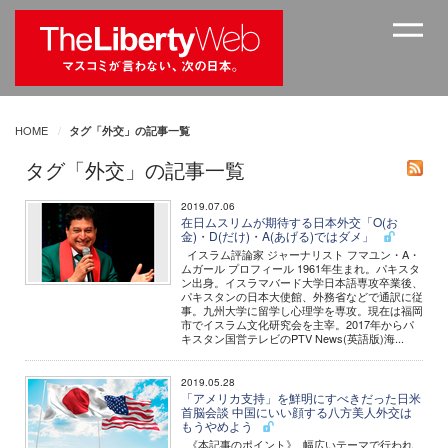
HOME
タグ「外交」の記事一覧
タグ「外交」の記事一覧
2019.07.06
在日ムスリムが期待する日本外交「O(お
金)・D(だけ)・A(あげる)ではダメ」
イスラム評論家 ジャーナリスト フマユン・A・
ムガール プロフィール 1961年生まれ。パキスタ
ン出身。イスラマバード大学日本語専攻卒業後、
パキスタンの日本大使館、外務省などで通訳に従
事。九州大学に留学し心理学を専攻。現在は福岡
市でイスラム文化研究会を主宰。2017年からパ
キスタン国営テレビのPTV News(英語版)海...
2019.05.28
「アメリカ支持」を鮮明にすべきだった日米
首脳会談 中国にいい顔する八方美人外交は
もうやめよう
《本記事のポイント》 幅広いテーマで行われ