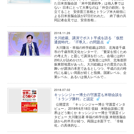
た日米首脳会談 「米中貿易戦争」は他人事では
ない 日本にとって大事なのは「外交の鉄則」を
立てること 安倍晋三首相とトランプ米大統領に
よる日米首脳会談が27日行われた。 終了後の共
同記者会見では、安倍首相...
2018.11.26
大川総裁、講演でポスト平成を語る 「仮想
通貨時代」「IT導入」の問題点
大川隆法・幸福の科学総裁は25日、北海道千歳
市の千歳市民文化センターで、「繁栄を招くため
の考え方」と題して講演を行った。会場には約1
200人が詰めかけた。 北海道には9月、北海道胆
振東部地震があった。大川総裁はその震災のお見
舞いが講演の本意であるとしつつ、平成の次の時
代にも厳しい局面が続くと指摘。国家レベル、企
業レベル、あるいは個人レベルで...
2018.07.02
キッシンジャー博士の守護霊も米朝会談を
「トランプ勝利」と認定
公開霊言 「キッシンジャー博士 守護霊インタ
ビュー」 2018年6月18日 収録 米朝会談後に世
界はどう動くか キッシンジャー博士 守護霊イン
タビュー 大川隆法著 幸福の科学出版 米朝首脳会
談から約半月が経つ。両国は水面下で、「非核
化」の具体的な...