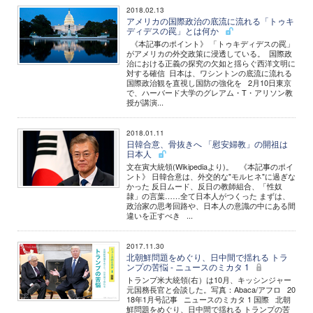
2018.02.13
アメリカの国際政治の底流に流れる「トゥキ
ディデスの罠」とは何か
《本記事のポイント》 「トゥキディデスの罠」
がアメリカの外交政策に浸透している。 国際政
治における正義の探究の欠如と揺らぐ西洋文明に
対する確信 日本は、ワシントンの底流に流れる
国際政治観を直視し国防の強化を 2月10日東京
で、ハーバード大学のグレアム・T・アリソン教
授が講演...
2018.01.11
日韓合意、骨抜きへ 「慰安婦教」の開祖は
日本人
文在寅大統領(Wikipediaより)。 《本記事のポイ
ント》 日韓合意は、外交的な"モルヒネ"に過ぎな
かった 反日ムード、反日の教師組合、「性奴
隷」の言葉……全て日本人がつくった まずは、
政治家の思考回路や、日本人の意識の中にある間
違いを正すべき ...
2017.11.30
北朝鮮問題をめぐり、日中間で揺れる トラ
ンプの苦悩 - ニュースのミカタ 1
トランプ米大統領(右）は10月、キッシンジャー
元国務長官と会談した。写真：Abaca/アフロ 20
18年1月号記事 ニュースのミカタ 1 国際 北朝
鮮問題をめぐり、日中間で揺れる トランプの苦