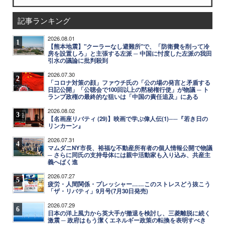
記事ランキング
2026.08.01
1
【熊本地震】"クーラーなし避難所"で、「防衛費を削って冷
房を設置しろ」と主張する左派 ─ 中国に忖度した左派の我田
引水の議論に批判殺到
2026.07.30
2
「コロナ対策の顔」ファウチ氏の「公の場の発言と矛盾する
日記公開」「公聴会で100回以上の黙秘権行使」が物議 ─ ト
ランプ政権の最終的な狙いは「中国の責任追及」にある
2026.08.02
3
【名画座リバティ (29)】映画で学ぶ偉人伝(1)──『若き日の
リンカーン』
2026.07.31
4
マムダニNY市長、裕福な不動産所有者の個人情報公開で物議
─ さらに同氏の支持母体には親中活動家も入り込み、共産主
義へばく進
2026.07.27
5
疲労・人間関係・プレッシャー……このストレスどう抜こう
「ザ・リバティ」9月号(7月30日発売)
2026.07.29
6
日本の洋上風力から英大手が撤退を検討し、三菱離脱に続く
激震 ─ 政府はもう潔くエネルギー政策の転換を表明すべき