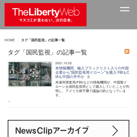
HOME
タグ「国民監視」の記事一覧
タグ「国民監視」の記事一覧
2021.10.02
米情報機関、輸入ブラックリスト入りの中国
企業から"国民監視用ドローン"を購入 FBIもC
IAも中国の手中か
米連邦捜査局(FBI)などの情報機関が、中国製ド
ローンを国民監視用として購入していたことが判
明し、アメリカ保守層で議論の的となっていま
す。
...