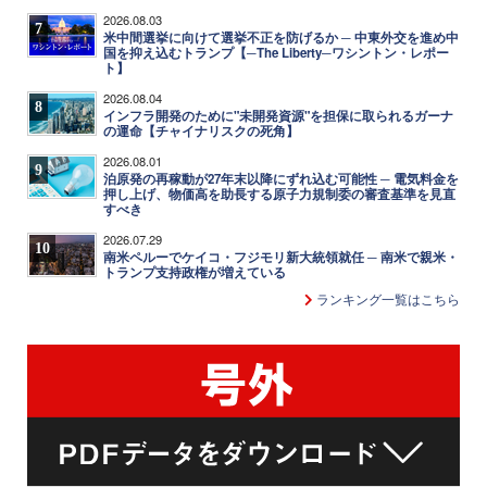
2026.08.03
7
米中間選挙に向けて選挙不正を防げるか ─ 中東外交を進め中
国を抑え込むトランプ【─The Liberty─ワシントン・レポー
ト】
2026.08.04
8
インフラ開発のために"未開発資源"を担保に取られるガーナ
の運命【チャイナリスクの死角】
2026.08.01
9
泊原発の再稼動が27年末以降にずれ込む可能性 ─ 電気料金を
押し上げ、物価高を助長する原子力規制委の審査基準を見直
すべき
2026.07.29
10
南米ペルーでケイコ・フジモリ新大統領就任 ─ 南米で親米・
トランプ支持政権が増えている
ランキング一覧はこちら