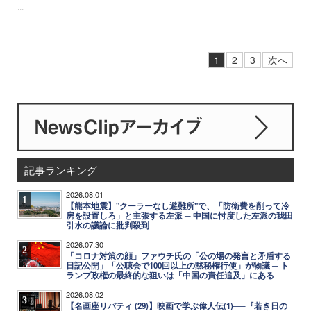
...
1
2
3
次へ
記事ランキング
2026.08.01
1
【熊本地震】"クーラーなし避難所"で、「防衛費を削って冷
房を設置しろ」と主張する左派 ─ 中国に忖度した左派の我田
引水の議論に批判殺到
2026.07.30
2
「コロナ対策の顔」ファウチ氏の「公の場の発言と矛盾する
日記公開」「公聴会で100回以上の黙秘権行使」が物議 ─ ト
ランプ政権の最終的な狙いは「中国の責任追及」にある
2026.08.02
3
【名画座リバティ (29)】映画で学ぶ偉人伝(1)──『若き日の