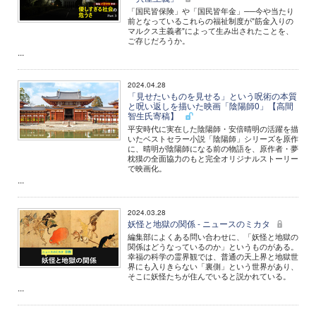
「国民皆保険」や「国民皆年金」──今や当たり
前となっているこれらの福祉制度が"筋金入りの
マルクス主義者"によって生み出されたことを、
ご存じだろうか。
...
2024.04.28
「見せたいものを見せる」という呪術の本質
と呪い返しを描いた映画「陰陽師0」【高間
智生氏寄稿】
平安時代に実在した陰陽師・安倍晴明の活躍を描
いたベストセラー小説「陰陽師」シリーズを原作
に、晴明が陰陽師になる前の物語を、原作者・夢
枕獏の全面協力のもと完全オリジナルストーリー
で映画化。
...
2024.03.28
妖怪と地獄の関係 - ニュースのミカタ
編集部によくある問い合わせに、「妖怪と地獄の
関係はどうなっているのか」というものがある。
幸福の科学の霊界観では、普通の天上界と地獄世
界にも入りきらない「裏側」という世界があり、
そこに妖怪たちが住んでいると説かれている。
...