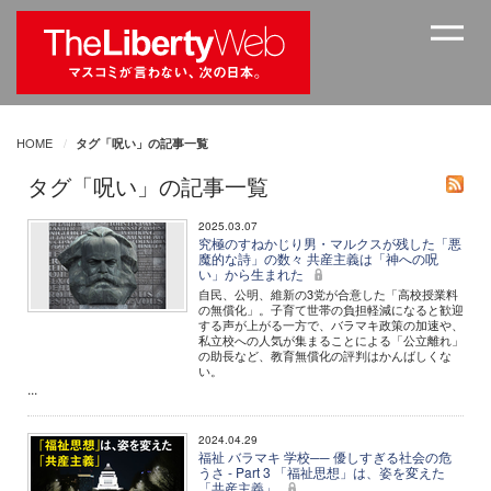
HOME
タグ「呪い」の記事一覧
タグ「呪い」の記事一覧
2025.03.07
究極のすねかじり男・マルクスが残した「悪
魔的な詩」の数々 共産主義は「神への呪
い」から生まれた
自民、公明、維新の3党が合意した「高校授業料
の無償化」。子育て世帯の負担軽減になると歓迎
する声が上がる一方で、バラマキ政策の加速や、
私立校への人気が集まることによる「公立離れ」
の助長など、教育無償化の評判はかんばしくな
い。
...
2024.04.29
福祉 バラマキ 学校── 優しすぎる社会の危
うさ - Part 3 「福祉思想」は、姿を変えた
「共産主義」