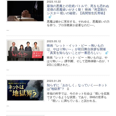
2023.10.22
最強の悪魔との壮絶バトルで、死をも恐れぬ
尼僧の悪魔祓いがさく裂！ 映画『死霊館の
シスター 呪いの秘密』【高間智生氏寄稿】
悪魔は確かに実在する。それゆえ、悪魔祓いの力
を持つ、プロ宗教家が必要なのだ──。
...
2023.05.12
映画『レット・イット・ビー ～怖いもの
は、やはり怖い～』が初日舞台挨拶を開催
「真実を知らないことが一番恐ろしい」
映画『レット・イット・ビー ～怖いものは、や
はり怖い～』(夢判断、そして恐怖体験へ2)が、1
2日に公開された。
...
2023.01.29
知らずに「おかしく」なっていく──ネット
は"地獄界"？
幸福の科学では、今のネット社会は「呪いを拡散
できているような状態」であり、SNSの世界も
「『呪い』に満ちている」と説かれる。
...