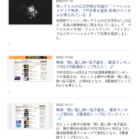
2023.01.10
米シアトルの公立学校が生徒の「ソーシャル
メディア依存」でIT企業を提訴 若者のメンタ
ルが害されている
米西部ワシントン州シアトルの公立学区がこのほ
ど、生徒の精神衛生に害を与えているとして、グ
ーグルやメタ(旧・フェイスブック)、バイトダン
スなどのソーシャルメディア企業を提訴しまし
た。
...
2022.10.24
映画「呪い返し師─塩子誕生」 動員ランキン
グ4位で3週連続トップ5入り！
10月22日から23日までの全国映画動員ランキン
グが発表され、大ヒット上映中の映画「呪い返し
師─塩子誕生」が第4位となり、3週連続でトップ
5入りを果たした。
...
2022.10.17
映画「呪い返し師―塩子誕生」 週末ランキ
ング第3位、2週連続トップ3にランクイン！
大ヒット上映中の映画「呪い返し師─塩子誕生」
が、興行通信社発表の10月15日から16日までの
週末観客動員ランキングで第3位となり、2週連
続でトップ3入りした。