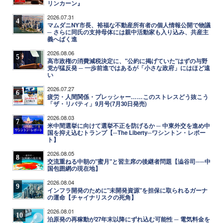
リンカーン』
2026.07.31
4
マムダニNY市長、裕福な不動産所有者の個人情報公開で物議
─ さらに同氏の支持母体には親中活動家も入り込み、共産主
義へばく進
2026.08.06
5
高市政権の消費減税決定に、"公約に掲げていた"はずの与野
党が猛反発 ─ 一歩前進ではあるが「小さな政府」にはほど遠
い
2026.07.27
6
疲労・人間関係・プレッシャー……このストレスどう抜こう
「ザ・リバティ」9月号(7月30日発売)
2026.08.03
7
米中間選挙に向けて選挙不正を防げるか ─ 中東外交を進め中
国を抑え込むトランプ【─The Liberty─ワシントン・レポー
ト】
2026.08.05
8
交流重ねる中朝の"蜜月"と習主席の後継者問題【澁谷司──中
国包囲網の現在地】
2026.08.04
9
インフラ開発のために"未開発資源"を担保に取られるガーナ
の運命【チャイナリスクの死角】
2026.08.01
10
泊原発の再稼動が27年末以降にずれ込む可能性 ─ 電気料金を