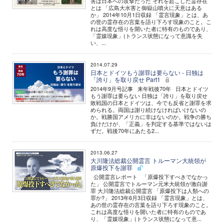
害は日本への攻撃だった それを起こした霊存在
とは 「広島大水害と御嶽山噴火に天意はある
か」 2014年10月1日収録 「霊言現象」とは、あ
の世の霊存在の言葉を語り下ろす現象のこと。こ
れは高度な悟りを開いた者に特有のものであり、
「霊媒現象」(トランス状態になって意識を失
い、...
2014.07.29
日本とドイツもう謝罪は要らない - 日独は
「誇り」を取り戻せ Part1
2014年9月号記事 来年戦後70年 日本とドイツ
もう謝罪は要らない 日独は「誇り」を取り戻せ
敗戦国の日本とドイツは、今でも反省と謝罪を求
められる。両国は謝り続けなければいけないの
か。戦勝国アメリカに非はないのか。戦争の勝ち
負けだけが、「正義」を判定する基準ではないは
ずだ。戦後70年にあたる2...
2013.06.27
大川隆法総裁公開霊言 トルーマン大統領が
原爆投下を謝罪
公開霊言レポート 「原爆投下すべきでなかっ
た」 公開霊言でトルーマン元米大統領が激白謝
罪 大川隆法総裁公開霊言 「原爆投下は人類への
罪か?」 2013年6月3日収録 「霊言現象」とは、
あの世の霊存在の言葉を語り下ろす現象のこと。
これは高度な悟りを開いた者に特有のものであ
り、「霊媒現象」(トランス状態になって意...