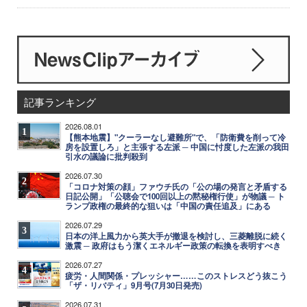
記事ランキング
2026.08.01
1
【熊本地震】"クーラーなし避難所"で、「防衛費を削って冷
房を設置しろ」と主張する左派 ─ 中国に忖度した左派の我田
引水の議論に批判殺到
2026.07.30
2
「コロナ対策の顔」ファウチ氏の「公の場の発言と矛盾する
日記公開」「公聴会で100回以上の黙秘権行使」が物議 ─ ト
ランプ政権の最終的な狙いは「中国の責任追及」にある
2026.07.29
3
日本の洋上風力から英大手が撤退を検討し、三菱離脱に続く
激震 ─ 政府はもう潔くエネルギー政策の転換を表明すべき
2026.07.27
4
疲労・人間関係・プレッシャー……このストレスどう抜こう
「ザ・リバティ」9月号(7月30日発売)
2026.07.31