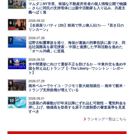
5
マムダニNY市長、裕福な不動産所有者の個人情報公開で物議
─ さらに同氏の支持母体には親中活動家も入り込み、共産主
義へばく進
2026.08.02
6
【名画座リバティ (29)】映画で学ぶ偉人伝(1)──『若き日の
リンカーン』
2026.07.28
7
辺野古転覆事故を巡り、海保が遺族の刑事告訴に基づき、同
志社国際高を家宅捜索 ─ 中国と連携した平和活動を進めた
「オール沖縄」に逆風
2026.08.03
8
米中間選挙に向けて選挙不正を防げるか ─ 中東外交を進め中
国を抑え込むトランプ【─The Liberty─ワシントン・レポー
ト】
2026.07.29
9
南米ペルーでケイコ・フジモリ新大統領就任 ─ 南米で親米・
トランプ支持政権が増えている
2026.08.01
10
泊原発の再稼動が27年末以降にずれ込む可能性 ─ 電気料金を
押し上げ、物価高を助長する原子力規制委の審査基準を見直
すべき
ランキング一覧はこちら