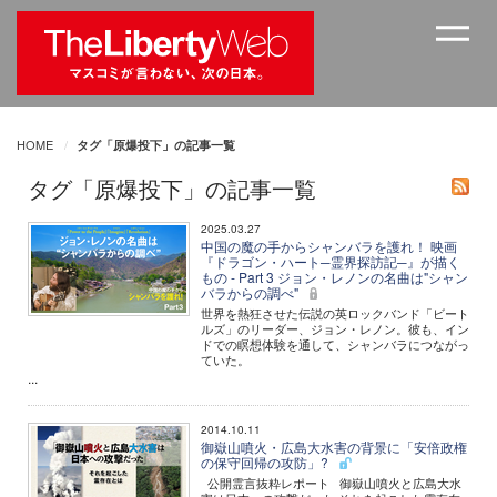
HOME
タグ「原爆投下」の記事一覧
タグ「原爆投下」の記事一覧
2025.03.27
中国の魔の手からシャンバラを護れ！ 映画
『ドラゴン・ハート─霊界探訪記─』が描く
もの - Part 3 ジョン・レノンの名曲は"シャン
バラからの調べ"
世界を熱狂させた伝説の英ロックバンド「ビート
ルズ」のリーダー、ジョン・レノン。彼も、イン
ドでの瞑想体験を通して、シャンバラにつながっ
ていた。
...
2014.10.11
御嶽山噴火・広島大水害の背景に「安倍政権
の保守回帰の攻防」?
公開霊言抜粋レポート 御嶽山噴火と広島大水