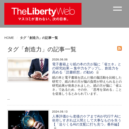
HOME
タグ「創造力」の記事一覧
タグ「創造力」の記事一覧
2026.06.06
電子書籍より紙の本の方が脳に「省エネ」と
の研究結果 ─ 集中力をアップし、創造力を
高める「読書瞑想」の勧め
紙の本と電子書籍を読んだ後の脳活動を比較した
研究で、紙の本の方が脳の負荷が抑えられるとの
研究結果が発表されました。紙の方が脳に「省エ
ネ」であるため、その分、「思考を深める」こと
を促進しうるとみられています。
...
2024.09.13
人事評価から老後のケアまでAIが代行!? AIに
依存しすぎれば人間として大事なものを失う
【「迫りくるAIの支配に打ち克つ」番外編】