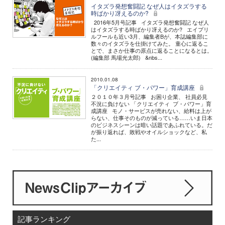
イタズラ発想奮闘記 なぜ人はイタズラする
時ばかり冴えるのか?
2016年5月号記事 イタズラ発想奮闘記 なぜ人
はイタズラする時ばかり冴えるのか? エイプリ
ルフールも近い3月、編集者Bが、本誌編集部に
数々のイタズラを仕掛けてみた。 童心に返るこ
とで、まさか仕事の原点に返ることになるとは。
(編集部 馬場光太郎) &nbs...
2010.01.08
「クリエイティ ブ・パワー」育成講座
２０１０年３月号記事 お困り企業、 社員必見
不況に負けない 「クリエイティ ブ・パワー」育
成講座 モノ・サービスが売れない、給料は上が
らない、仕事そのものが減っている……いま日本
のビジネスシーンは暗い話題であふれている。だ
が振り返れば、敗戦やオイルショックなど、私
た...
記事ランキング