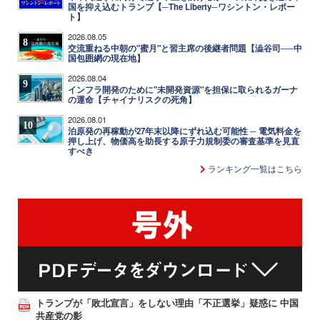
国を抑え込むトランプ【─The Liberty─ワシントン・レポー
ト】
2026.08.05
8
交流重ねる中朝の"蜜月"と習主席の後継者問題【澁谷司──中
国包囲網の現在地】
2026.08.04
9
インフラ開発のために"未開発資源"を担保に取られるガーナ
の運命【チャイナリスクの死角】
2026.08.01
10
泊原発の再稼動が27年末以降にずれ込む可能性 ─ 電気料金を
押し上げ、物価高を助長する原子力規制委の審査基準を見直
すべき
ランキング一覧はこちら
トランプが「敗北宣言」をしない理由「不正選挙」疑惑に 中国
共産党の影