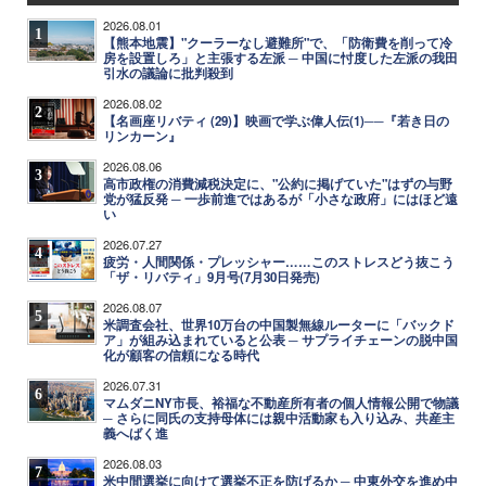
2026.08.01
1
【熊本地震】"クーラーなし避難所"で、「防衛費を削って冷
房を設置しろ」と主張する左派 ─ 中国に忖度した左派の我田
引水の議論に批判殺到
2026.08.02
2
【名画座リバティ (29)】映画で学ぶ偉人伝(1)──『若き日の
リンカーン』
2026.08.06
3
高市政権の消費減税決定に、"公約に掲げていた"はずの与野
党が猛反発 ─ 一歩前進ではあるが「小さな政府」にはほど遠
い
2026.07.27
4
疲労・人間関係・プレッシャー……このストレスどう抜こう
「ザ・リバティ」9月号(7月30日発売)
2026.08.07
5
米調査会社、世界10万台の中国製無線ルーターに「バックド
ア」が組み込まれていると公表 ─ サプライチェーンの脱中国
化が顧客の信頼になる時代
2026.07.31
6
マムダニNY市長、裕福な不動産所有者の個人情報公開で物議
─ さらに同氏の支持母体には親中活動家も入り込み、共産主
義へばく進
2026.08.03
7
米中間選挙に向けて選挙不正を防げるか ─ 中東外交を進め中