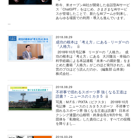
昨今、米オープンAI社が開発した会話型AIサービ
ス「ChatGPT」をはじめ、さまざまなAIサービ
スが登場したことで、新たなAIブームが到来し、
あらゆる場面での利用・導入も進んでいます。
...
2018.08.29
成功の根本は「考え方」にある - リーダーの
『人格力』
2018年10月号記事 リーダーの『人格力』 成
功の根本は「考え方」にある 大川隆法・幸福の
科学総裁による本誌連載「未来への羅針盤」をま
とめた書籍『人格力』がこのほど発刊された。経
営のプロはどう読んだのか。 (編集部 山本泉)
株式会社...
2018.08.29
不祥事で揺れるスポーツ界 強くなる王道は
読書？ - ニュースのミカタ 5
写真：M.F.S. / PIXTA（ピクスタ） 2018年10月
号記事 ニュースのミカタ 5 スポーツ 不祥事で
揺れるスポーツ界 強くなる王道は読書? 日本ボ
クシング連盟の山根明・終身会長が8月中旬、同
団体を「私物化」した責任により、すべての役職
を降りまし...
2016.03.29