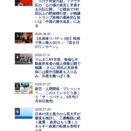
「コロナ対策の顔」ファウチ
氏の「公の場の発言と矛盾す
る日記公開」「公聴会で100
回以上の黙秘権行使」が物議
─ トランプ政権の最終的な狙
いは「中国の責任追及」にあ
る
2026.08.02
3
【名画座リバティ (29)】映画
で学ぶ偉人伝(1)──『若き日
のリンカーン』
2026.07.31
4
マムダニNY市長、裕福な不
動産所有者の個人情報公開で
物議 ─ さらに同氏の支持母
体には親中活動家も入り込
み、共産主義へばく進
2026.07.27
5
疲労・人間関係・プレッシャ
ー……このストレスどう抜こ
う「ザ・リバティ」9月号(7
月30日発売)
2026.07.29
6
日本の洋上風力から英大手が
撤退を検討し、三菱離脱に続
く激震 ─ 政府はもう潔くエ
ネルギー政策の転換を表明す
べき