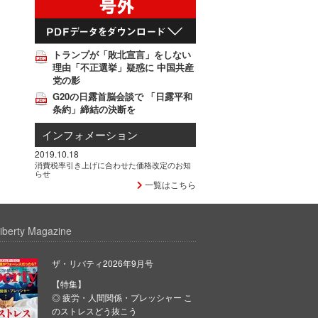
トランプが「敗北宣言」をしない
理由「不正選挙」疑惑に 中国共産
党の影
G20の日露首脳会談で 「日露平和
条約」締結の決断を
インフォメーション
2019.10.18
消費税率引き上げに合わせた価格改定のお知
らせ
一覧はこちら
iberty Magazine
ザ・リバティ2026年9月号
【特集】
◎ 疲労・人間関係・プレッシャー こ
のストレスどう抜こう