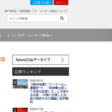
ご支援のお願い
ログイン
MY PAGE
有料購読
ザ・リバティWebについて
問
ようこそザ・リバティWebへ
記事ランキング
2026.08.01
1
【熊本地震】"クーラーなし
避難所"で、「防衛費を削っ
て冷房を設置しろ」と主張す
る左派 ─ 中国に忖度した左
派の我田引水の議論に批判殺
到
2026.07.30
2