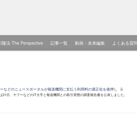
隆法 The Perspective
記事一覧
動画・未来編集
よくある質
フーなどのニュースポータルが報道機関に支払う利用料の適正化を後押し
)は21日、ヤフーなどのIT大手と報道機関との取引実態の調査報告書を公表しました。