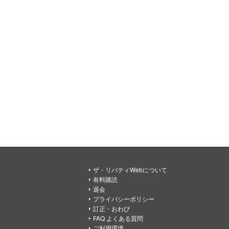
ザ・リバティWebについて
有料購読
退会
プライバシーポリシー
訂正・おわび
FAQ よくある質問
ご利用環境