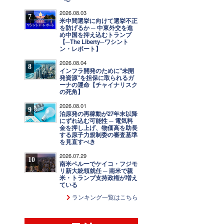
2026.08.03
7
米中間選挙に向けて選挙不正
を防げるか ─ 中東外交を進
め中国を抑え込むトランプ
【─The Liberty─ワシント
ン・レポート】
2026.08.04
8
インフラ開発のために"未開
発資源"を担保に取られるガ
ーナの運命【チャイナリスク
の死角】
2026.08.01
9
泊原発の再稼動が27年末以降
にずれ込む可能性 ─ 電気料
金を押し上げ、物価高を助長
する原子力規制委の審査基準
を見直すべき
2026.07.29
10
南米ペルーでケイコ・フジモ
リ新大統領就任 ─ 南米で親
米・トランプ支持政権が増え
ている
ランキング一覧はこちら