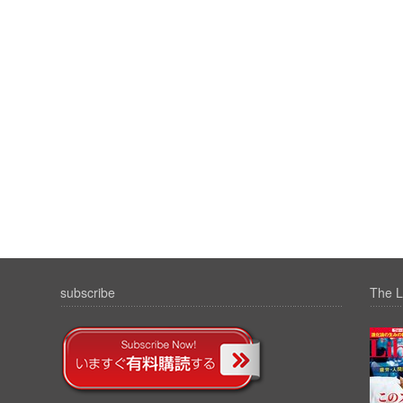
subscribe
The L