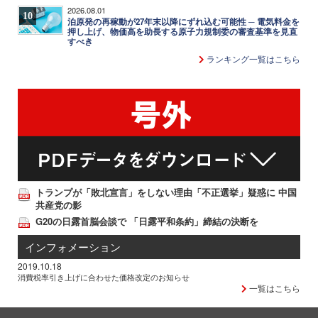
2026.08.01
10
泊原発の再稼動が27年末以降にずれ込む可能性 ─ 電気料金を
押し上げ、物価高を助長する原子力規制委の審査基準を見直
すべき
ランキング一覧はこちら
トランプが「敗北宣言」をしない理由「不正選挙」疑惑に 中国
共産党の影
G20の日露首脳会談で 「日露平和条約」締結の決断を
インフォメーション
2019.10.18
消費税率引き上げに合わせた価格改定のお知らせ
一覧はこちら