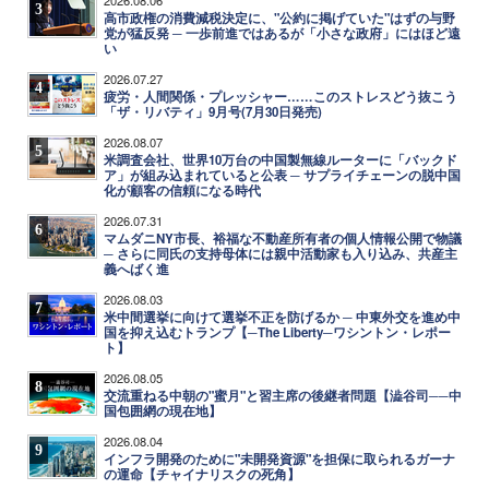
3
高市政権の消費減税決定に、"公約に掲げていた"はずの与野
党が猛反発 ─ 一歩前進ではあるが「小さな政府」にはほど遠
い
2026.07.27
4
疲労・人間関係・プレッシャー……このストレスどう抜こう
「ザ・リバティ」9月号(7月30日発売)
2026.08.07
5
米調査会社、世界10万台の中国製無線ルーターに「バックド
ア」が組み込まれていると公表 ─ サプライチェーンの脱中国
化が顧客の信頼になる時代
2026.07.31
6
マムダニNY市長、裕福な不動産所有者の個人情報公開で物議
─ さらに同氏の支持母体には親中活動家も入り込み、共産主
義へばく進
2026.08.03
7
米中間選挙に向けて選挙不正を防げるか ─ 中東外交を進め中
国を抑え込むトランプ【─The Liberty─ワシントン・レポー
ト】
2026.08.05
8
交流重ねる中朝の"蜜月"と習主席の後継者問題【澁谷司──中
国包囲網の現在地】
2026.08.04
9
インフラ開発のために"未開発資源"を担保に取られるガーナ
の運命【チャイナリスクの死角】