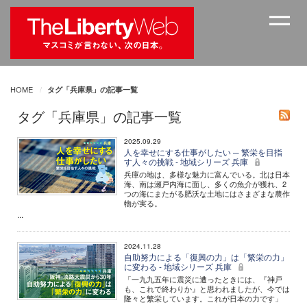
HOME
タグ「兵庫県」の記事一覧
タグ「兵庫県」の記事一覧
2025.09.29
人を幸せにする仕事がしたい ─ 繁栄を目指
す人々の挑戦 - 地域シリーズ 兵庫
兵庫の地は、多様な魅力に富んでいる。北は日本
海、南は瀬戸内海に面し、多くの魚介が獲れ、2
つの海にまたがる肥沃な土地にはさまざまな農作
物が実る。
...
2024.11.28
自助努力による「復興の力」は「繁栄の力」
に変わる - 地域シリーズ 兵庫
「一九九五年に震災に遭ったときには、『神戸
も、これで終わりか』と思われましたが、今では
隆々と繁栄しています。これが日本の力です」