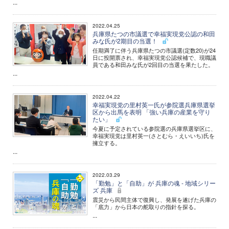
...
2022.04.25
兵庫県たつの市議選で幸福実現党公認の和田
みな氏が2期目の当選！
任期満了に伴う兵庫県たつの市議選(定数20)が24
日に投開票され、幸福実現党公認候補で、現職議
員である和田みな氏が2回目の当選を果たした。
...
2022.04.22
幸福実現党の里村英一氏が参院選兵庫県選挙
区から出馬を表明 「強い兵庫の産業を守り
たい」
今夏に予定されている参院選の兵庫県選挙区に、
幸福実現党は里村英一(さとむら・えいいち)氏を
擁立する。
...
2022.03.29
「勤勉」と「自助」が 兵庫の魂 - 地域シリー
ズ 兵庫
震災から民間主体で復興し、発展を遂げた兵庫の
「底力」から日本の舵取りの指針を探る。
...