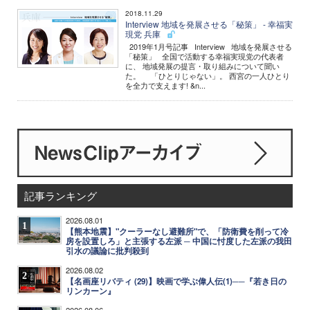
2018.11.29
Interview 地域を発展させる「秘策」 - 幸福実
現党 兵庫
2019年1月号記事 Interview 地域を発展させる
「秘策」 全国で活動する幸福実現党の代表者
に、 地域発展の提言・取り組みについて聞い
た。 「ひとりじゃない」。 西宮の一人ひとり
を全力で支えます! &n...
記事ランキング
2026.08.01
1
【熊本地震】"クーラーなし避難所"で、「防衛費を削って冷
房を設置しろ」と主張する左派 ─ 中国に忖度した左派の我田
引水の議論に批判殺到
2026.08.02
2
【名画座リバティ (29)】映画で学ぶ偉人伝(1)──『若き日の
リンカーン』
2026.08.06