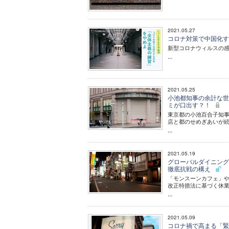
2021.05.27
コロナ対策で中国化する
新型コロナウィルスの感
...
2021.05.25
小池都知事の余計な世
ミが口出す？！
東京都の小池百合子知
店と都のせめぎあいが
...
2021.05.19
グローバルダイニング
徹底抗戦の構え
「モンスーンカフェ」や
改正特措法に基づく休
...
2021.05.09
コロナ禍で高まる「緊