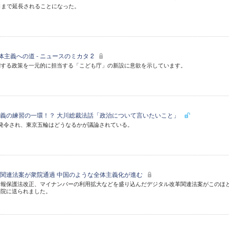
日まで延長されることになった。
体主義への道 - ニュースのミカタ 2
関する政策を一元的に担当する「こども庁」の新設に意欲を示しています。
義の練習の一環！？ 大川総裁法話「政治について言いたいこと」
発令され、東京五輪はどうなるかが議論されている。
関連法案が衆院通過 中国のような全体主義化が進む
情報保護法改正、マイナンバーの利用拡大などを盛り込んだデジタル改革関連法案がこのほ
参院に送られました。