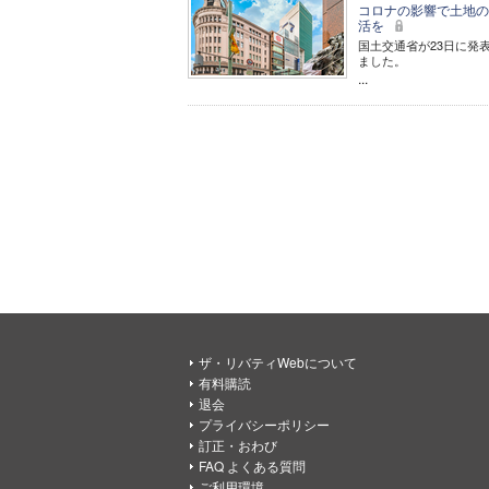
コロナの影響で土地の
活を
国土交通省が23日に発表
ました。
...
ザ・リバティWebについて
有料購読
退会
プライバシーポリシー
訂正・おわび
FAQ よくある質問
ご利用環境