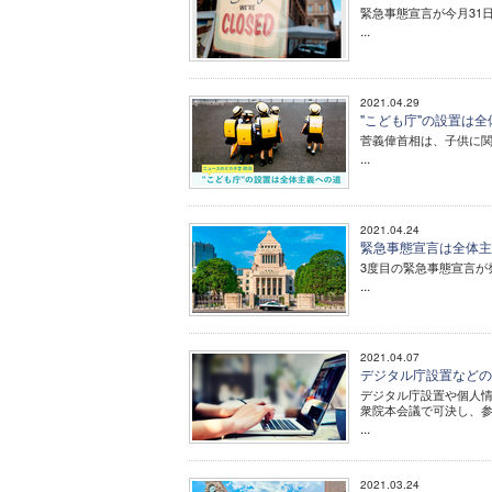
緊急事態宣言が今月31
...
2021.04.29
"こども庁"の設置は全
菅義偉首相は、子供に
...
2021.04.24
緊急事態宣言は全体主
3度目の緊急事態宣言が
...
2021.04.07
デジタル庁設置などの
デジタル庁設置や個人
衆院本会議で可決し、
...
2021.03.24