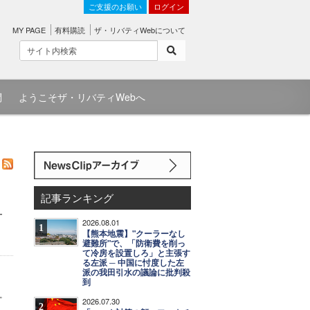
ご支援のお願い
ログイン
MY PAGE
有料購読
ザ・リバティWebについて
問
ようこそザ・リバティWebへ
記事ランキング
ー
2026.08.01
1
【熊本地震】"クーラーなし
避難所"で、「防衛費を削っ
て冷房を設置しろ」と主張す
る左派 ─ 中国に忖度した左
派の我田引水の議論に批判殺
到
。
2026.07.30
2