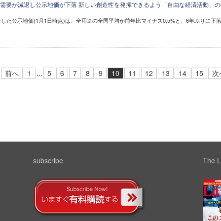
需要が減退し公示地価が下落 新しい創造性を発揮できるよう「自由な経済活動」の
した公示地価(1月1日時点)は、全用途の全国平均が前年比マイナス0.5%と、6年ぶりに下
前へ
1
...
5
6
7
8
9
10
11
12
13
14
15
次
subscribe
The L