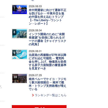
2026.08.03
7
米中間選挙に向けて選挙不正
を防げるか ─ 中東外交を進
め中国を抑え込むトランプ
【─The Liberty─ワシント
ン・レポート】
2026.08.04
8
インフラ開発のために"未開
発資源"を担保に取られるガ
ーナの運命【チャイナリスク
の死角】
2026.08.01
9
泊原発の再稼動が27年末以降
にずれ込む可能性 ─ 電気料
金を押し上げ、物価高を助長
する原子力規制委の審査基準
を見直すべき
2026.07.29
10
南米ペルーでケイコ・フジモ
リ新大統領就任 ─ 南米で親
米・トランプ支持政権が増え
ど、
ている
ランキング一覧はこちら