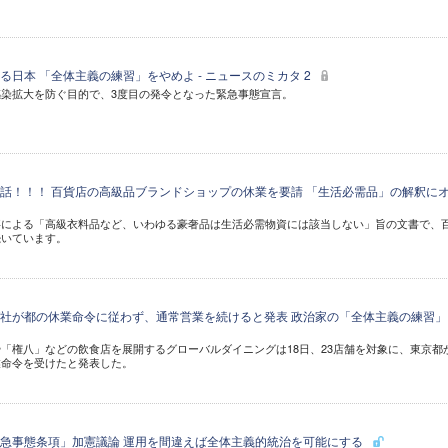
日本 「全体主義の練習」をやめよ - ニュースのミカタ 2
染拡大を防ぐ目的で、3度目の発令となった緊急事態宣言。
話！！！ 百貨店の高級品ブランドショップの休業を要請 「生活必需品」の解釈に
事による「高級衣料品など、いわゆる豪奢品は生活必需物資には該当しない」旨の文書で、
続いています。
社が都の休業命令に従わず、通常営業を続けると発表 政治家の「全体主義の練習」
「権八」などの飲食店を展開するグローバルダイニングは18日、23店舗を対象に、東京都
業命令を受けたと発表した。
急事態条項」加憲議論 運用を間違えば全体主義的統治を可能にする