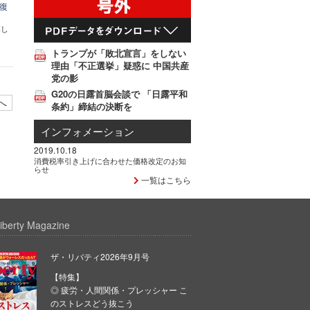
復
落し
トランプが「敗北宣言」をしない
理由「不正選挙」疑惑に 中国共産
党の影
G20の日露首脳会談で 「日露平和
へ
条約」締結の決断を
インフォメーション
2019.10.18
消費税率引き上げに合わせた価格改定のお知
らせ
一覧はこちら
iberty Magazine
ザ・リバティ2026年9月号
【特集】
◎ 疲労・人間関係・プレッシャー こ
のストレスどう抜こう