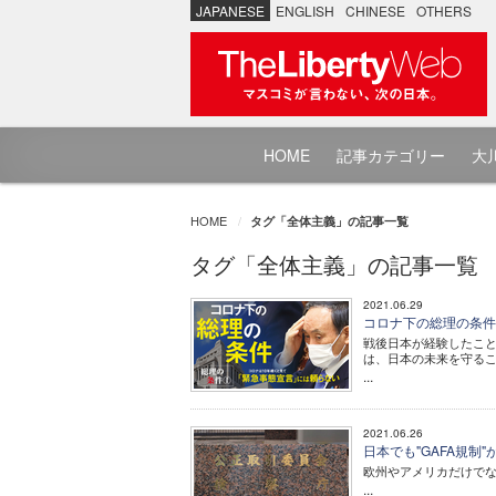
JAPANESE
ENGLISH
CHINESE
OTHERS
HOME
記事カテゴリー
大川
HOME
タグ「全体主義」の記事一覧
タグ「全体主義」の記事一覧
2021.06.29
コロナ下の総理の条件 
戦後日本が経験したこ
は、日本の未来を守る
...
2021.06.26
日本でも"GAFA規
欧州やアメリカだけでな
...