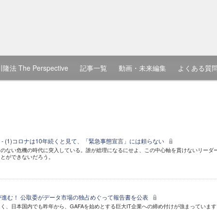
隆法 The Perspective
記事一覧
動画・未来編集
よくある質
- (1)コロナは10年続くと見て、「緊急事態宣言」には頼らない
とのない危機の時代に突入している。誰が総理になるにせよ、この中心軸を貫けないリーダ
ことができないだろう。
制"が進む！ 公取委がデータ市場の独占めぐって報告書を公表
く、日本国内でも昨年から、GAFAを始めとする巨大IT企業への締め付けが強まっています