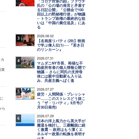
「コロナ対策の顔」ファウチ
氏の「公の場の発言と矛盾す
る日記公開」「公聴会で100
回以上の黙秘権行使」が物議
─ トランプ政権の最終的な狙
いは「中国の責任追及」にあ
る
2026.08.02
3
【名画座リバティ (29)】映画
で学ぶ偉人伝(1)──『若き日
のリンカーン』
2026.07.31
オカ
4
マムダニNY市長、裕福な不
動産所有者の個人情報公開で
百貨
物議 ─ さらに同氏の支持母
体には親中活動家も入り込
み、共産主義へばく進
2026.07.27
5
疲労・人間関係・プレッシャ
に
ー……このストレスどう抜こ
う「ザ・リバティ」9月号(7
月30日発売)
から
2026.07.29
6
日本の洋上風力から英大手が
撤退を検討し、三菱離脱に続
く激震 ─ 政府はもう潔くエ
ネルギー政策の転換を表明す
べき