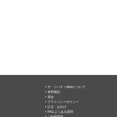
ザ・リバティWebについて
有料購読
退会
プライバシーポリシー
訂正・おわび
FAQ よくある質問
ご利用環境