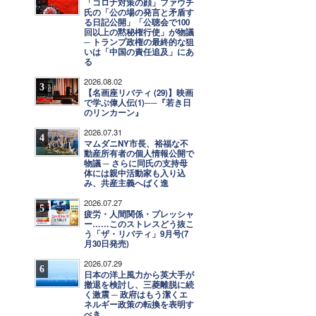
「コロナ対策の顔」ファウチ
氏の「公の場の発言と矛盾す
る日記公開」「公聴会で100
回以上の黙秘権行使」が物議
─ トランプ政権の最終的な狙
いは「中国の責任追及」にあ
る
2026.08.02
3
【名画座リバティ (29)】映画
で学ぶ偉人伝(1)──『若き日
のリンカーン』
2026.07.31
4
マムダニNY市長、裕福な不
動産所有者の個人情報公開で
物議 ─ さらに同氏の支持母
体には親中活動家も入り込
み、共産主義へばく進
2026.07.27
5
疲労・人間関係・プレッシャ
ー……このストレスどう抜こ
う「ザ・リバティ」9月号(7
月30日発売)
2026.07.29
6
日本の洋上風力から英大手が
撤退を検討し、三菱離脱に続
く激震 ─ 政府はもう潔くエ
ネルギー政策の転換を表明す
べき