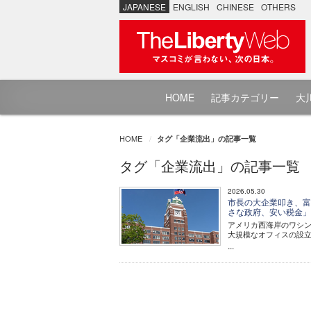
JAPANESE
ENGLISH
CHINESE
OTHERS
HOME
記事カテゴリー
大川
HOME
タグ「企業流出」の記事一覧
タグ「企業流出」の記事一覧
2026.05.30
市長の大企業叩き、富
さな政府、安い税金
アメリカ西海岸のワシ
大規模なオフィスの設
...