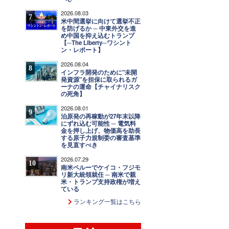
2026.08.03
7
米中間選挙に向けて選挙不正
を防げるか ─ 中東外交を進
め中国を抑え込むトランプ
【─The Liberty─ワシント
ン・レポート】
2026.08.04
8
インフラ開発のために"未開
発資源"を担保に取られるガ
ーナの運命【チャイナリスク
の死角】
2026.08.01
9
泊原発の再稼動が27年末以降
にずれ込む可能性 ─ 電気料
金を押し上げ、物価高を助長
する原子力規制委の審査基準
を見直すべき
2026.07.29
10
南米ペルーでケイコ・フジモ
リ新大統領就任 ─ 南米で親
米・トランプ支持政権が増え
ている
ランキング一覧はこちら