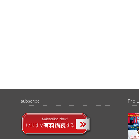
subscribe
The L