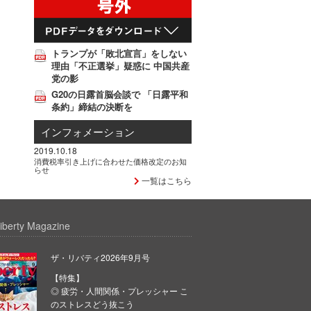
トランプが「敗北宣言」をしない
理由「不正選挙」疑惑に 中国共産
党の影
G20の日露首脳会談で 「日露平和
条約」締結の決断を
インフォメーション
2019.10.18
消費税率引き上げに合わせた価格改定のお知
らせ
一覧はこちら
iberty Magazine
ザ・リバティ2026年9月号
【特集】
◎ 疲労・人間関係・プレッシャー こ
のストレスどう抜こう