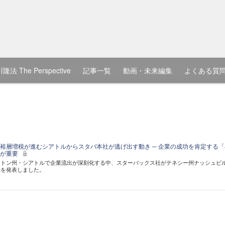
隆法 The Perspective
記事一覧
動画・未来編集
よくある質
裕層増税が進むシアトルからスタバ本社が逃げ出す動き ─ 企業の成功を肯定する「
」が重要
ントン州・シアトルで企業流出が深刻化する中、スターバックス社がテネシー州ナッシュビ
立を発表しました。