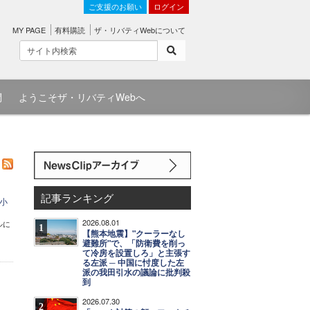
ご支援のお願い
ログイン
MY PAGE
有料購読
ザ・リバティWebについて
問
ようこそザ・リバティWebへ
記事ランキング
小
2026.08.01
ルに
1
【熊本地震】"クーラーなし
避難所"で、「防衛費を削っ
て冷房を設置しろ」と主張す
る左派 ─ 中国に忖度した左
派の我田引水の議論に批判殺
到
2026.07.30
2