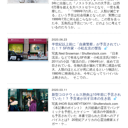
3年に出版した『ノストラダムスの大予言』は25
0万冊を超える大ベストセラーとなり、一世を風
靡した。 「『1999年7の月』に、人類が滅亡す
る」という予言は社会現象となったが、実際には
1999年7月に何も起こらなかった。この世を去っ
た今、五島氏は予言について、どのように考えて
いるのだろうか。 ...
2020.06.23
半世紀以上前に「自粛警察」が予言されてい
た！？ SF作家・小松左京の警告
写真:Ned Snowman / Shutterstock.com 『日本
沈没』などで有名なSF作家・小松左京氏(1931～
2011)の小説『復活の日』(1964年)が、改めて注
目されている。生物兵器が漏れて世界に感染が拡
大、人類のほとんどが死に絶えるという物語だ。
1980年に映画化され、今年になってリバイバル
上映された。 そこでの...
2020.03.11
新型コロナウィルス肺炎は10年前に予言され
ていた！？ 予言者が示す日本の生き筋
写真:IHOR SULYATYTSKYY / Shutterstock.com
《本記事のポイント》 大川総裁の霊言でパンデ
ミックを予想したケイシー 「経済の中国依存」
も予言されていた 本書で語られた日本へのアド
バイスとは? 20世紀アメリカの心霊治療家エド
ガー・ケ...