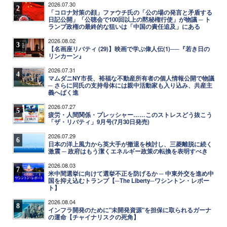
2026.07.30
2
「コロナ対策の顔」ファウチ氏の「公の場の発言と矛盾する
日記公開」「公聴会で100回以上の黙秘権行使」が物議 ─ ト
ランプ政権の最終的な狙いは「中国の責任追及」にある
2026.08.02
3
【名画座リバティ (29)】映画で学ぶ偉人伝(1)──『若き日の
リンカーン』
2026.07.31
4
マムダニNY市長、裕福な不動産所有者の個人情報公開で物議
─ さらに同氏の支持母体には親中活動家も入り込み、共産主
義へばく進
2026.07.27
5
疲労・人間関係・プレッシャー……このストレスどう抜こう
「ザ・リバティ」9月号(7月30日発売)
2026.07.29
6
日本の洋上風力から英大手が撤退を検討し、三菱離脱に続く
激震 ─ 政府はもう潔くエネルギー政策の転換を表明すべき
2026.08.03
7
米中間選挙に向けて選挙不正を防げるか ─ 中東外交を進め中
国を抑え込むトランプ【─The Liberty─ワシントン・レポー
ト】
2026.08.04
8
インフラ開発のために"未開発資源"を担保に取られるガーナ
の運命【チャイナリスクの死角】