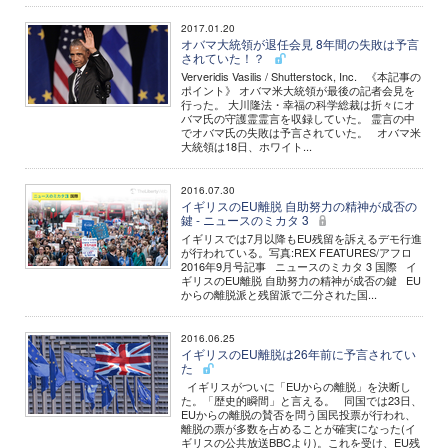
2017.01.20
オバマ大統領が退任会見 8年間の失敗は予言
されていた！？
Ververidis Vasilis / Shutterstock, Inc. 《本記事の
ポイント》 オバマ米大統領が最後の記者会見を
行った。 大川隆法・幸福の科学総裁は折々にオ
バマ氏の守護霊霊言を収録していた。 霊言の中
でオバマ氏の失敗は予言されていた。 オバマ米
大統領は18日、ホワイト...
2016.07.30
イギリスのEU離脱 自助努力の精神が成否の
鍵 - ニュースのミカタ 3
イギリスでは7月以降もEU残留を訴えるデモ行進
が行われている。写真:REX FEATURES/アフロ
2016年9月号記事 ニュースのミカタ 3 国際 イ
ギリスのEU離脱 自助努力の精神が成否の鍵 EU
からの離脱派と残留派で二分された国...
2016.06.25
イギリスのEU離脱は26年前に予言されてい
た
イギリスがついに「EUからの離脱」を決断し
た。「歴史的瞬間」と言える。 同国では23日、
EUからの離脱の賛否を問う国民投票が行われ、
離脱の票が多数を占めることが確実になった(イ
ギリスの公共放送BBCより)。これを受け、EU残