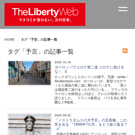
HOME
タグ「予言」の記事一覧
タグ「予言」の記事一覧
2020.10.18
ヨーロッパでコロナ第二波 コロナに負ける
な！
ロックダウンしたロンドンの様子。写真：lortek /
Shutterstock.com ヨーロッパが、新型コロナウ
ィルス感染の第二波に襲われています。 「我々
は感染第二波のまっただ中にいる」。フランスの
マクロン大統領はこのほど、テレビの取材にそう
語りました。 フランス政府は、パリを含む都市
圏など9地域...
2020.08.22
『ノストラダムスの大予言』の五島勉、この
世を去る 「1999年7の月」をどう振り返る？
作家の五島勉氏が6月に亡くなった。同氏が197