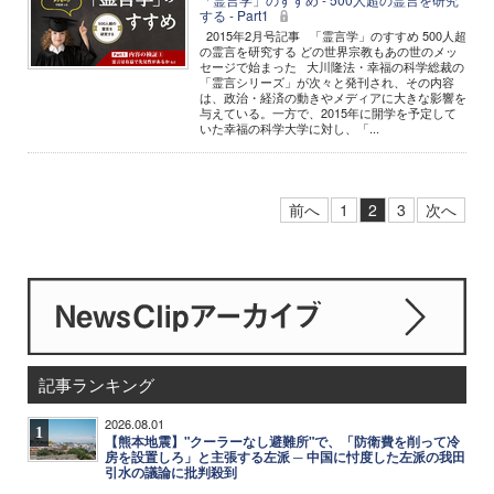
する - Part1
2015年2月号記事 「霊言学」のすすめ 500人超
の霊言を研究する どの世界宗教もあの世のメッ
セージで始まった 大川隆法・幸福の科学総裁の
「霊言シリーズ」が次々と発刊され、その内容
は、政治・経済の動きやメディアに大きな影響を
与えている。一方で、2015年に開学を予定して
いた幸福の科学大学に対し、「...
前へ
1
2
3
次へ
記事ランキング
2026.08.01
1
【熊本地震】"クーラーなし避難所"で、「防衛費を削って冷
房を設置しろ」と主張する左派 ─ 中国に忖度した左派の我田
引水の議論に批判殺到