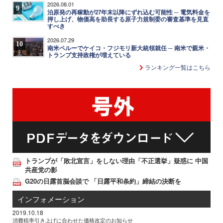
2026.08.01
9
泊原発の再稼動が27年末以降にずれ込む可能性 ─ 電気料金を
押し上げ、物価高を助長する原子力規制委の審査基準を見直
すべき
2026.07.29
10
南米ペルーでケイコ・フジモリ新大統領就任 ─ 南米で親米・
トランプ支持政権が増えている
ランキング一覧はこちら
トランプが「敗北宣言」をしない理由「不正選挙」疑惑に 中国
共産党の影
G20の日露首脳会談で 「日露平和条約」締結の決断を
インフォメーション
2019.10.18
消費税率引き上げに合わせた価格改定のお知らせ