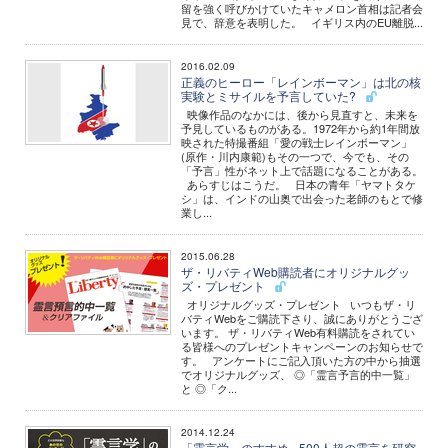
留を強く呼びかけていたキャメロン首相は記者会
見で、辞意を表明した。 イギリス内のEU離脱...
2016.02.09
正義のヒーロー「レインボーマン」は北の核
実験とミサイルを予言していた?
映像作品のなかには、後から見直すと、未来を
予見しているものがある。1972年から約1年間放
映された特撮番組「愛の戦士レインボーマン」
(原作・川内康範)もその一つで、今でも、その
「予言」性がネット上で話題になることがある。
あらすじはこうだ。 日本の青年「ヤマトタケ
シ」は、インドの山奥で出会った老師のもとで修
業し...
2015.06.28
ザ・リバティWeb購読者にオリジナルグッ
ズ・プレゼント
オリジナルグッズ・プレゼント いつもザ・リ
バティWebをご購読下さり、誠にありがとうござ
います。 ザ・リバティWeb有料購読をされてい
る皆様へのプレゼントキャンペーンのお知らせで
す。 アンケートにご記入頂いた方の中から抽選
でオリジナルグッズ、 ◎「霊言予言的中一覧」
と ◎「ク...
2014.12.24
「霊言学」のすすめ - 500人超の霊言を研究