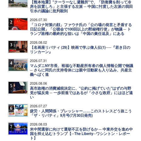
【熊本地震】"クーラーなし避難所"で、「防衛費を削って冷
房を設置しろ」と主張する左派 ─ 中国に忖度した左派の我田
引水の議論に批判殺到
2026.07.30
2
「コロナ対策の顔」ファウチ氏の「公の場の発言と矛盾する
日記公開」「公聴会で100回以上の黙秘権行使」が物議 ─ ト
ランプ政権の最終的な狙いは「中国の責任追及」にある
2026.08.02
3
【名画座リバティ (29)】映画で学ぶ偉人伝(1)──『若き日の
リンカーン』
2026.07.31
4
マムダニNY市長、裕福な不動産所有者の個人情報公開で物議
─ さらに同氏の支持母体には親中活動家も入り込み、共産主
義へばく進
2026.08.06
5
高市政権の消費減税決定に、"公約に掲げていた"はずの与野
党が猛反発 ─ 一歩前進ではあるが「小さな政府」にはほど遠
い
2026.07.27
6
疲労・人間関係・プレッシャー……このストレスどう抜こう
「ザ・リバティ」9月号(7月30日発売)
2026.08.03
7
米中間選挙に向けて選挙不正を防げるか ─ 中東外交を進め中
国を抑え込むトランプ【─The Liberty─ワシントン・レポー
ト】