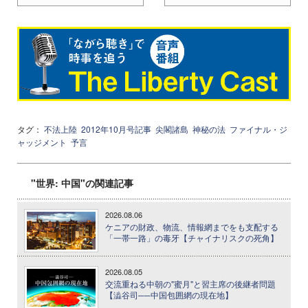
タグ：
不法上陸
2012年10月号記事
尖閣諸島
神秘の法
ファイナル・ジ
ャッジメント
予言
"世界: 中国"の関連記事
2026.08.06
ケニアの財政、物流、情報網までをも支配する
「一帯一路」の毒牙【チャイナリスクの死角】
2026.08.05
交流重ねる中朝の"蜜月"と習主席の後継者問題
【澁谷司──中国包囲網の現在地】