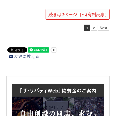
続きは2ページ目へ(有料記事)
1
2
Next
友達に教える