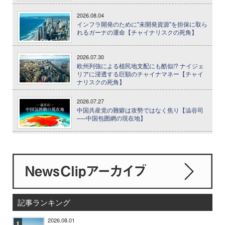
2026.08.04
インフラ開発のために"未開発資源"を担保に取ら
れるガーナの運命【チャイナリスクの死角】
2026.07.30
欧州列強による植民地支配にも酷似!? ナイジェ
リアに浸透する巨額のチャイナマネー【チャイ
ナリスクの死角】
2026.07.27
中国共産党の難癖は攻勢ではなく焦り【澁谷司
──中国包囲網の現在地】
記事ランキング
2026.08.01
1