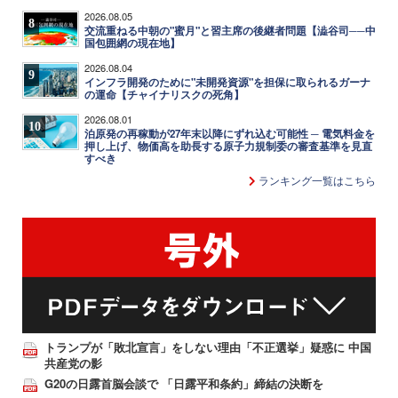
2026.08.05
8
交流重ねる中朝の"蜜月"と習主席の後継者問題【澁谷司──中
国包囲網の現在地】
2026.08.04
9
インフラ開発のために"未開発資源"を担保に取られるガーナ
の運命【チャイナリスクの死角】
2026.08.01
10
泊原発の再稼動が27年末以降にずれ込む可能性 ─ 電気料金を
押し上げ、物価高を助長する原子力規制委の審査基準を見直
すべき
ランキング一覧はこちら
トランプが「敗北宣言」をしない理由「不正選挙」疑惑に 中国
共産党の影
G20の日露首脳会談で 「日露平和条約」締結の決断を